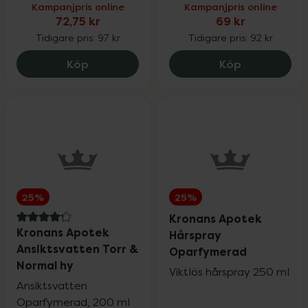
Kampanjpris online
Kampanjpris online
72,75 kr
69 kr
Tidigare pris:
97 kr
Tidigare pris:
92 kr
Flux Original Coolmint XL, 72.75 kr.
Kronans Apo
Köp
Köp
25%
25%
Kronans Apotek
4.2 av 5 i omdöme
Kronans Apotek
Hårspray
Ansiktsvatten Torr &
Oparfymerad
Normal hy
Viktlös hårspray 250 ml
Ansiktsvatten
Oparfymerad, 200 ml