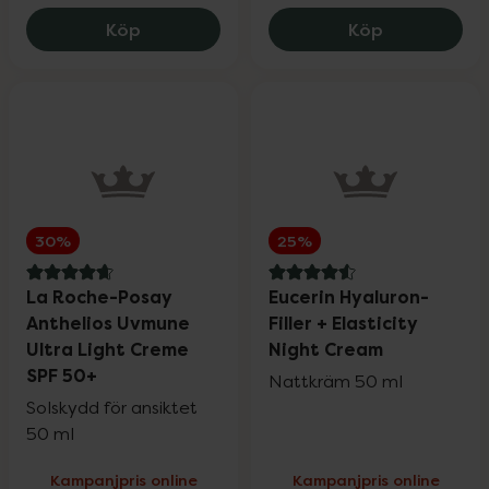
Medicube Collagen Night Wrapping Mask
Nyttoteket C
Köp
Köp
Wartner
20%
Weleda
20%
Wella Professionals
25%
30%
25%
Wellibites
25%
4.8 av 5 i omdöme
4.6 av 5 i omdöme
La Roche-Posay
Eucerin Hyaluron-
Anthelios Uvmune
Filler + Elasticity
Wild
15%
Ultra Light Creme
Night Cream
SPF 50+
Nattkräm 50 ml
Solskydd för ansiktet
Nailner och Wortie
20%
50 ml
Kampanjpris online
Kampanjpris online