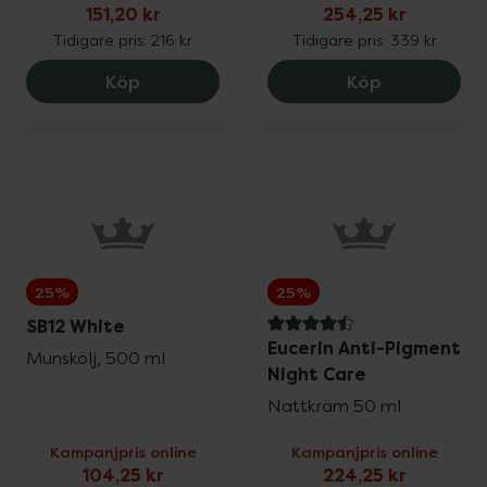
Vårt eget varumärke
25%
151,20 kr
254,25 kr
Tidigare pris:
216 kr
Tidigare pris:
339 kr
Solskydd
Upp till 30%
La Roche-Posay Anthelios Uvmune Ultra 
Eucerin Hyal
Köp
Köp
Ansiktsvård
Upp till 25%
Kosttillskott
Upp till 25%
25%
25%
Vårt eget varumärke
Upp till 30%
SB12 White
4.5 av 5 i omdöme
Eucerin Anti-Pigment
Munskölj, 500 ml
Night Care
Hårvård
Upp till 25%
Nattkräm 50 ml
Mun- & tandvård
Kampanjpris online
Kampanjpris online
Upp till 30%
104,25 kr
224,25 kr