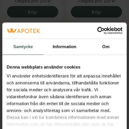
Tidigare pris:
215 kr
Tidigare pris:
229 kr
Hylo Gel, 172 kr.
Pikasol Fort
Köp
Köp
Fynda
Samtycke
Information
Om
Denna webbplats använder cookies
25%
25%
Vi använder enhetsidentifierare för att anpassa innehållet
4.7 av 5 i omdöme
4.7 av 5 i omdöme
Eucerin Hyaluron-
Pharbio Forte
och annonserna till användarna, tillhandahålla funktioner
Filler + Elasticity Day
Omega 3
för sociala medier och analysera vår trafik. Vi
Cream SPF30
vidarebefordrar även sådana identifierare och annan
Kapslar 120 st
Kosttillskott
information från din enhet till de sociala medier och
Dagkräm med solskydd
annons- och analysföretag som vi samarbetar med.
50 ml
Dessa kan i sin tur kombinera informationen med annan
Kampanjpris online
Kampanjpris online
information som du har tillhandahållit eller som de har