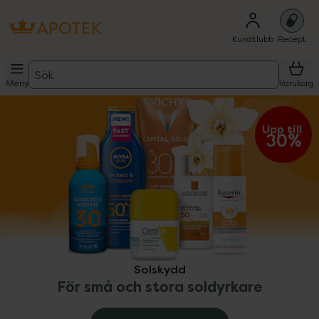
Kundklubb
Recept
Sök
Meny
Varukorg
ppa över Lista
Lista: . Innehåller 9 objekt.
Upp till 
30%
Solskydd
För små och stora soldyrkare