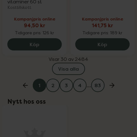
vitaminer 60 st
Kosttillskott
Kampanjpris online
Kampanjpris online
94,50 kr
141,75 kr
Tidigare pris:
126 kr
Tidigare pris:
189 kr
Monkids Järn Tonår Persika, 94.5 kr.
Eucerin Anti
Köp
Köp
Visar 30 av 2484
Visa alla
1
2
3
4
…
83
Nytt hos oss
oppa över Lista
Lista: . Innehåller 1 objekt.