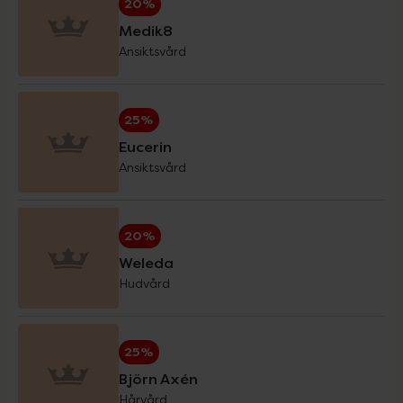
20%
Medik8
Ansiktsvård
Eucerin Sol
30%
25%
Forest Kids
20%
Eucerin
Ansiktsvård
GetTested
15%
20%
Hansaplast
20%
Weleda
Hudvård
Haruharu Wonder
20%
25%
Helhetshälsa
20%
Björn Axén
Hårvård