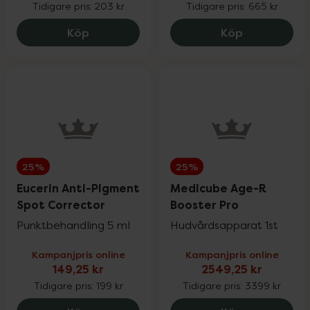
Tidigare pris:
203 kr
Tidigare pris:
665 kr
Pharbio, Pikasol, Litomove, Active Care &
25%
Pureness Kvällsmagnesium, 162.4 kr.
Priorin Kapsl
Köp
Köp
Möllers
Physiomer
20%
Priorin
20%
25%
25%
Pureness
20%
Eucerin Anti-Pigment
Medicube Age-R
Spot Corrector
Booster Pro
Q+A & Umberto Giannini
25%
Punktbehandling 5 ml
Hudvårdsapparat 1st
Kampanjpris online
Kampanjpris online
RefectoCil
15%
149,25 kr
2549,25 kr
Tidigare pris:
199 kr
Tidigare pris:
3399 kr