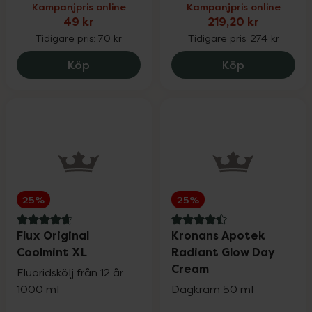
Kampanjpris online
Kampanjpris online
49 kr
219,20 kr
Tidigare pris:
70 kr
Tidigare pris:
274 kr
Sensodyne Clinical Repair Tandkräm, 49
Original Sil
Köp
Köp
25%
25%
4.8 av 5 i omdöme
4.5 av 5 i omdöme
Flux Original
Kronans Apotek
Coolmint XL
Radiant Glow Day
Cream
Fluoridskölj från 12 år
1000 ml
Dagkräm 50 ml