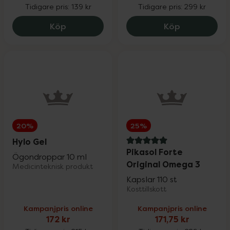
Tidigare pris:
139 kr
Tidigare pris:
299 kr
Sår, bett & stick
Upp till 30%
SB12 White, 104.25 kr.
Eucerin Anti
Köp
Köp
Hand- & fotvård
Upp till 30%
För våra klubbmedlemmar
20%
25%
Nyheter
Hylo Gel
5 av 5 i omdöme
Pikasol Forte
Ögondroppar 10 ml
Original Omega 3
Medicinteknisk produkt
Kapslar 110 st
Kosttillskott
Varumärken
Kampanjpris online
Kampanjpris online
172 kr
171,75 kr