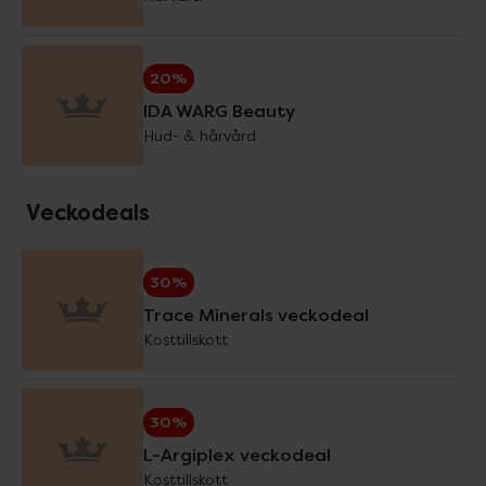
Holistic
20%
20%
IDA WARG Beauty
IDA WARG Beauty
20%
Hud- & hårvård
IsaDora
3 för 2
Veckodeals
iWhite
20%
30%
Trace Minerals veckodeal
Klimadynon
20%
Kosttillskott
La'dor
20%
30%
L-Argiplex veckodeal
Kosttillskott