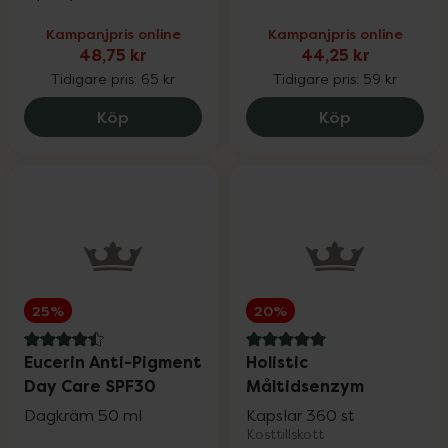
Kampanjpris online
Kampanjpris online
48,75 kr
44,25 kr
Tidigare pris:
65 kr
Tidigare pris:
59 kr
Kronans Apotek Ansiktsvatten Torr & No
Kronans Apo
Köp
Köp
25%
20%
4.5 av 5 i omdöme
5 av 5 i omdöme
Eucerin Anti-Pigment
Holistic
Day Care SPF30
Måltidsenzym
Dagkräm 50 ml
Kapslar 360 st
Kosttillskott