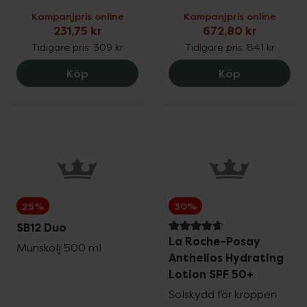
Kampanjpris online
Kampanjpris online
231,75 kr
672,80 kr
Tidigare pris:
309 kr
Tidigare pris:
841 kr
Eucerin Anti-Pigment Day Care SPF30, 2
Holistic Mål
Köp
Köp
25%
30%
SB12 Duo
4.8 av 5 i omdöme
La Roche-Posay
Munskölj 500 ml
Anthelios Hydrating
Lotion SPF 50+
Solskydd för kroppen