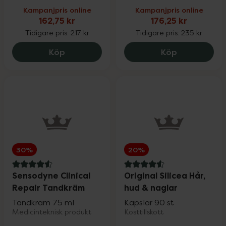
Kampanjpris online
Kampanjpris online
162,75 kr
176,25 kr
Tidigare pris:
217 kr
Tidigare pris:
235 kr
Eskio-3 High Concentrated Omega-3, 16
Eucerin Hyal
Köp
Köp
30%
20%
4.6 av 5 i omdöme
4.6 av 5 i omdöme
Sensodyne Clinical
Original Silicea Hår,
Repair Tandkräm
hud & naglar
Tandkräm 75 ml
Kapslar 90 st
Medicinteknisk produkt
Kosttillskott