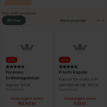
L-Argiplex veckodeal
30%
Visar 2484 produkter
Little Cirkus
25%
Filter
Medicube
25%
Medik8
20%
20%
20%
Milpro Vet
20%
4.7 av 5 i omdöme
4.7 av 5 i omdöme
Pureness
Priorin Kapslar
Kvällsmagnesium
Kapslar för starkt och
Nioxin
25%
Kapslar 120 st
välmående hår, 180 st
Kosttillskott
Kosttillskott
Kampanjpris online
Kampanjpris online
Nyttoteket
25%
162,40 kr
532 kr