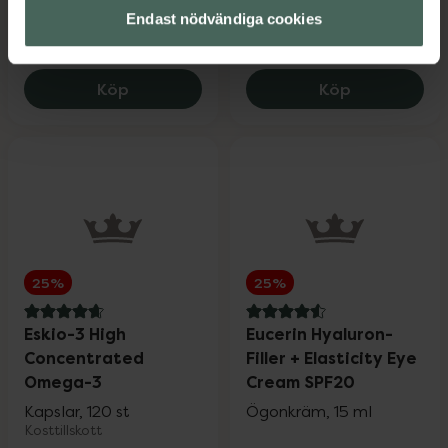
Kampanjpris online
Kampanjpris online
Endast nödvändiga cookies
276,75 kr
296,25 kr
Tidigare pris:
369 kr
Tidigare pris:
395 kr
St.Tropez Self Tan Bronzing Express Mo
Eucerin Ant
Köp
Köp
25%
25%
4.8 av 5 i omdöme
4.6 av 5 i omdöme
Eskio-3 High
Eucerin Hyaluron-
Concentrated
Filler + Elasticity Eye
Omega-3
Cream SPF20
Kapslar, 120 st
Ögonkräm, 15 ml
Kosttillskott