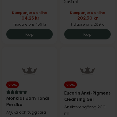
250 ml
Kampanjpris online
Kampanjpris online
104,25 kr
202,30 kr
Tidigare pris:
139 kr
Tidigare pris:
289 kr
SB12 Duo, 104.25 kr.
La Roche-Po
Köp
Köp
25%
25%
Eucerin Anti-Pigment
5 av 5 i omdöme
Monkids Järn Tonår
Cleansing Gel
Persika
Ansiktsrengöring 200
Mjuka och tuggbara
ml