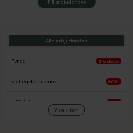
Till erbjudandet
Alla erbjudanden
Fynda!
Bra deals
Vårt eget varumärke
60 kr
ACO Sol
30%
Visa alla
Alfons Åberg
25%