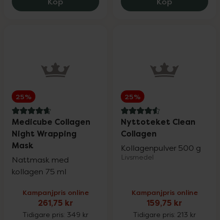
Rosenserien & Sweden Eco
Eucerin Anti-Pigment Spot Corrector, 14
Medicube Ag
25%
Köp
Köp
SB12
25%
Satisfyer & Viamax
15%
25%
25%
Silicea
20%
4.7 av 5 i omdöme
4.6 av 5 i omdöme
Medicube Collagen
Nyttoteket Clean
Night Wrapping
Collagen
St. Tropez
25%
Mask
Kollagenpulver 500 g
Livsmedel
Nattmask med
Superfruit
20%
kollagen 75 ml
Kampanjpris online
Kampanjpris online
261,75 kr
159,75 kr
Trixie
20%
Tidigare pris:
349 kr
Tidigare pris:
213 kr