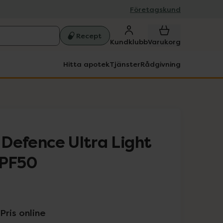
Företagskund
Recept
Kundklubb
Varukorg
Hitta apotek
Tjänster
Rådgivning
y Defence Ultra Light
SPF50
Pris online