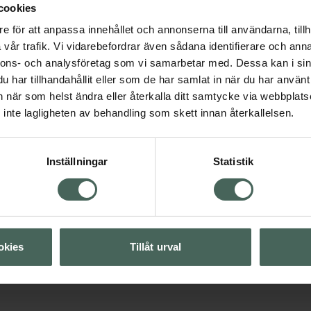
cookies
50 innehåller
e för att anpassa innehållet och annonserna till användarna, tillh
 och Vitamin E som skydd
vår trafik. Vi vidarebefordrar även sådana identifierare och anna
arfymerad.
nnons- och analysföretag som vi samarbetar med. Dessa kan i sin
har tillhandahållit eller som de har samlat in när du har använt 
an när som helst ändra eller återkalla ditt samtycke via webbplats
inte lagligheten av behandling som skett innan återkallelsen.
Inställningar
Statistik
Visa
Visa
okies
Tillåt urval