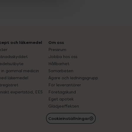
cept och läkemedel
Om oss
kter
Pressrum
tnadsskyddet
Jobba hos oss
edelsutbyte
Hållbarhet
in gammal medicin
Samarbeten
med läkemedel
Ägare och ledningsgrupp
registret
För leverantörer
oniskt expertstöd, EES
Företagskund
Eget apotek
Glädjeeffekten
Cookieinställningar