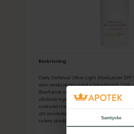
Beskrivning
Daily Defense Ultra-Light Moisturizer SPF 5
skön ansiktskräm med solskydd mot UVA- 
återfuktar och mjukgör. Denna ansiktskrä
vårdade egenskaper som en dagkräm men 
solskydd mot solens skadliga effekter. Dä
att använda varje dag när du också vill ha
Samtycke
solens skadliga strålar.