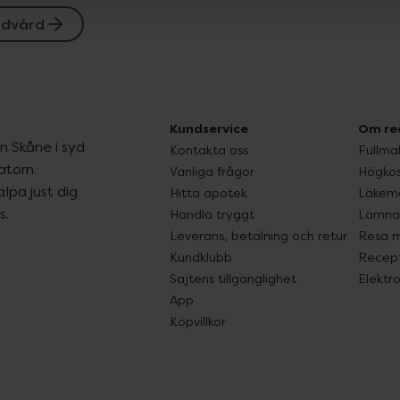
dvård
Kundservice
Om re
ån Skåne i syd
Kontakta oss
Fullma
atorn.
Vanliga frågor
Högkos
lpa just dig
Hitta apotek
Läkem
s.
Handla tryggt
Lämna 
Leverans, betalning och retur
Resa 
Kundklubb
Recept
Sajtens tillgänglighet
Elektr
App
Köpvillkor