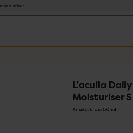
amma priser
L'acuila Dail
Moisturiser 
Ansiktskräm 50 ml