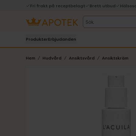
Fri frakt på receptbelagt
Brett utbud
Hälsos
Sök
Produkter
Erbjudanden
Hem
Hudvård
Ansiktsvård
Ansiktskräm
Hoppa över Lista
Lista: . Innehåller 1 objekt.