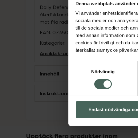
Denna webbplats använder 
Daily Defense Ultra-Light Moisturizer SPF 
Vi använder enhetsidentifierar
återfuktande glycerin, närande solrosolja
sociala medier och analysera 
mot fria radikaler. Vattenresistent och op
till de sociala medier och a
EAN:
07350134100088
med annan information som du 
Kategorier:
cookies är frivilligt och du k
återkallat samtycke påverkar 
Ansiktskräm
Ansiktsvård
Hudvård
Samtyckesval
Nödvändig
Innehåll
Instruktioner
Endast nödvändiga co
Upptäck flera produkter inom