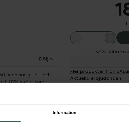
1
I
Snabba leve
Dölj
Fler produkter från L'Acu
0 är en härligt lätt och
Aktuella erbjudanden
och UVB-strålar som
m med SPF 50 har
också ett optimalt
rför passar den utmärkt
 ett effektivt skydd mot
Information