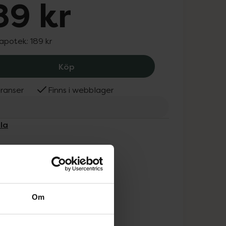
89 kr
 apotek:
189 kr
L'acuila Daily Defence Ultra Light Moi
Köp
ranser
Finns i webblager
ila
Om