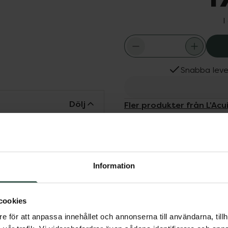
I
Snabba leve
Dölj
Fler produkter från L'Acu
Aktuella erbjudanden
med denna reparerande
 intensiv återfuktning
na och styla ditt hår
Information
cookies
e för att anpassa innehållet och annonserna till användarna, tillh