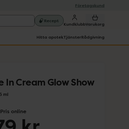
Företagskund
Recept
Kundklubb
Varukorg
Hitta apotek
Tjänster
Rådgivning
ve In Cream Glow Show
5 ml
Pris online
79 kr