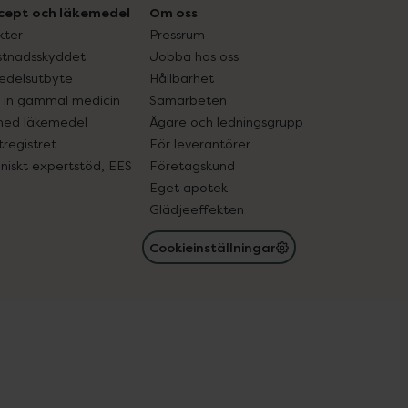
cept och läkemedel
Om oss
kter
Pressrum
tnadsskyddet
Jobba hos oss
edelsutbyte
Hållbarhet
in gammal medicin
Samarbeten
med läkemedel
Ägare och ledningsgrupp
registret
För leverantörer
oniskt expertstöd, EES
Företagskund
Eget apotek
Glädjeeffekten
Cookieinställningar