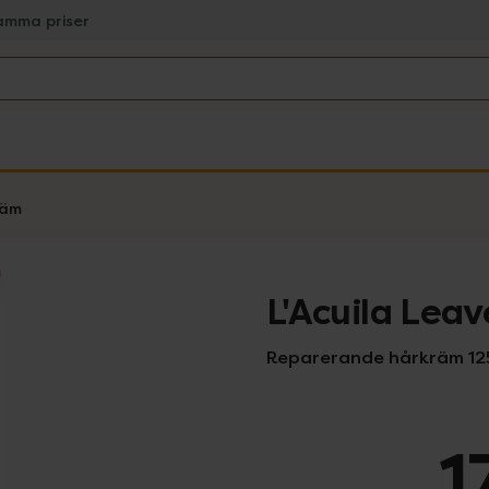
amma priser
räm
L'Acuila Lea
Reparerande hårkräm 12
1