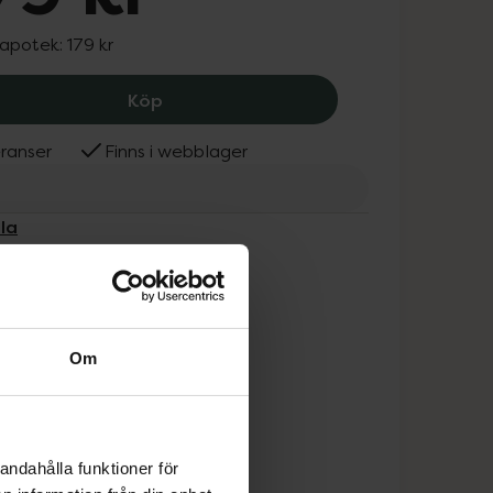
 apotek:
179 kr
L'Acuila Leave In Cream Glow Show, 17
Köp
ranser
Finns i webblager
ila
Om
andahålla funktioner för