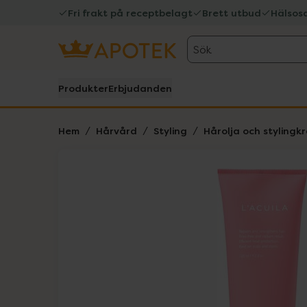
Fri frakt på receptbelagt
Brett utbud
Hälsos
Sök
Produkter
Erbjudanden
Hem
Hårvård
Styling
Hårolja och stylingk
Hoppa över Lista
Lista: . Innehåller 1 objekt.