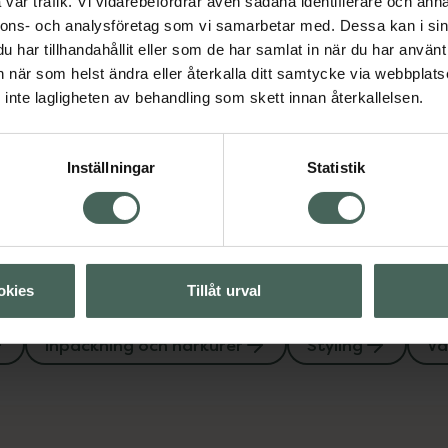
vår trafik. Vi vidarebefordrar även sådana identifierare och anna
ning och hårkurer
nnons- och analysföretag som vi samarbetar med. Dessa kan i sin
har tillhandahållit eller som de har samlat in när du har använt 
an när som helst ändra eller återkalla ditt samtycke via webbplats
inte lagligheten av behandling som skett innan återkallelsen.
Visa
Inställningar
Statistik
Visa
okies
Tillåt urval
Inpackning och hårkurer
Styling
Vä