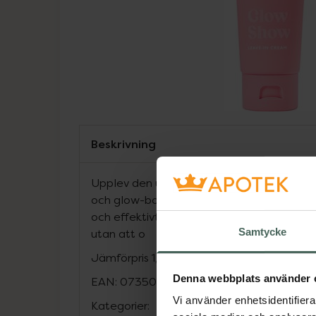
Beskrivning
Upplev den ultimata vården för ditt hår 
och glow-boostande leave-in kräm. Den ger
och effektivt värmeskydd, så att du kan fö
Samtycke
utan att o
Jämförpris
1,43 kr
/
ml
Denna webbplats använder 
EAN:
07350134100873
Vi använder enhetsidentifierar
Kategorier: