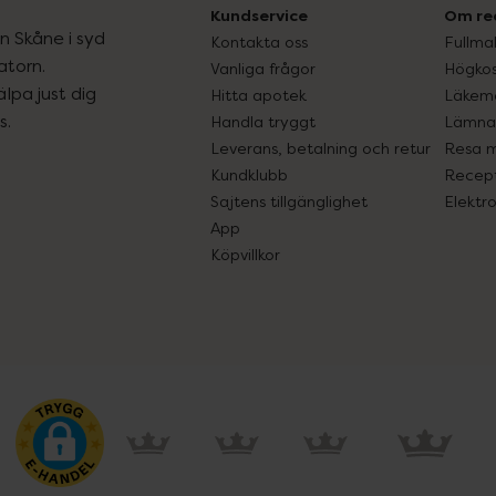
Kundservice
Om re
ån Skåne i syd
Kontakta oss
Fullma
atorn.
Vanliga frågor
Högkos
lpa just dig
Hitta apotek
Läkem
s.
Handla tryggt
Lämna 
Leverans, betalning och retur
Resa 
Kundklubb
Recept
Sajtens tillgänglighet
Elektr
App
Köpvillkor