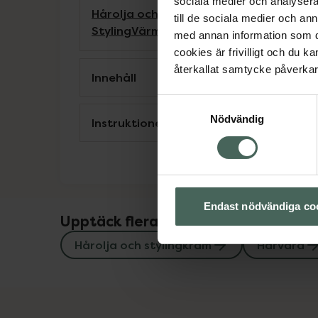
sociala medier och analysera 
Hårolja och stylingkräm
Hårvård
Inpack
till de sociala medier och a
Styling
Värmeskydd
med annan information som du 
cookies är frivilligt och du k
återkallat samtycke påverkar 
Innehåll
Samtyckesval
Nödvändig
Instruktioner
Endast nödvändiga co
Upptäck flera produkter inom
Hårolja och stylingkräm
Hårvård