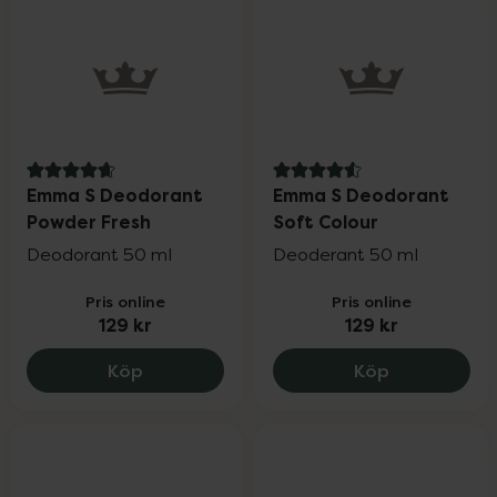
4.9 av 5 i omdöme
4.6 av 5 i omdöme
Emma S Deodorant
Emma S Deodorant
Powder Fresh
Soft Colour
Deodorant 50 ml
Deoderant 50 ml
Pris online
Pris online
129 kr
129 kr
Emma S Deodorant Powder Fresh, 129 k
Emma S Deod
Köp
Köp