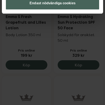
Endast nödvändiga cookies
4.6 av 5 i omdöme
4.9 av 5 i omdöme
Emma S Fresh
Emma S Hydrating
Grapefruit and Lilies
Sun Protection SPF
Lotion
50 Face
Body Lotion 350 ml
Solskydd för ansiktet
50 ml
Pris online
Pris online
199 kr
329 kr
Emma S Fresh Grapefruit and Lilies Lotio
Emma S Hydr
Köp
Köp