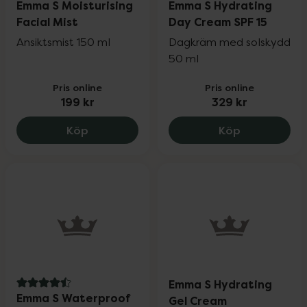
Emma S Moisturising
Emma S Hydrating
Facial Mist
Day Cream SPF 15
Ansiktsmist 150 ml
Dagkräm med solskydd
50 ml
Pris online
Pris online
199 kr
329 kr
Emma S Moisturising Facial Mist, 199 kr.
Emma S Hydr
Köp
Köp
Emma S Hydrating
4.5 av 5 i omdöme
Emma S Waterproof
Gel Cream