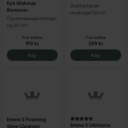
Eye Makeup
Återfuktande
Remover
ansiktsgel 50 ml
Ögonmakeupborttagni
ng 125 ml
Pris online
Pris online
159 kr
299 kr
Emma S Waterproof Eye Makeup Remover
Emma S Hydr
Köp
Köp
Emma S Foaming
4.7 av 5 i omdöme
Emma S Ultimate
Glow Cleanser