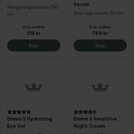
Serum
Rengöringsmousse 150
Anti-age serum 30 ml
ml
Pris online
Pris online
219 kr
769 kr
Emma S Foaming Glow Cleanser, 219 kr.
Emma S Ulti
Köp
Köp
5 av 5 i omdöme
4.6 av 5 i omdöme
Emma S Hydrating
Emma S Sensitive
Eye Gel
Night Cream