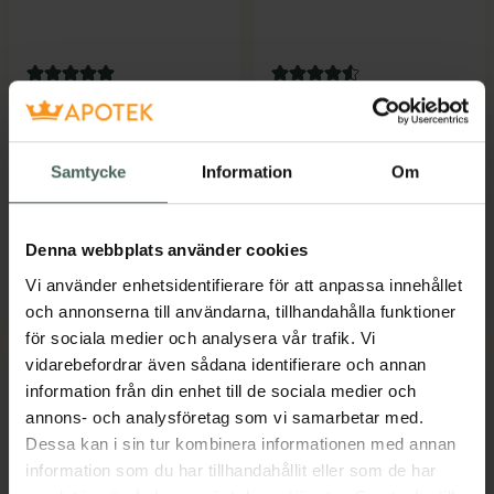
5 av 5 i omdöme
4.6 av 5 i omdöme
Emma S Purifying
Emma S Sensitive
Mud Mask
Day Cream
Djuprengörande
Dagkräm 50 ml
Samtycke
Information
Om
lermask 75 ml
Pris online
Pris online
Denna webbplats använder cookies
299 kr
299 kr
Vi använder enhetsidentifierare för att anpassa innehållet
Emma S Purifying Mud Mask, 299 kr.
Emma S Sens
Köp
Köp
och annonserna till användarna, tillhandahålla funktioner
för sociala medier och analysera vår trafik. Vi
vidarebefordrar även sådana identifierare och annan
information från din enhet till de sociala medier och
annons- och analysföretag som vi samarbetar med.
Dessa kan i sin tur kombinera informationen med annan
information som du har tillhandahållit eller som de har