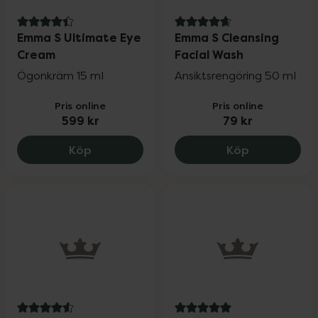
4.4 av 5 i omdöme
4.7 av 5 i omdöme
Emma S Ultimate Eye
Emma S Cleansing
Cream
Facial Wash
Ögonkräm 15 ml
Ansiktsrengöring 50 ml
Pris online
Pris online
599 kr
79 kr
Emma S Ultimate Eye Cream, 599 kr.
Emma S Clea
Köp
Köp
4.6 av 5 i omdöme
5 av 5 i omdöme