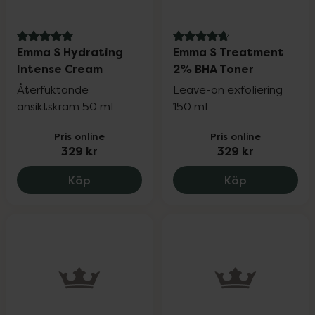
5 av 5 i omdöme
4.9 av 5 i omdöme
Emma S Hydrating
Emma S Treatment
Intense Cream
2% BHA Toner
Återfuktande
Leave-on exfoliering
ansiktskräm 50 ml
150 ml
Pris online
Pris online
329 kr
329 kr
Emma S Hydrating Intense Cream, 329 k
Emma S Trea
Köp
Köp