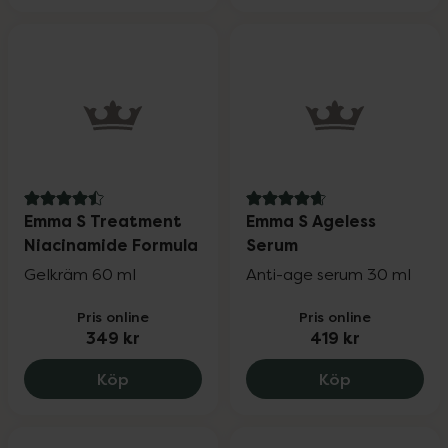
4.5 av 5 i omdöme
4.7 av 5 i omdöme
Emma S Treatment
Emma S Ageless
Niacinamide Formula
Serum
Gelkräm 60 ml
Anti-age serum 30 ml
Pris online
Pris online
349 kr
419 kr
Emma S Treatment Niacinamide Formula
Emma S Agel
Köp
Köp