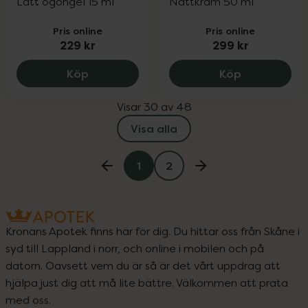
Lätt ögongel 15 ml
Nattkräm 50 ml
Pris online
Pris online
229 kr
299 kr
Emma S Hydrating Eye Gel, 229 kr.
Emma S Sens
Köp
Köp
Visar 30 av 48
Visa alla
1
2
Kronans Apotek finns här för dig. Du hittar oss från Skåne i
syd till Lappland i norr, och online i mobilen och på
datorn. Oavsett vem du är så är det vårt uppdrag att
hjälpa just dig att må lite bättre. Välkommen att prata
med oss.