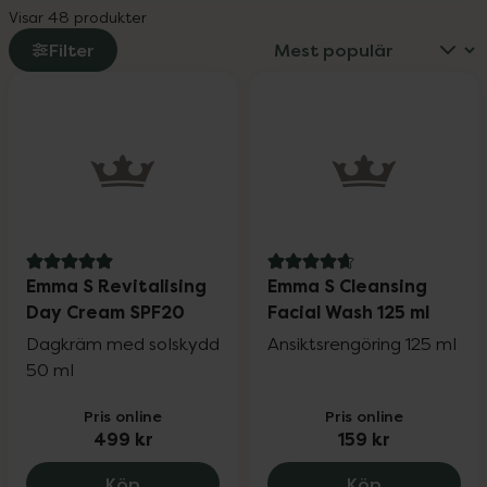
Visar 48 produkter
Filter
5 av 5 i omdöme
4.8 av 5 i omdöme
Emma S Revitalising
Emma S Cleansing
Day Cream SPF20
Facial Wash 125 ml
Dagkräm med solskydd
Ansiktsrengöring 125 ml
50 ml
Pris online
Pris online
499 kr
159 kr
Emma S Revitalising Day Cream SPF20, 
Emma S Clean
Köp
Köp