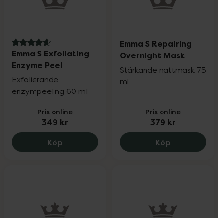
Emma S Repairing
4.8 av 5 i omdöme
Emma S Exfoliating
Overnight Mask
Enzyme Peel
Stärkande nattmask 75
Exfolierande
ml
enzympeeling 60 ml
Pris online
Pris online
349 kr
379 kr
Emma S Exfoliating Enzyme Peel, 349 kr
Emma S Repa
Köp
Köp