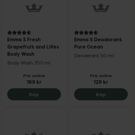
4.7 av 5 i omdöme
4.7 av 5 i omdöme
Emma S Fresh
Emma S Deodorant
Grapefruit and Lilies
Pure Ocean
Body Wash
Deoderant 50 ml
Body Wash 350 ml
Pris online
Pris online
169 kr
129 kr
Emma S Fresh Grapefruit and Lilies Body
Emma S Deod
Köp
Köp