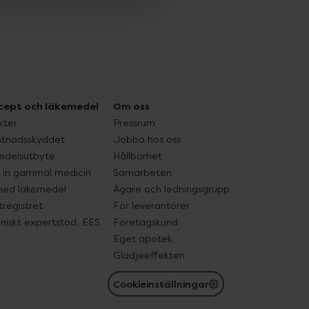
cept och läkemedel
Om oss
kter
Pressrum
tnadsskyddet
Jobba hos oss
edelsutbyte
Hållbarhet
in gammal medicin
Samarbeten
med läkemedel
Ägare och ledningsgrupp
registret
För leverantörer
oniskt expertstöd, EES
Företagskund
Eget apotek
Glädjeeffekten
Cookieinställningar