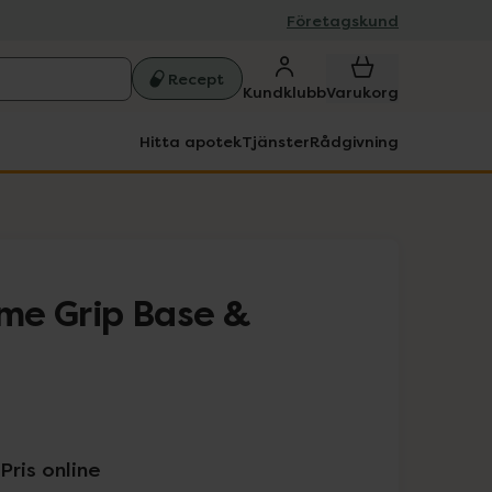
Företagskund
Recept
Kundklubb
Varukorg
Hitta apotek
Tjänster
Rådgivning
me Grip Base &
Pris online