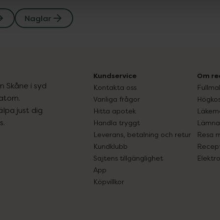
Naglar
Kundservice
Om re
ån Skåne i syd
Kontakta oss
Fullma
atorn.
Vanliga frågor
Högkos
lpa just dig
Hitta apotek
Läkem
s.
Handla tryggt
Lämna 
Leverans, betalning och retur
Resa 
Kundklubb
Recept
Sajtens tillgänglighet
Elektr
App
Köpvillkor