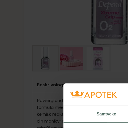
Beskrivning
Powergrund för dina naglar som maxar vidh
formula med "små sugproppar" mellan bas
kemisk reaktion mellan bas och lack som f
Samtycke
din manikyr med upp till en vecka. Skydda
missfärgningar från ditt färgade lack och r