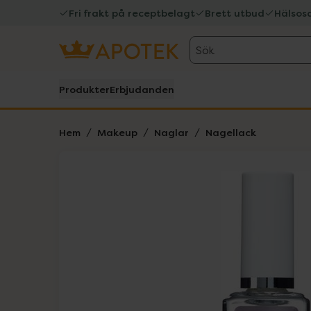
Fri frakt på receptbelagt
Brett utbud
Hälsos
Sök
Produkter
Erbjudanden
Hem
Makeup
Naglar
Nagellack
Hoppa över Lista
Lista: . Innehåller 3 objekt.