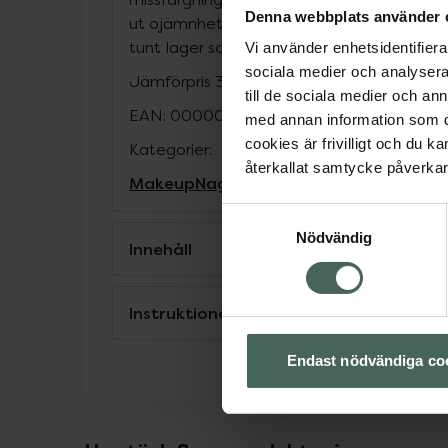
Denna webbplats använder 
ut ojämnheter. Lätt att applicera och tork
tunt lager som baslack. Innehåller 11 ml.
Vi använder enhetsidentifierar
sociala medier och analysera 
Jämförpris
33 kr
/
st
till de sociala medier och a
EAN:
00000073207832
med annan information som du 
cookies är frivilligt och du k
Kategorier:
återkallat samtycke påverkar 
Makeup
Nagellack
Naglar
Naglar
Samtyckesval
Nödvändig
Innehåll
Instruktioner
Endast nödvändiga co