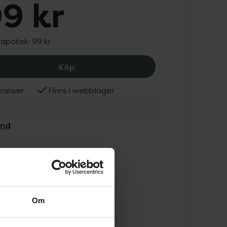
9 kr
 apotek:
99 kr
Depend Xtreme Grip Base & Ridgefille
Köp
ranser
Finns i webblager
end
Om