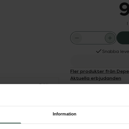
9
I
Snabba leve
Fler produkter från Dep
Aktuella erbjudanden
Dölj
äftningen. Unik 4 -i-1
 och lack. Skapar en
Information
örlänger hållbarheten på
r din nagel mot
idgefillereffekten jämnar