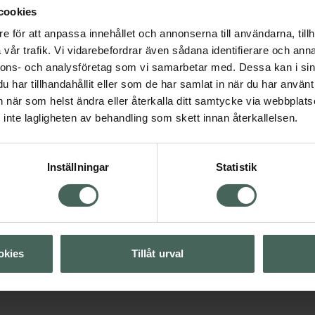
cookies
ar snabbt. Applicera 1
e för att anpassa innehållet och annonserna till användarna, tillh
vår trafik. Vi vidarebefordrar även sådana identifierare och anna
nnons- och analysföretag som vi samarbetar med. Dessa kan i sin
har tillhandahållit eller som de har samlat in när du har använt 
an när som helst ändra eller återkalla ditt samtycke via webbplats
inte lagligheten av behandling som skett innan återkallelsen.
Inställningar
Statistik
Visa
Visa
okies
Tillåt urval