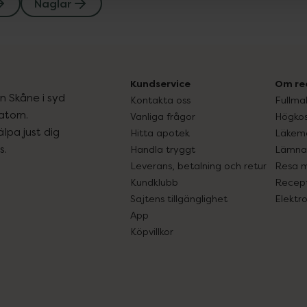
Naglar
Kundservice
Om re
ån Skåne i syd
Kontakta oss
Fullma
atorn.
Vanliga frågor
Högkos
lpa just dig
Hitta apotek
Läkem
s.
Handla tryggt
Lämna 
Leverans, betalning och retur
Resa 
Kundklubb
Recept
Sajtens tillgänglighet
Elektr
App
Köpvillkor