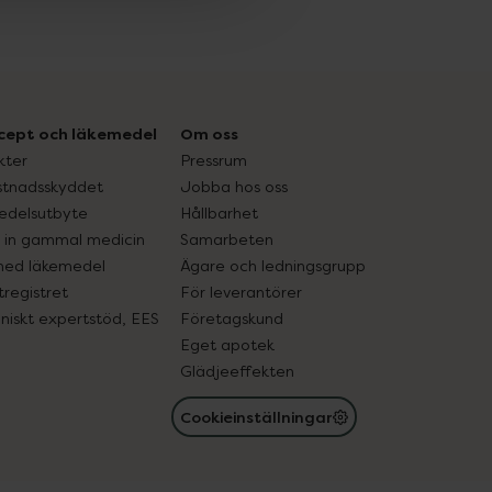
cept och läkemedel
Om oss
kter
Pressrum
tnadsskyddet
Jobba hos oss
edelsutbyte
Hållbarhet
in gammal medicin
Samarbeten
med läkemedel
Ägare och ledningsgrupp
registret
För leverantörer
oniskt expertstöd, EES
Företagskund
Eget apotek
Glädjeeffekten
Cookieinställningar