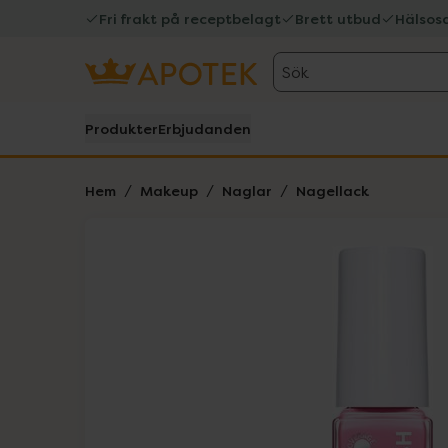
Fri frakt på receptbelagt
Brett utbud
Hälsos
Sök
Produkter
Erbjudanden
Hem
Makeup
Naglar
Nagellack
Hoppa över Lista
Lista: . Innehåller 4 objekt.