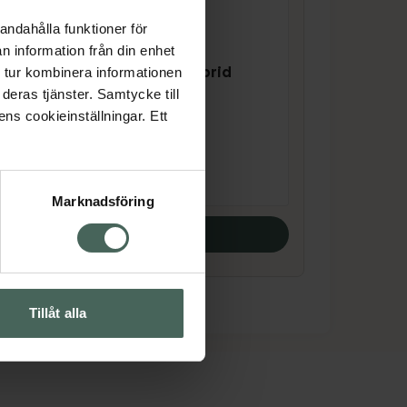
andahålla funktioner för
n information från din enhet
5 av 5 i omdöme
Depend 7Day Hybrid
 tur kombinera informationen
Polish 7352
deras tjänster. Samtycke till
Nagellack 5 ml
ens cookieinställningar. Ett
Pris online
49 kr
Marknadsföring
Köp båda
Tillåt alla