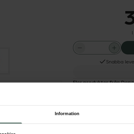
3
I
Snabba leve
Fler produkter från Dep
Dölj
Aktuella erbjudanden
Köps ofta tills
ill nageln än ett vanligt
å den naturliga nagelns
Information