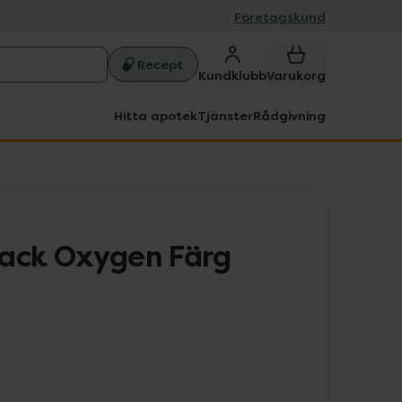
Företagskund
Recept
Kundklubb
Varukorg
Hitta apotek
Tjänster
Rådgivning
lack Oxygen Färg