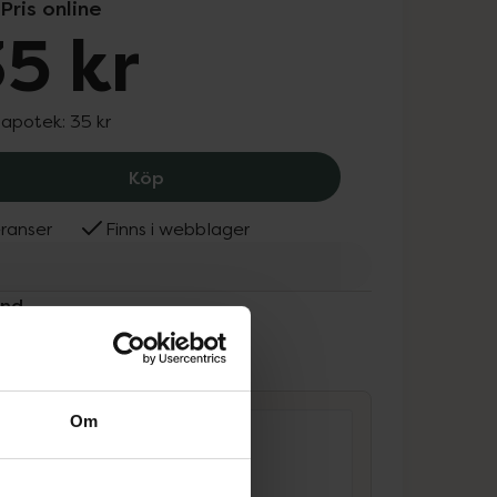
Pris online
5 kr
 apotek:
35 kr
Depend Minilack Oxygen Färg A791, 3
Köp
ranser
Finns i webblager
end
ammans
Om