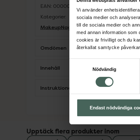
Denna webbplats använder 
EAN:
00000073201915
Vi använder enhetsidentifierar
Kategorier:
sociala medier och analysera 
till de sociala medier och a
Makeup
Nagellack
Naglar
Naglar
med annan information som du 
cookies är frivilligt och du k
Omdömen
återkallat samtycke påverkar 
Samtyckesval
Innehåll
Nödvändig
Instruktioner
Endast nödvändiga co
Upptäck flera produkter inom