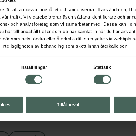
cookies
e för att anpassa innehållet och annonserna till användarna, tillh
vår trafik. Vi vidarebefordrar även sådana identifierare och anna
5 av 5 i omdöme
Depend Minilack
nnons- och analysföretag som vi samarbetar med. Dessa kan i sin
Oxygen Färg A791
har tillhandahållit eller som de har samlat in när du har använt 
Nagellack 5 ml
an när som helst ändra eller återkalla ditt samtycke via webbplats
Visa
inte lagligheten av behandling som skett innan återkallelsen.
Pris online
35 kr
Visa
Inställningar
Statistik
Köp båda för
:
84 kr
Visa
okies
Tillåt urval