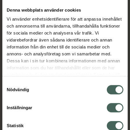
mellan lampa och lack ger en självutjämning
Denna webbplats använder cookies
där eventuella ränder försvinner under
härdningen, även om du inte lackat helt
Vi använder enhetsidentifierare för att anpassa innehållet
jämnt. Efter härdning av topplacket i lampan
och annonserna till användarna, tillhandahålla funktioner
återstår rengöring med High Shine Cleanser
för sociala medier och analysera vår trafik. Vi
som framkallar en fantastisk glans och
vidarebefordrar även sådana identifierare och annan
färgåtergivning. Lacket är nu härdat, torrt och
information från din enhet till de sociala medier och
kan direkt vidröras och klarar stötar. Gel iQ ger
annons- och analysföretag som vi samarbetar med.
ett mycket hållbart resultat i upp till 14 dagar
Dessa kan i sin tur kombinera informationen med annan
och tas enkelt bort med vegetabilisk
information som du har tillhandahållit eller som de har
specialolja i varmt vattenbad.
samlat in när du har använt deras tjänster. Samtycke till
cookies är frivilligt och du kan när som helst ändra eller
Samtyckesval
Jämförpris
17000 kr
/
l
återkalla ditt samtycke via webbplatsens
Nödvändig
EAN:
00000073207504
cookieinställningar. Ett återkallat samtycke påverkar inte
lagligheten av behandling som skett innan återkallelsen.
Kategorier:
Inställningar
Makeup
Nagellack
Naglar
Naglar
Statistik