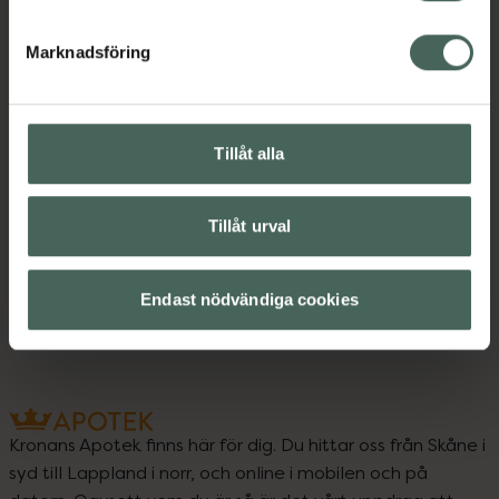
Innehåll
Visa
Marknadsföring
Instruktioner
Visa
Tillåt alla
Upptäck flera produkter inom
Tillåt urval
Makeup
Nagellack
Naglar
Naglar
Endast nödvändiga cookies
Kronans Apotek finns här för dig. Du hittar oss från Skåne i
syd till Lappland i norr, och online i mobilen och på