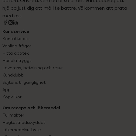
datorn. Oavsett vem du är så är det vårt uppdrag att
hjälpa just dig att må lite bättre. Välkommen att prata
med oss.
Kundservice
Kontakta oss
Vanliga frågor
Hitta apotek
Handla tryggt
Leverans, betalning och retur
Kundklubb
Sajtens tillgänglighet
App
Köpvillkor
Om recept och läkemedel
Fullmakter
Högkostnadsskyddet
Läkemedelsutbyte