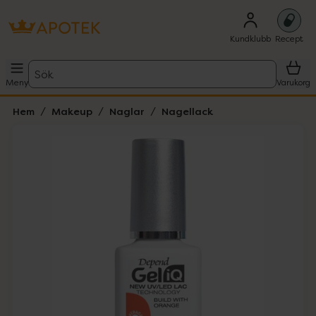
Kundklubb
Recept
Sök
Meny
Varukorg
Hem
Makeup
Naglar
Nagellack
Hoppa över Lista
Lista: . Innehåller 4 objekt.