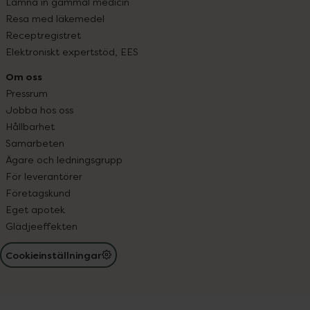
Lämna in gammal medicin
Resa med läkemedel
Receptregistret
Elektroniskt expertstöd, EES
Om oss
Pressrum
Jobba hos oss
Hållbarhet
Samarbeten
Ägare och ledningsgrupp
För leverantörer
Företagskund
Eget apotek
Glädjeeffekten
Cookieinställningar