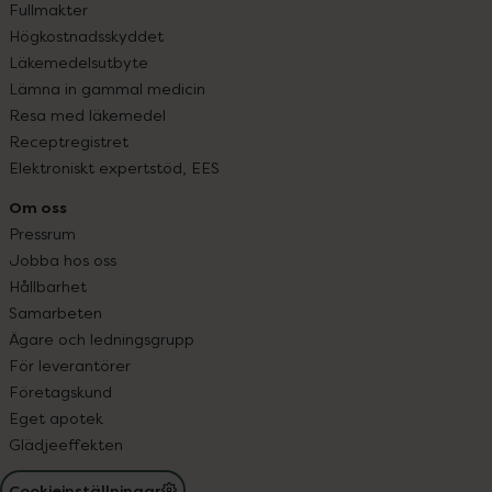
Fullmakter
Högkostnadsskyddet
Läkemedelsutbyte
Lämna in gammal medicin
Resa med läkemedel
Receptregistret
Elektroniskt expertstöd, EES
Om oss
Pressrum
Jobba hos oss
Hållbarhet
Samarbeten
Ägare och ledningsgrupp
För leverantörer
Företagskund
Eget apotek
Glädjeeffekten
Cookieinställningar