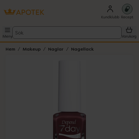
Kundklubb
Recept
Sök
Meny
Varukorg
Hem
Makeup
Naglar
Nagellack
Hoppa över Lista
Lista: . Innehåller 1 objekt.