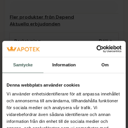
Fler produkter från Depend
Aktuella erbjudanden
Beskrivning
Dölj
Depend 7day är lacksystemet för dig som
söker ett nagellack med superglans,
Samtycke
Information
Om
högklassig hållbarhet och ''gel feeling''. Denna
hybridformula håller i upp till en vecka, är lätt
att applicera och du tar enkelt bort lacket
Denna webbplats använder cookies
med Depend nagellackremover. Ingen
Vi använder enhetsidentifierare för att anpassa innehållet
LED-/UV-lampa behövs, utan lacksystemet
och annonserna till användarna, tillhandahålla funktioner
härdar i normalt dags-/lampljus.
för sociala medier och analysera vår trafik. Vi
EAN:
00000073213093
vidarebefordrar även sådana identifierare och annan
information från din enhet till de sociala medier och
Kategorier: