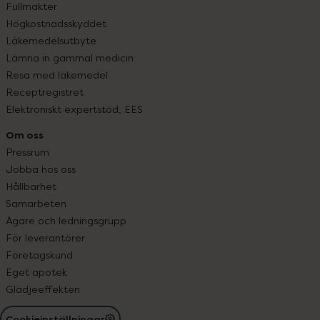
Fullmakter
Högkostnadsskyddet
Läkemedelsutbyte
Lämna in gammal medicin
Resa med läkemedel
Receptregistret
Elektroniskt expertstöd, EES
Om oss
Pressrum
Jobba hos oss
Hållbarhet
Samarbeten
Ägare och ledningsgrupp
För leverantörer
Företagskund
Eget apotek
Glädjeeffekten
Cookieinställningar