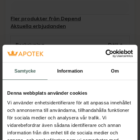
Fler produkter från Depend
Aktuella erbjudanden
Beskrivning
Dölj
Depend 7day är lacksystemet för dig som
söker ett nagellack med superglans,
Samtycke
Information
Om
högklassig hållbarhet och ''gel feeling''. Denna
hybridformula håller i upp till en vecka, är lätt
att applicera och du tar enkelt bort lacket
Denna webbplats använder cookies
med Depend nagellackremover. Ingen
Vi använder enhetsidentifierare för att anpassa innehållet
LED-/UV-lampa behövs, utan lacksystemet
och annonserna till användarna, tillhandahålla funktioner
härdar i normalt dags-/lampljus.
för sociala medier och analysera vår trafik. Vi
EAN:
00000073212133
vidarebefordrar även sådana identifierare och annan
information från din enhet till de sociala medier och
Kategorier: