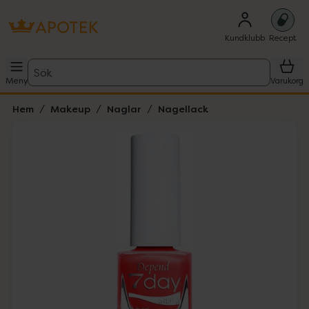
Kundklubb
Recept
Sök
Meny
Varukorg
Hem
Makeup
Naglar
Nagellack
Hoppa över Lista
Lista: . Innehåller 1 objekt.