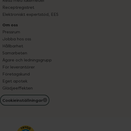
Resa med läkemedel
Receptregistret
Elektroniskt expertstöd, EES
Om oss
Pressrum
Jobba hos oss
Hållbarhet
Samarbeten
Ägare och ledningsgrupp
För leverantörer
Företagskund
Eget apotek
Glädjeeffekten
Cookieinställningar