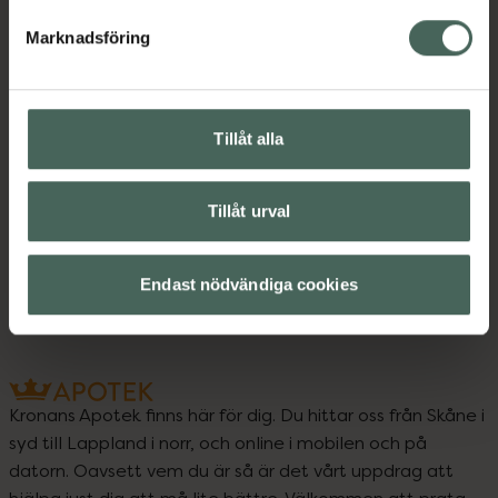
Marknadsföring
Kontaktinfo tillverkare
Visa
Tillåt alla
Upptäck flera produkter inom
Tillåt urval
Intim
Intimhygien
Intimolja
Veganska produkter
Endast nödvändiga cookies
Kronans Apotek finns här för dig. Du hittar oss från Skåne i
syd till Lappland i norr, och online i mobilen och på
datorn. Oavsett vem du är så är det vårt uppdrag att
hjälpa just dig att må lite bättre. Välkommen att prata