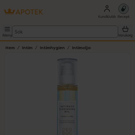
Kundklubb
Recept
Sök
Meny
Varukorg
Hem
Intim
Intimhygien
Intimolja
Hoppa över Lista
Lista: . Innehåller 1 objekt.