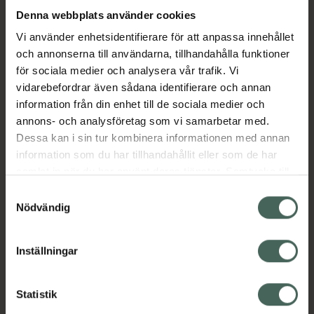
kokosolja
Denna webbplats använder cookies
Vi använder enhetsidentifierare för att anpassa innehållet
och annonserna till användarna, tillhandahålla funktioner
Gynekologiskt och dermatologiskt testad
för sociala medier och analysera vår trafik. Vi
Tillverkad i Sverige
vidarebefordrar även sådana identifierare och annan
100 % vegansk
information från din enhet till de sociala medier och
Jämförpris
2090 kr
/
l
annons- och analysföretag som vi samarbetar med.
Dessa kan i sin tur kombinera informationen med annan
EAN:
07350077560864
information som du har tillhandahållit eller som de har
Kategorier:
samlat in när du har använt deras tjänster. Samtycke till
cookies är frivilligt och du kan när som helst ändra eller
Intim
Intimhygien
Intimolja
Samtyckesval
återkalla ditt samtycke via webbplatsens
Nödvändig
Veganska produkter
cookieinställningar. Ett återkallat samtycke påverkar inte
lagligheten av behandling som skett innan återkallelsen.
Inställningar
Innehåll
Visa
Statistik
Instruktioner
Visa