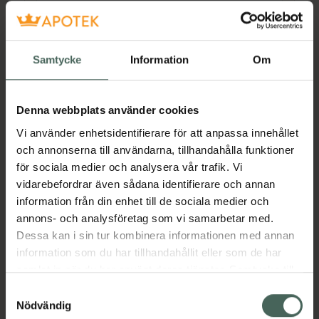
Pris online
239 kr
Köp båda för
:
484 kr
Samtycke
Information
Om
Köp båda
Denna webbplats använder cookies
Vi använder enhetsidentifierare för att anpassa innehållet
Beskrivning
Dölj
och annonserna till användarna, tillhandahålla funktioner
för sociala medier och analysera vår trafik. Vi
vidarebefordrar även sådana identifierare och annan
Flerfaldigt prisbelönt intimtvål med skonsam
information från din enhet till de sociala medier och
formula som ger en silkeslen känsla.
annons- och analysföretag som vi samarbetar med.
Speciellt framtagen för att bibehålla vulvans
Dessa kan i sin tur kombinera informationen med annan
naturliga pH värde (pH 5).
information som du har tillhandahållit eller som de har
samlat in när du har använt deras tjänster. Samtycke till
Doft: Fresh Coconut
cookies är frivilligt och du kan när som helst ändra eller
Samtyckesval
återkalla ditt samtycke via webbplatsens
Nödvändig
Dryg formula som håller länge