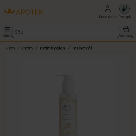
Kundklubb
Recept
Sök
Meny
Varukorg
Hem
Intim
Intimhygien
Intimtvål
Hoppa över Lista
Lista: . Innehåller 1 objekt.