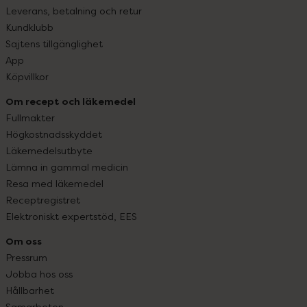
Leverans, betalning och retur
Kundklubb
Sajtens tillgänglighet
App
Köpvillkor
Om recept och läkemedel
Fullmakter
Högkostnadsskyddet
Läkemedelsutbyte
Lämna in gammal medicin
Resa med läkemedel
Receptregistret
Elektroniskt expertstöd, EES
Om oss
Pressrum
Jobba hos oss
Hållbarhet
Samarbeten