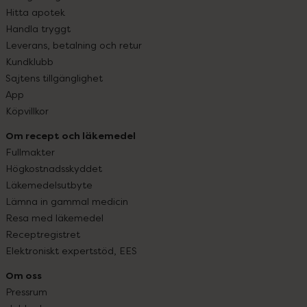
Hitta apotek
Handla tryggt
Leverans, betalning och retur
Kundklubb
Sajtens tillgänglighet
App
Köpvillkor
Om recept och läkemedel
Fullmakter
Högkostnadsskyddet
Läkemedelsutbyte
Lämna in gammal medicin
Resa med läkemedel
Receptregistret
Elektroniskt expertstöd, EES
Om oss
Pressrum