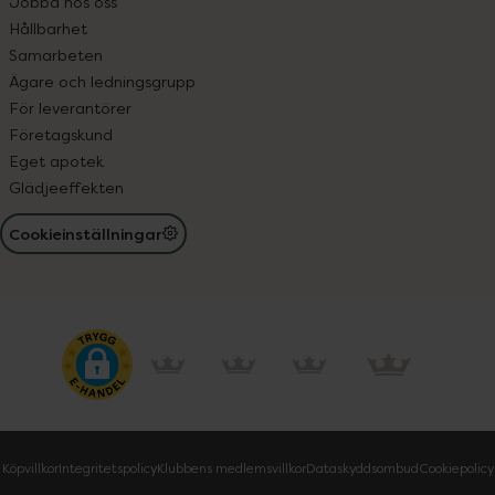
Jobba hos oss
Hållbarhet
Samarbeten
Ägare och ledningsgrupp
För leverantörer
Företagskund
Eget apotek
Glädjeeffekten
Cookieinställningar
Köpvillkor
Integritetspolicy
Klubbens medlemsvillkor
Dataskyddsombud
Cookiepolicy