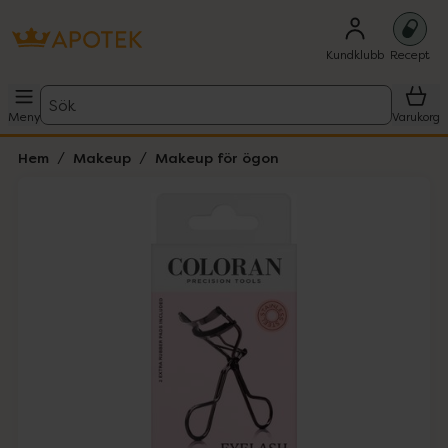
Kundklubb
Recept
Sök
Meny
Varukorg
Hem
Makeup
Makeup för ögon
Hoppa över Lista
Lista: . Innehåller 1 objekt.