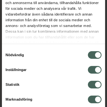
och annonserna till användarna, tillhandahålla funktioner
första steg innan mascara, kommer Colorans
för sociala medier och analysera vår trafik. Vi
ögonfransböjare att ge dig ett resultat som
vidarebefordrar även sådana identifierare och annan
håller hela dagen. Upplev skillnaden med ett
information från din enhet till de sociala medier och
verktyg som är både snyggt och effektivt ?
annons- och analysföretag som vi samarbetar med.
ett måste för alla som vill ha vackert böjda
Dessa kan i sin tur kombinera informationen med annan
fransar. 2 st refill till gummidynorna ingår.
information som du har tillhandahållit eller som de har
Jämförpris
189 kr
/
st
samlat in när du har använt deras tjänster. Samtycke till
cookies är frivilligt och du kan när som helst ändra eller
EAN:
07392327201134
Samtyckesval
återkalla ditt samtycke via webbplatsens
Nödvändig
Kategorier:
cookieinställningar. Ett återkallat samtycke påverkar inte
lagligheten av behandling som skett innan återkallelsen.
Makeup
Makeup för ögon
Inställningar
Sminkborstar och sminkverktyg
Statistik
Instruktioner
Visa
Marknadsföring