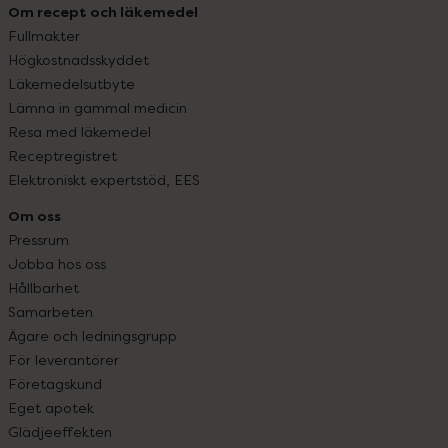
Om recept och läkemedel
Fullmakter
Högkostnadsskyddet
Läkemedelsutbyte
Lämna in gammal medicin
Resa med läkemedel
Receptregistret
Elektroniskt expertstöd, EES
Om oss
Pressrum
Jobba hos oss
Hållbarhet
Samarbeten
Ägare och ledningsgrupp
För leverantörer
Företagskund
Eget apotek
Glädjeeffekten