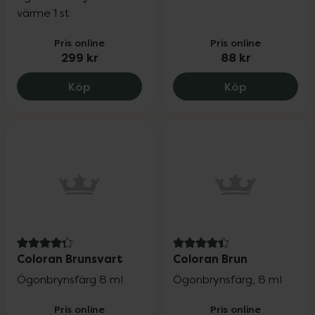
värme 1 st
Pris online
Pris online
299 kr
88 kr
Coloran Heated Eyelash Curler, 299 kr.
Coloran Mör
Köp
Köp
4.3 av 5 i omdöme
4.4 av 5 i omdöme
Coloran Brunsvart
Coloran Brun
Ögonbrynsfärg 8 ml
Ögonbrynsfärg, 8 ml
Pris online
Pris online