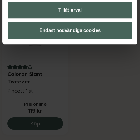
Tillåt urval
Endast nödvändiga cookies
4 av 5 i omdöme
Coloran Slant
Tweezer
Pincett 1 st
Pris online
119 kr
Coloran Slant Tweezer, 119 kr.
Köp