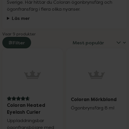
Sverige. Här hittar du Coloran ögonbrynsfärg och 
ögonfransfärg i flera olika nyanser.
Läs mer
Visar 9 produkter
Filter
Coloran Mörkblond
4.7 av 5 i omdöme
Coloran Heated
Ögonbrynsfärg 8 ml
Eyelash Curler
Uppladdningsbar
ögonfransböjare med