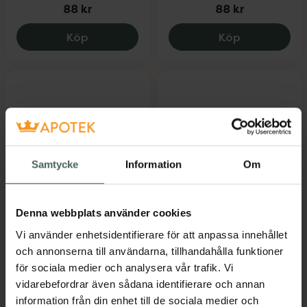
88 kr
88 kr
Coloran Brunsvart, 88 kr.
Coloran Brun
Köp
Köp
Samtycke
Information
Om
4 av 5 i omdöme
5 av 5 i omdöme
Coloran Razors For
Coloran Svart
Denna webbplats använder cookies
Eyebrows & Face
Ögonbrynsfärg 8 ml
Vi använder enhetsidentifierare för att anpassa innehållet
Ögonbryn och
och annonserna till användarna, tillhandahålla funktioner
ansiktskniv 4 st
för sociala medier och analysera vår trafik. Vi
vidarebefordrar även sådana identifierare och annan
Pris online
Pris online
information från din enhet till de sociala medier och
109 kr
90 kr