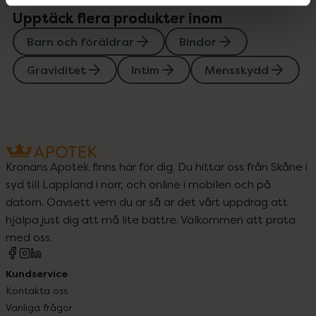
Upptäck flera produkter inom
Barn och föräldrar
Bindor
Graviditet
Intim
Mensskydd
Kronans Apotek finns här för dig. Du hittar oss från Skåne i
syd till Lappland i norr, och online i mobilen och på
datorn. Oavsett vem du är så är det vårt uppdrag att
hjälpa just dig att må lite bättre. Välkommen att prata
med oss.
Kundservice
Kontakta oss
Vanliga frågor