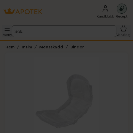
Kundklubb
Recept
Sök
Meny
Varukorg
Hem
Intim
Mensskydd
Bindor
Hoppa över Lista
Lista: . Innehåller 4 objekt.