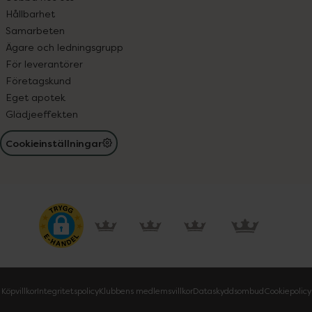
Hållbarhet
Samarbeten
Ägare och ledningsgrupp
För leverantörer
Företagskund
Eget apotek
Glädjeeffekten
Cookieinställningar
Köpvillkor
Integritetspolicy
Klubbens medlemsvillkor
Dataskyddsombud
Cookiepolicy