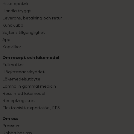
Hitta apotek
Handla tryggt
Leverans, betalning och retur
Kundklubb
Sajtens tillgänglighet
App
Köpvillkor
Om recept och läkemedel
Fullmakter
Högkostnadsskyddet
Läkemedelsutbyte
Lämna in gammal medicin
Resa med läkemedel
Receptregistret
Elektroniskt expertstöd, EES
Om oss
Pressrum
Jobba hos oss