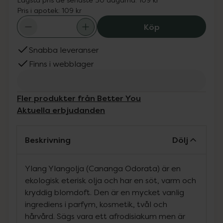
Pris i apotek:
109 kr
Better You Ylang
Köp
Snabba leveranser
Finns i webblager
Fler produkter från Better You
Aktuella erbjudanden
Beskrivning
Dölj
Ylang Ylangolja (Cananga Odorata) är en
ekologisk eterisk olja och har en söt, varm och
kryddig blomdoft. Den är en mycket vanlig
ingrediens i parfym, kosmetik, tvål och
hårvård. Sägs vara ett afrodisiakum men är