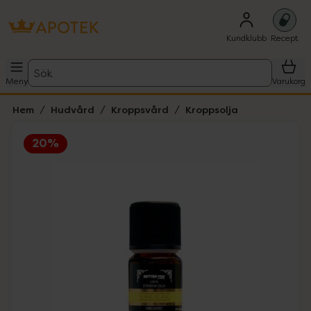
Kundklubb
Recept
Sök
Meny
Varukorg
Hem
Hudvård
Kroppsvård
Kroppsolja
20%
Hoppa över Lista
Lista: . Innehåller 1 objekt.