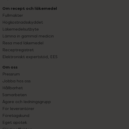
Om recept och läkemedel
Fullmakter
Högkostnadsskyddet
Läkemedelsutbyte
Lämna in gammal medicin
Resa med läkemedel
Receptregistret
Elektroniskt expertstöd, EES
Om oss
Pressrum
Jobba hos oss
Hållbarhet
Samarbeten
Ägare och ledningsgrupp
För leverantörer
Företagskund
Eget apotek