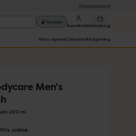
Företagskund
Recept
Kundklubb
Varukorg
Hitta apotek
Tjänster
Rådgivning
odycare Men's
sh
män 200 ml
Pris online