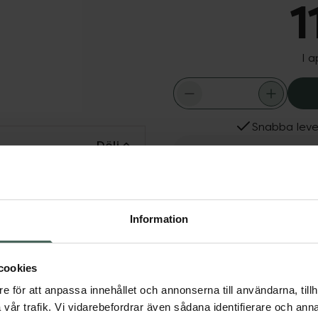
1
I 
Snabba leve
Dölj
Fler produkter från Aust
t för Män. Men's
Aktuella erbjudanden
l ha en mild och effektiv
huden. Den skonsamma
Information
ch hjälper till att
cookies
e för att anpassa innehållet och annonserna till användarna, tillh
vår trafik. Vi vidarebefordrar även sådana identifierare och anna