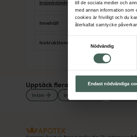
Intim
Intimhygien
Intimtvål
Man
till de sociala medier och a
med annan information som du 
cookies är frivilligt och du k
Innehåll
återkallat samtycke påverkar 
Samtyckesval
Instruktioner
Nödvändig
Upptäck flera produkter inom
Endast nödvändiga co
Intim
Intimhygien
Intimtvål
Kronans Apotek finns här för dig. Du hittar oss fr