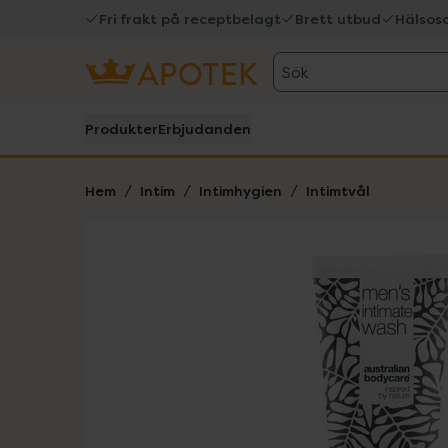
Fri frakt på receptbelagt
Brett utbud
Hälsos
Sök
Produkter
Erbjudanden
Hem
Intim
Intimhygien
Intimtvål
Hoppa över Lista
Lista: . Innehåller 1 objekt.