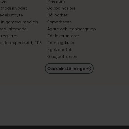
kter
Pressrum
tnadsskyddet
Jobba hos oss
edelsutbyte
Hållbarhet
in gammal medicin
Samarbeten
med läkemedel
Ägare och ledningsgrupp
registret
För leverantörer
oniskt expertstöd, EES
Företagskund
Eget apotek
Glädjeeffekten
Cookieinställningar