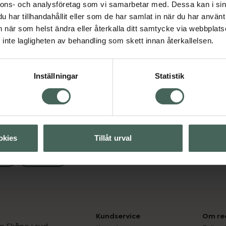
nnons- och analysföretag som vi samarbetar med. Dessa kan i sin
har tillhandahållit eller som de har samlat in när du har använt 
an när som helst ändra eller återkalla ditt samtycke via webbplats
Visa
inte lagligheten av behandling som skett innan återkallelsen.
Visa
Inställningar
Statistik
okies
Tillåt urval
Man
Kundservice
Om re
ån Skåne i syd