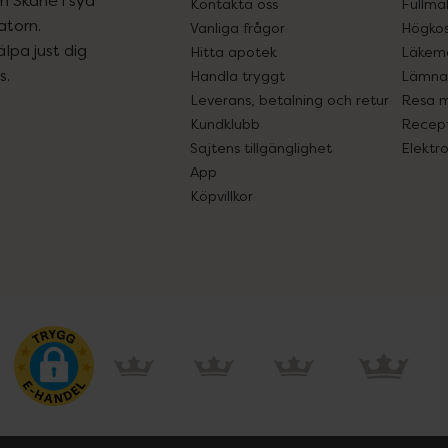
Kontakta oss
Fullma
atorn.
Vanliga frågor
Högkos
lpa just dig
Hitta apotek
Läkem
s.
Handla tryggt
Lämna 
Leverans, betalning och retur
Resa 
Kundklubb
Recept
Sajtens tillgänglighet
Elektr
App
Köpvillkor