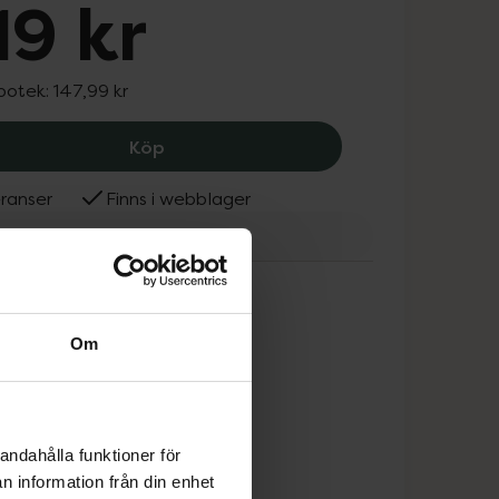
19 kr
apotek:
147,99 kr
Australian Bodycare Men's Intimate W
Köp
ranser
Finns i webblager
ralian Bodycare
Om
andahålla funktioner för
n information från din enhet