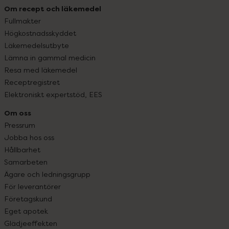
Om recept och läkemedel
Fullmakter
Högkostnadsskyddet
Läkemedelsutbyte
Lämna in gammal medicin
Resa med läkemedel
Receptregistret
Elektroniskt expertstöd, EES
Om oss
Pressrum
Jobba hos oss
Hållbarhet
Samarbeten
Ägare och ledningsgrupp
För leverantörer
Företagskund
Eget apotek
Glädjeeffekten