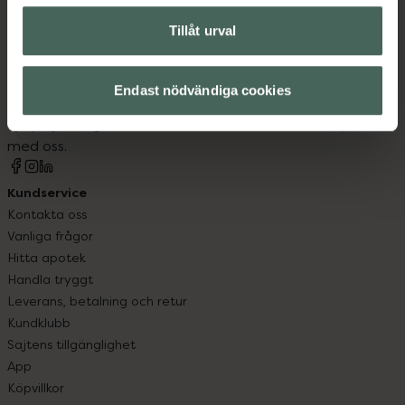
Tillåt urval
Kronans Apotek finns här för dig. Du hittar oss från Skåne i
syd till Lappland i norr, och online i mobilen och på
Endast nödvändiga cookies
datorn. Oavsett vem du är så är det vårt uppdrag att
hjälpa just dig att må lite bättre. Välkommen att prata
med oss.
Kundservice
Kontakta oss
Vanliga frågor
Hitta apotek
Handla tryggt
Leverans, betalning och retur
Kundklubb
Sajtens tillgänglighet
App
Köpvillkor