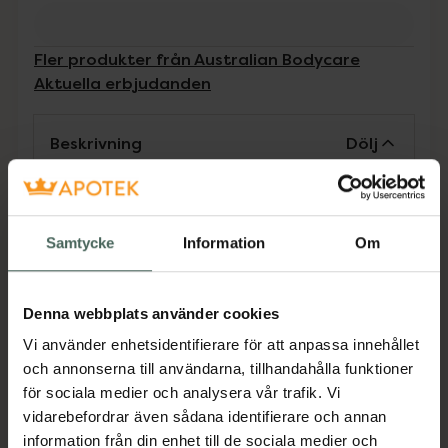
Fler produkter från Australian Bodycare
Aktuella erbjudanden
Beskrivning
Dölj
Lider du av irritation, lukt eller torrhet i
intimområdet?
Samtycke
Information
Om
Prova då intimgelen Femi Daily, som rengör
intimområdet och lindrar intimt obehag.
Gelen mjukgör huden i intimområdet och
Denna webbplats använder cookies
håller den fuktad hela dagen, så att du
undviker torrhet och irritation vid
Vi använder enhetsidentifierare för att anpassa innehållet
slidmynningen och i resten av den intima
och annonserna till användarna, tillhandahålla funktioner
zonen. Femi Daily säkrar en ren och fräsch
för sociala medier och analysera vår trafik. Vi
känsla i intimområdet hela dagen.
vidarebefordrar även sådana identifierare och annan
Jämförpris
1,40 kr
/
ml
information från din enhet till de sociala medier och