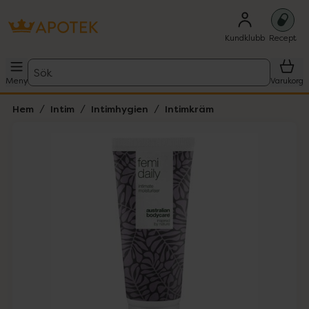
Kundklubb
Recept
Sök
Meny
Varukorg
Hem
Intim
Intimhygien
Intimkräm
Hoppa över Lista
Lista: . Innehåller 1 objekt.