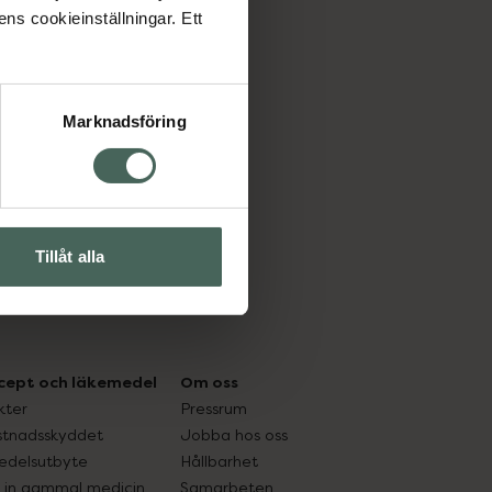
ens cookieinställningar. Ett
Marknadsföring
Tillåt alla
cept och läkemedel
Om oss
kter
Pressrum
tnadsskyddet
Jobba hos oss
edelsutbyte
Hållbarhet
in gammal medicin
Samarbeten