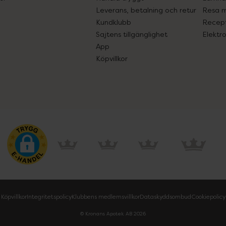
Leverans, betalning och retur
Resa 
Kundklubb
Recept
Sajtens tillgänglighet
Elektr
App
Köpvillkor
Köpvillkor
Integritetspolicy
Klubbens medlemsvillkor
Dataskyddsombud
Cookiepolicy
© Kronans Apotek AB
2026