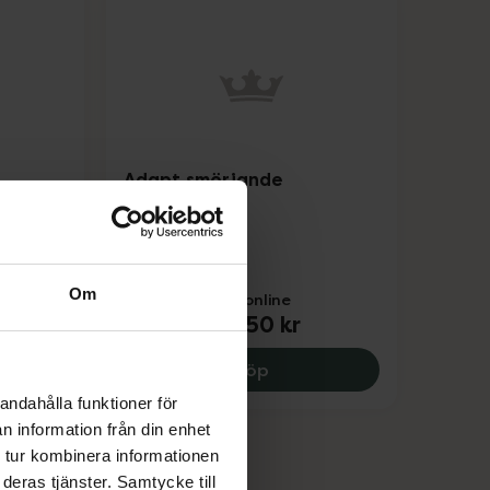
Adapt smörjande
deodorant
50 x 8 milliliter
Om
Pris online
227,50 kr
 Anti Stress, 238 kr.
Adapt smörjande deodora
Köp
andahålla funktioner för
n information från din enhet
 tur kombinera informationen
deras tjänster. Samtycke till