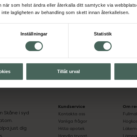
an när som helst ändra eller återkalla ditt samtycke via webbplats
inte lagligheten av behandling som skett innan återkallelsen.
Inställningar
Statistik
dapt pastastavar
0 styck
Pris online
234,38 kr
okies
Tillåt urval
Mer info
Kundservice
Om re
ån Skåne i syd
Kontakta oss
Fullma
atorn.
Vanliga frågor
Högkos
lpa just dig
Hitta apotek
Läkem
s.
Handla tryggt
Lämna 