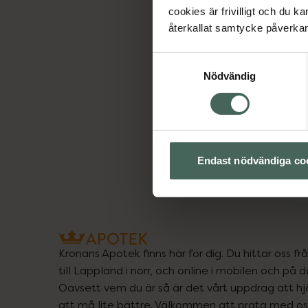
cookies är frivilligt och du k
återkallat samtycke påverkar 
Samtyckesval
Nödvändig
A
1
Endast nödvändiga co
Kronans Apotek finns här för dig. Du hittar oss fr
till Lappland i norr, och online i mobilen och på d
Oavsett vem du är så är det vårt uppdrag att hjä
att må lite bättre. Välkommen att prata med os