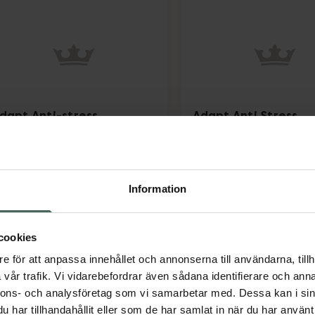
dapt Anti-stress
Adapt Anti Stress
apslar med ashwagandha 60
Flytande 500 ml
Kosttillskott
t
sttillskott
Information
Pris online
Pris online
279 kr
238 kr
Adapt Anti-stress, 279 kr.
Adapt
Köp
Köp
cookies
e för att anpassa innehållet och annonserna till användarna, tillh
vår trafik. Vi vidarebefordrar även sådana identifierare och anna
nnons- och analysföretag som vi samarbetar med. Dessa kan i sin
har tillhandahållit eller som de har samlat in när du har använt 