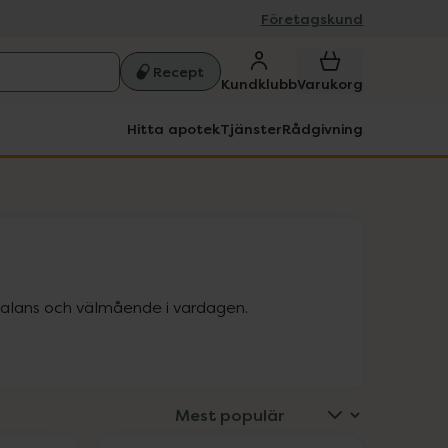
Företagskund
Recept
Kundklubb
Varukorg
Hitta apotek
Tjänster
Rådgivning
 balans och välmående i vardagen.