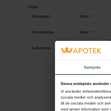
Filter
Kategori
Visa
Varumärke
Visa
A
Substans
Visa
K
s
Ko
Samtycke
Denna webbplats använder 
Vi använder enhetsidentifierar
sociala medier och analysera 
till de sociala medier och a
med annan information som du 