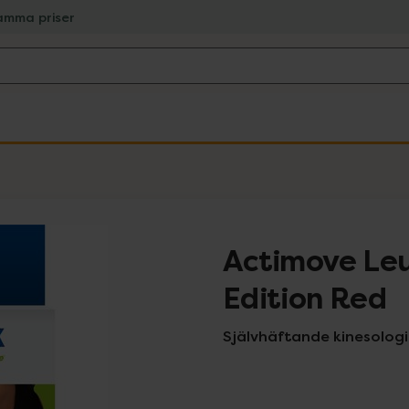
amma priser
Actimove Le
Edition Red
Självhäftande kinesologit