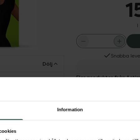
1
I
Snabba leve
Dölj
Fler produkter från Acti
Aktuella erbjudanden
märkning att
 uppfyller
Information
 självhäftande
 består av bomull och
im.
cookies