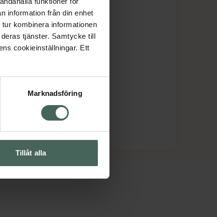
andahålla funktioner för
n information från din enhet
 tur kombinera informationen
deras tjänster. Samtycke till
ens cookieinställningar. Ett
Marknadsföring
Tillåt alla