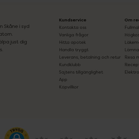
Kundservice
Om re
ån Skåne i syd
Kontakta oss
Fullma
atorn.
Vanliga frågor
Högkos
lpa just dig
Hitta apotek
Läkem
s.
Handla tryggt
Lämna 
Leverans, betalning och retur
Resa 
Kundklubb
Recept
Sajtens tillgänglighet
Elektr
App
Köpvillkor