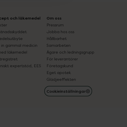
cept och läkemedel
Om oss
kter
Pressrum
tnadsskyddet
Jobba hos oss
edelsutbyte
Hållbarhet
in gammal medicin
Samarbeten
med läkemedel
Ägare och ledningsgrupp
registret
För leverantörer
oniskt expertstöd, EES
Företagskund
Eget apotek
Glädjeeffekten
Cookieinställningar