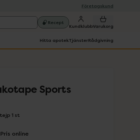
Företagskund
Recept
Kundklubb
Varukorg
Hitta apotek
Tjänster
Rådgivning
ukotape Sports
ejp 1 st
Pris online