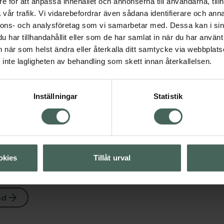
e för att anpassa innehållet och annonserna till användarna, tillh
vår trafik. Vi vidarebefordrar även sådana identifierare och anna
nnons- och analysföretag som vi samarbetar med. Dessa kan i sin
har tillhandahållit eller som de har samlat in när du har använt 
an när som helst ändra eller återkalla ditt samtycke via webbplats
inte lagligheten av behandling som skett innan återkallelsen.
Visa
Inställningar
Statistik
Visa
okies
Tillåt urval
öd