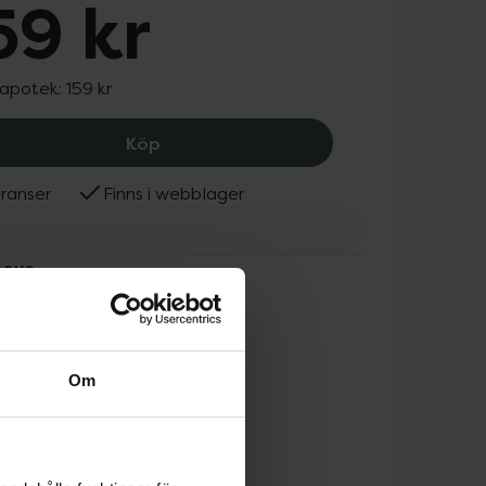
59 kr
 apotek:
159 kr
Actimove Leukotape Sports Edition Re
Köp
ranser
Finns i webblager
move
Om