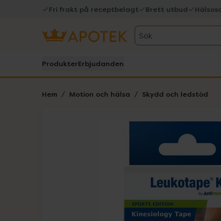
Fri frakt på receptbelagt
Brett utbud
Hälsos
Sök
Produkter
Erbjudanden
Hem
Motion och hälsa
Skydd och ledstöd
Hoppa över Lista
Lista: . Innehåller 1 objekt.