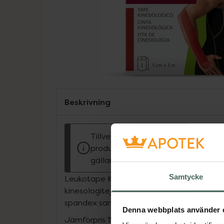
Beskrivning
Tillverkaren garanterar genom CE-
produkten är säker att använda och
gällande krav.
Samtycke
Leukotape K by Actimove är en stretchbar
kinesologitejp. Materialet är elastiskt och
spandex samt använder ett akrylbaserat l
Denna webbplats använder 
Jämförpris
159 kr
/
st