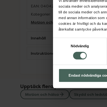
Vi använder enhetsidentifierar
EAN:
04042809876833
sociala medier och analysera 
till de sociala medier och a
Kategorier:
med annan information som du 
Motion och hälsa
Skydd och ledstöd
cookies är frivilligt och du k
återkallat samtycke påverkar 
Innehåll
Samtyckesval
Nödvändig
Instruktioner
Endast nödvändiga co
Upptäck flera produkter inom
Motion och hälsa
Skydd och ledst