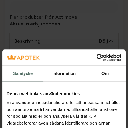
Fler produkter från Actimove
Aktuella erbjudanden
Beskrivning
Dölj
Tillverkaren garanterar genom
CE-märkning att produkten är
Samtycke
Information
Om
säker att använda och uppfyller
gällande krav.
Leukotape K by Actimove är en stretchbar
Denna webbplats använder cookies
självhäftande kinesologitejp. Materialet är
Vi använder enhetsidentifierare för att anpassa innehållet
elastiskt och består av bomull och spandex
och annonserna till användarna, tillhandahålla funktioner
samt använder ett akrylbaserat lim.
för sociala medier och analysera vår trafik. Vi
Jämförpris
159 kr
/
st
vidarebefordrar även sådana identifierare och annan