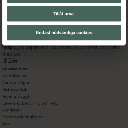
Tillåt urval
Kronans Apotek finns här för dig. Du hittar oss från Skåne i
syd till Lappland i norr, och online i mobilen och på
Endast nödvändiga cookies
datorn. Oavsett vem du är så är det vårt uppdrag att
hjälpa just dig att må lite bättre. Välkommen att prata
med oss.
Kundservice
Kontakta oss
Vanliga frågor
Hitta apotek
Handla tryggt
Leverans, betalning och retur
Kundklubb
Sajtens tillgänglighet
App