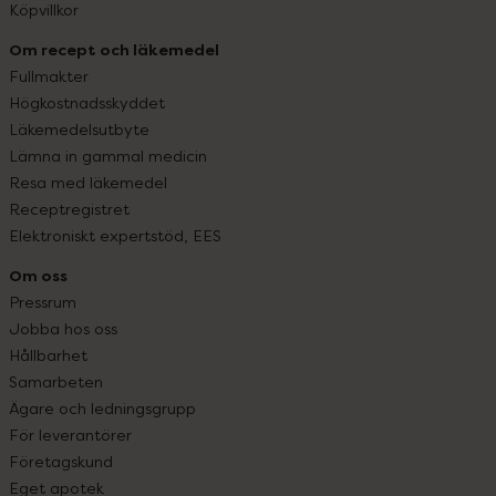
Köpvillkor
Om recept och läkemedel
Fullmakter
Högkostnadsskyddet
Läkemedelsutbyte
Lämna in gammal medicin
Resa med läkemedel
Receptregistret
Elektroniskt expertstöd, EES
Om oss
Pressrum
Jobba hos oss
Hållbarhet
Samarbeten
Ägare och ledningsgrupp
För leverantörer
Företagskund
Eget apotek