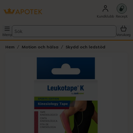
Kundklubb
Recept
Sök
Meny
Varukorg
Hem
Motion och hälsa
Skydd och ledstöd
Hoppa över Lista
Lista: . Innehåller 1 objekt.