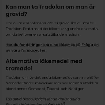
Kan man ta Tradolan om man är
gravid?
Om du är eller planerar att bli gravid ska du inte ta 
Tradolan. Prata med din läkare kring andra alternativ 
om du behöver en smärtstillande medicin.
Har du funderingar om dina läkemedel? Fråga en 
av våra farmaceuter
Alternativa läkemedel med
tramadol
Tradolan är inte det enda läkemedlet som innehåller 
tramadol. Andra mediciner som har samma effekt är 
bland annat Gemadol, Tiparol  och Nobligan
Läs alltid bipacksedeln innan användning.

(Extern sida)
fass.se
För mer information se 