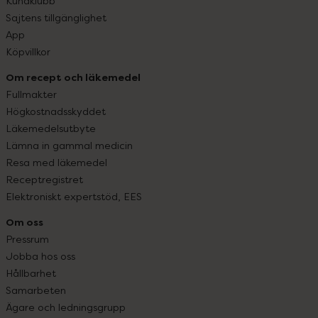
Kundklubb
Sajtens tillgänglighet
App
Köpvillkor
Om recept och läkemedel
Fullmakter
Högkostnadsskyddet
Läkemedelsutbyte
Lämna in gammal medicin
Resa med läkemedel
Receptregistret
Elektroniskt expertstöd, EES
Om oss
Pressrum
Jobba hos oss
Hållbarhet
Samarbeten
Ägare och ledningsgrupp