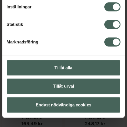
lagligheten av behandling som skett innan återkallelsen.
Köp via
Köp via
Inställningar
recept
recept
Statistik
Marknadsföring
Tillåt alla
Tradolan Retard 200
Tradolan 50 mg
mg
Tramadol,
Tillåt urval
Tramadol,
Filmdragerad tablett,
Depottablett, 100
250 styck
Läkemedel
Endast nödvändiga cookies
styck
Pris online
Pris online
163,49 kr
248,17 kr