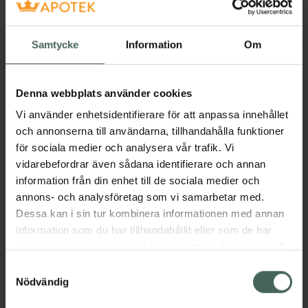
Köp via
Köp via
recept
recept
Samtycke
Information
Om
Denna webbplats använder cookies
Vi använder enhetsidentifierare för att anpassa innehållet
och annonserna till användarna, tillhandahålla funktioner
för sociala medier och analysera vår trafik. Vi
vidarebefordrar även sådana identifierare och annan
Tradolan Retard 100
Tradolan Retard 100
information från din enhet till de sociala medier och
mg
mg
annons- och analysföretag som vi samarbetar med.
Dessa kan i sin tur kombinera informationen med annan
Tramadol,
Tramadol,
information som du har tillhandahållit eller som de har
Depottablett, 100
Depottablett, 20 styck
samlat in när du har använt deras tjänster. Samtycke till
styck
cookies är frivilligt och du kan när som helst ändra eller
Samtyckesval
Pris online
Pris online
återkalla ditt samtycke via webbplatsens
Nödvändig
84,49 kr
58,88 kr
cookieinställningar. Ett återkallat samtycke påverkar inte