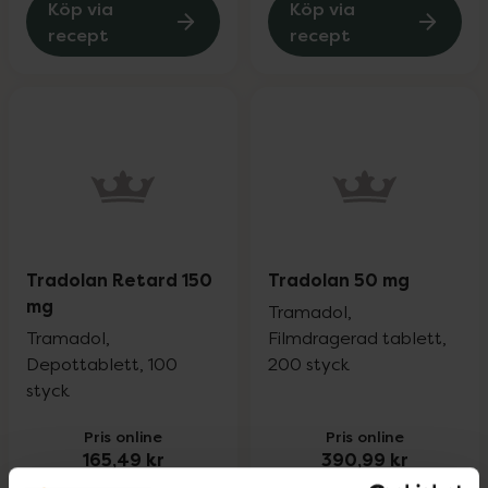
Köp via
Köp via
recept
recept
Tradolan Retard 150
Tradolan 50 mg
mg
Tramadol,
Tramadol,
Filmdragerad tablett,
Depottablett, 100
200 styck
styck
Pris online
Pris online
165,49 kr
390,99 kr