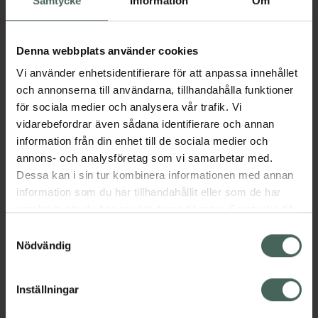
Samtycke
Information
Om
Fler produkter från Tradolan
Aktuella erbjudanden
Denna webbplats använder cookies
Vi använder enhetsidentifierare för att anpassa innehållet
och annonserna till användarna, tillhandahålla funktioner
Beskrivning
Dölj
för sociala medier och analysera vår trafik. Vi
vidarebefordrar även sådana identifierare och annan
information från din enhet till de sociala medier och
Läs alltid bipacksedeln innan
annons- och analysföretag som vi samarbetar med.
användning.
Dessa kan i sin tur kombinera informationen med annan
EAN:
07319904737510
information som du har tillhandahållit eller som de har
samlat in när du har använt deras tjänster. Samtycke till
cookies är frivilligt och du kan när som helst ändra eller
Samtyckesval
Bipacksedel från FASS
Visa
återkalla ditt samtycke via webbplatsens
Nödvändig
cookieinställningar. Ett återkallat samtycke påverkar inte
lagligheten av behandling som skett innan återkallelsen.
Inställningar