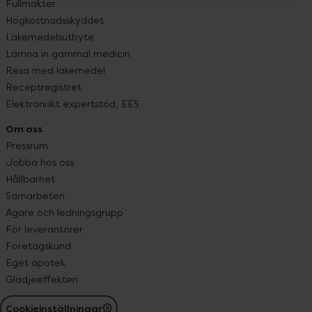
Fullmakter
Högkostnadsskyddet
Läkemedelsutbyte
Lämna in gammal medicin
Resa med läkemedel
Receptregistret
Elektroniskt expertstöd, EES
Om oss
Pressrum
Jobba hos oss
Hållbarhet
Samarbeten
Ägare och ledningsgrupp
För leverantörer
Företagskund
Eget apotek
Glädjeeffekten
Cookieinställningar