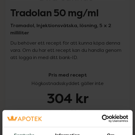
Tradolan 50 mg/ml
Tramadol, Injektionsvätska, lösning, 5 x 2
milliliter
Du behöver ett recept för att kunna köpa denna
vara. Om du har ett recept kan du handla genom
att logga in med ditt bank-ID.
Pris med recept
Högkostnadsskyddet gäller inte
304 kr
I apotek:
304 kr
Köp via ditt recept