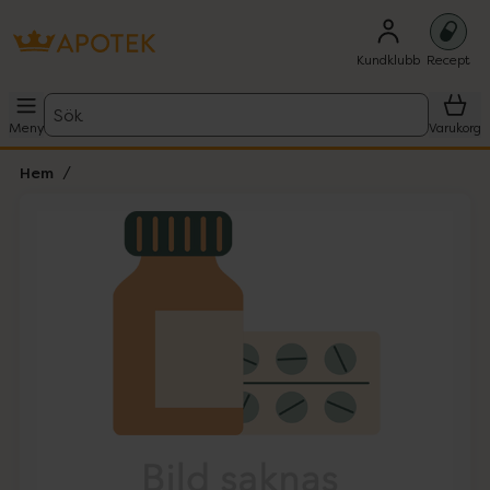
Kundklubb
Recept
Sök
Meny
Varukorg
Hem
Hoppa över Lista
Lista: . Innehåller 1 objekt.