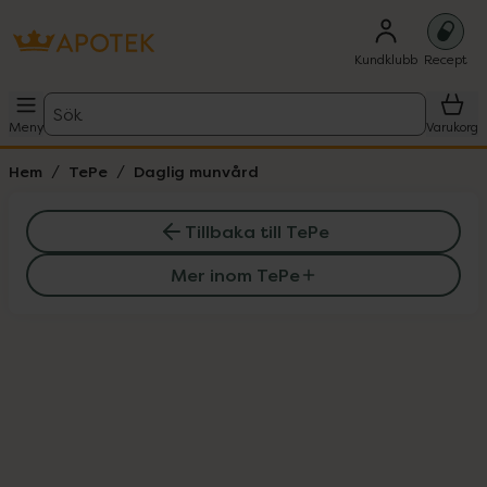
Kundklubb
Recept
Sök
Meny
Varukorg
Hem
TePe
Daglig munvård
Tillbaka till TePe
Mer inom TePe