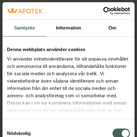
Samtycke
Information
Om
Denna webbplats använder cookies
Vi använder enhetsidentifierare för att anpassa innehållet
och annonserna till användarna, tillhandahålla funktioner
för sociala medier och analysera vår trafik. Vi
vidarebefordrar även sådana identifierare och annan
information från din enhet till de sociala medier och
annons- och analysföretag som vi samarbetar med.
Dessa kan i sin tur kombinera informationen med annan
information som du har tillhandahållit eller som de har
samlat in när du har använt deras tjänster. Samtycke till
cookies är frivilligt och du kan när som helst ändra eller
Samtyckesval
återkalla ditt samtycke via webbplatsens
Nödvändig