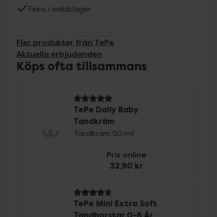
Finns i webblager
Fler produkter från TePe
Aktuella erbjudanden
Köps ofta tillsammans
5 av 5 i omdöme
TePe Daily Baby
Tandkräm
Tandkräm 50 ml
Pris online
32,90 kr
4.8 av 5 i omdöme
TePe Mini Extra Soft
Tandborstar 0-6 År