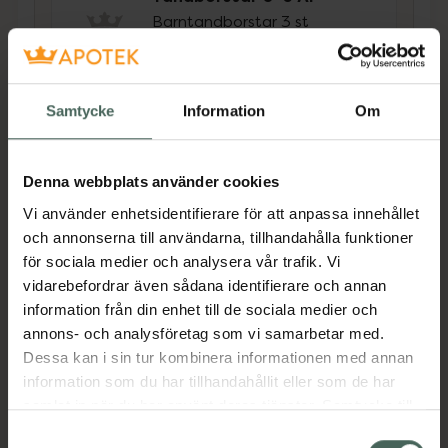
Barntandborstar 3 st
Pris online
59 kr
Samtycke
Information
Om
Köp båda för
:
91,90 kr
Köp båda
Denna webbplats använder cookies
Vi använder enhetsidentifierare för att anpassa innehållet
och annonserna till användarna, tillhandahålla funktioner
Beskrivning
Dölj
för sociala medier och analysera vår trafik. Vi
vidarebefordrar även sådana identifierare och annan
TePe Daily Baby toothpaste är en skonsam
information från din enhet till de sociala medier och
tandkräm utan skum, färg och smak,
annons- och analysföretag som vi samarbetar med.
utvecklad särkilt för barnens första tänder.
Dessa kan i sin tur kombinera informationen med annan
Tandkrämen innehåller en åldersanpassad
information som du har tillhandahållit eller som de har
fluoridmängd (1000 ppm) för att hjälpa
samlat in när du har använt deras tjänster. Samtycke till
motverka karies, för små barn 0-2 år. Ett
cookies är frivilligt och du kan när som helst ändra eller
Samtyckesval