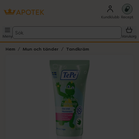
Kundklubb
Recept
Sök
Meny
Varukorg
Hem
Mun och tänder
Tandkräm
Hoppa över Lista
Lista: . Innehåller 1 objekt.