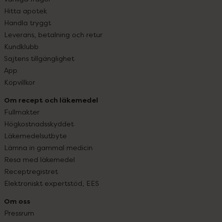
Hitta apotek
Handla tryggt
Leverans, betalning och retur
Kundklubb
Sajtens tillgänglighet
App
Köpvillkor
Om recept och läkemedel
Fullmakter
Högkostnadsskyddet
Läkemedelsutbyte
Lämna in gammal medicin
Resa med läkemedel
Receptregistret
Elektroniskt expertstöd, EES
Om oss
Pressrum