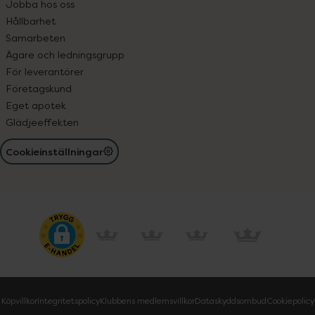
Jobba hos oss
Hållbarhet
Samarbeten
Ägare och ledningsgrupp
För leverantörer
Företagskund
Eget apotek
Glädjeeffekten
Cookieinställningar
Köpvillkor
Integritetspolicy
Klubbens medlemsvillkor
Dataskyddsombud
Cookiepolicy