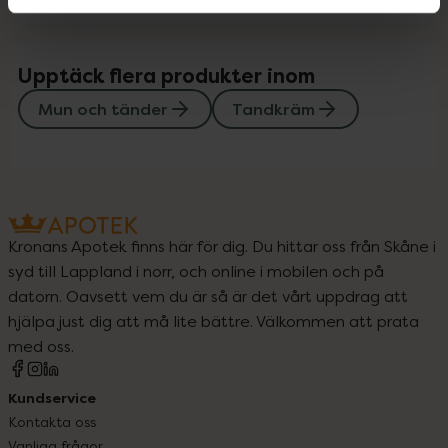
Upptäck flera produkter inom
Mun och tänder
Tandkräm
Kronans Apotek finns här för dig. Du hittar oss från Skåne i
syd till Lappland i norr, och online i mobilen och på
datorn. Oavsett vem du är så är det vårt uppdrag att
hjälpa just dig att må lite bättre. Välkommen att prata
med oss.
Kundservice
Kontakta oss
Vanliga frågor