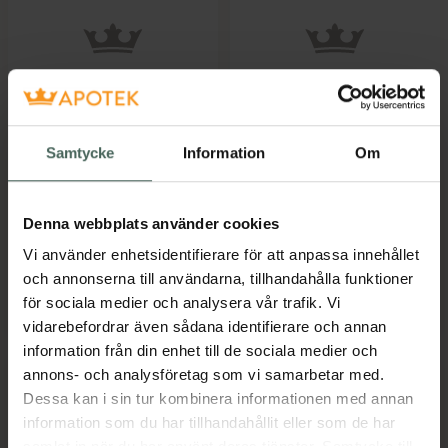
Sanify Pocket Spray
Sanify Pocket Spray
Lilla My
Muminpappa
Samtycke
Information
Om
Handdesinfektion 20
Handdesinfektion 20
ml
ml
Denna webbplats använder cookies
Pris online
Pris online
Vi använder enhetsidentifierare för att anpassa innehållet
34,90 kr
49 kr
och annonserna till användarna, tillhandahålla funktioner
Sanify Pocket Spray Lilla My, 34.9 kr.
Sanify Pock
för sociala medier och analysera vår trafik. Vi
Köp
Köp
vidarebefordrar även sådana identifierare och annan
information från din enhet till de sociala medier och
annons- och analysföretag som vi samarbetar med.
Dessa kan i sin tur kombinera informationen med annan
information som du har tillhandahållit eller som de har
samlat in när du har använt deras tjänster. Samtycke till