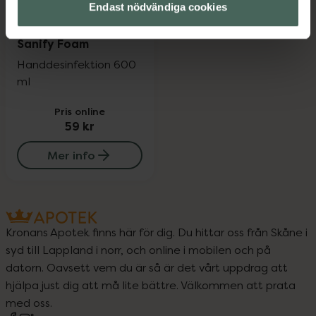
Endast nödvändiga cookies
1 av 5 i omdöme
Sanify Foam
Handdesinfektion 600
ml
Pris online
59 kr
Mer info
Kronans Apotek finns här för dig. Du hittar oss från Skåne i
syd till Lappland i norr, och online i mobilen och på
datorn. Oavsett vem du är så är det vårt uppdrag att
hjälpa just dig att må lite bättre. Välkommen att prata
med oss.