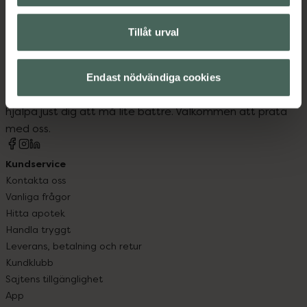
Tillåt urval
Kronans Apotek finns här för dig. Du hittar oss från Skåne i
syd till Lappland i norr, och online i mobilen och på
Endast nödvändiga cookies
datorn. Oavsett vem du är så är det vårt uppdrag att
hjälpa just dig att må lite bättre. Välkommen att prata
med oss.
Kundservice
Kontakta oss
Vanliga frågor
Hitta apotek
Handla tryggt
Leverans, betalning och retur
Kundklubb
Sajtens tillgänglighet
App