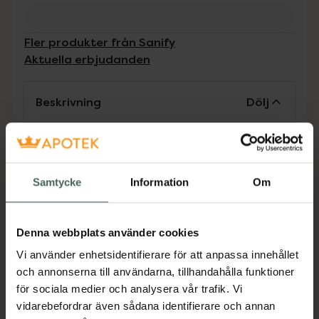
Fler produkter från Sanify
Aktuella erbjudanden
Beskrivning
Dölj
Alkoholfri antibakteriell formula som tar dör
på bakterier och minskar infektionsspridning.
Avdunstar ej. Skapar en miljö som hämmar
Samtycke
Information
Om
återväxt av mikroorganismer med effekt
både våt och torr. Lämplig för dagligt
användande för främjande av god
Denna webbplats använder cookies
handhygien. Torkar ej ut huden.
Vi använder enhetsidentifierare för att anpassa innehållet
Dermatologiskt testad. Dokumenterad effekt
och annonserna till användarna, tillhandahålla funktioner
mot Noro- och Coronavirus.
för sociala medier och analysera vår trafik. Vi
Jämförpris
0,43 kr
/
ml
vidarebefordrar även sådana identifierare och annan