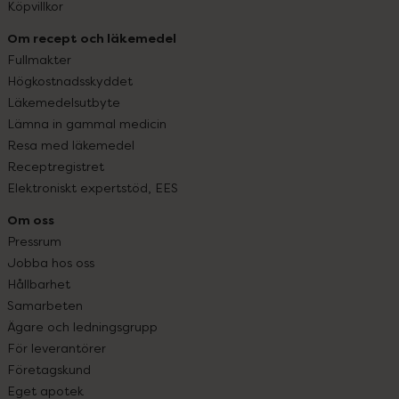
Köpvillkor
Om recept och läkemedel
Fullmakter
Högkostnadsskyddet
Läkemedelsutbyte
Lämna in gammal medicin
Resa med läkemedel
Receptregistret
Elektroniskt expertstöd, EES
Om oss
Pressrum
Jobba hos oss
Hållbarhet
Samarbeten
Ägare och ledningsgrupp
För leverantörer
Företagskund
Eget apotek