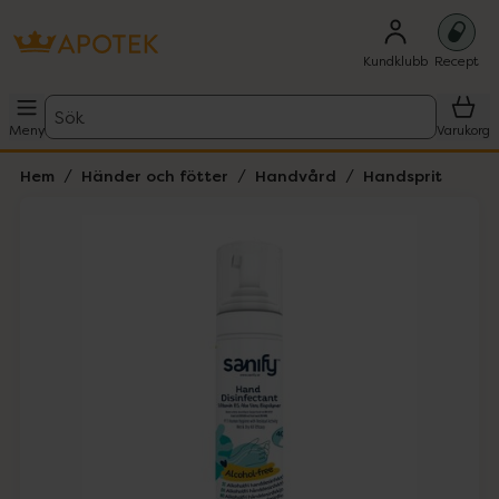
Kundklubb
Recept
Sök
Meny
Varukorg
Hem
Händer och fötter
Handvård
Handsprit
Hoppa över Lista
Lista: . Innehåller 1 objekt.