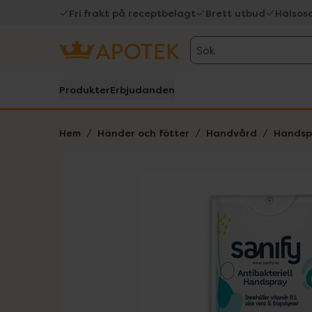
Fri frakt på receptbelagt
Brett utbud
Hälsos
Sök
Produkter
Erbjudanden
Hem
Händer och fötter
Handvård
Handsp
Hoppa över Lista
Lista: . Innehåller 1 objekt.