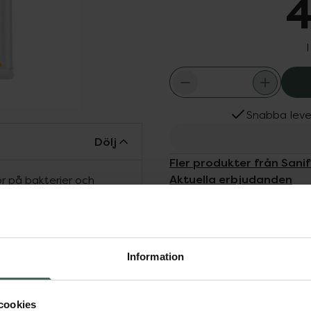
4
Snabba leve
Dölj
Fler produkter från Sanif
Aktuella erbjudanden
ör på bakterier och
Skapar en miljö som
 effekt både våt och
främjande av god
giskt testad.
Information
navirus.
cookies