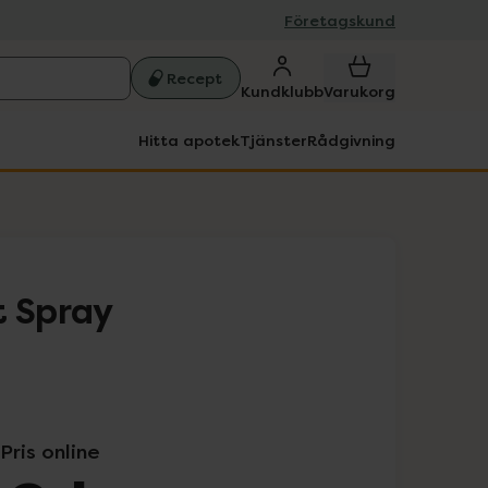
Företagskund
Recept
Kundklubb
Varukorg
Hitta apotek
Tjänster
Rådgivning
t Spray
Pris online