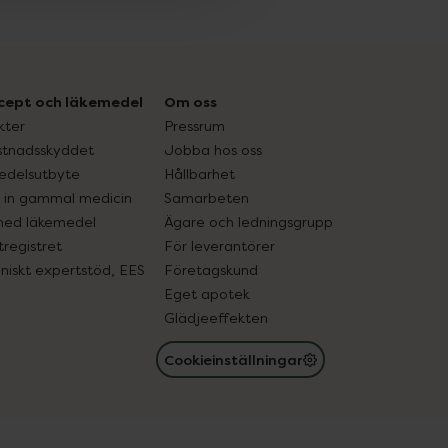
cept och läkemedel
Om oss
kter
Pressrum
tnadsskyddet
Jobba hos oss
edelsutbyte
Hållbarhet
in gammal medicin
Samarbeten
med läkemedel
Ägare och ledningsgrupp
registret
För leverantörer
oniskt expertstöd, EES
Företagskund
Eget apotek
Glädjeeffekten
Cookieinställningar