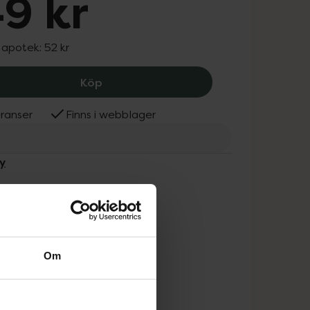
9 kr
I apotek:
52 kr
Sanify Pocket Spray, 49 kr.
Köp
ranser
Finns i webblager
y
Om