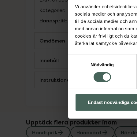
Vi använder enhetsidentifierar
Kategorier:
sociala medier och analysera 
Handsprit
Handvård
Händer och fötter
till de sociala medier och a
med annan information som du 
cookies är frivilligt och du k
Omdömen
återkallat samtycke påverkar 
Samtyckesval
Innehåll
Nödvändig
Instruktioner
Endast nödvändiga co
Upptäck flera produkter inom
Handsprit
Handvård
Händer