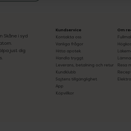
Kundservice
Om re
ån Skåne i syd
Kontakta oss
Fullma
atorn.
Vanliga frågor
Högkos
lpa just dig
Hitta apotek
Läkem
s.
Handla tryggt
Lämna 
Leverans, betalning och retur
Resa 
Kundklubb
Recept
Sajtens tillgänglighet
Elektr
App
Köpvillkor