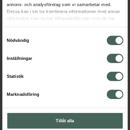
annons- och analysföretag som vi samarbetar med.
Dessa kan i sin tur kombinera informationen med annan
information som du har tillhandahållit eller som de har
samlat in när du har använt deras tjänster. Samtycke till
cookies är frivilligt och du kan när som helst ändra eller
Samtyckesval
återkalla ditt samtycke via webbplatsens
Nödvändig
cookieinställningar. Ett återkallat samtycke påverkar inte
lagligheten av behandling som skett innan återkallelsen.
Inställningar
Statistik
Marknadsföring
Tillåt alla