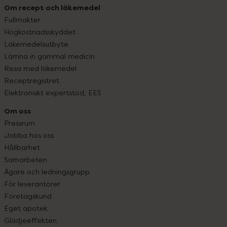
Om recept och läkemedel
Fullmakter
Högkostnadsskyddet
Läkemedelsutbyte
Lämna in gammal medicin
Resa med läkemedel
Receptregistret
Elektroniskt expertstöd, EES
Om oss
Pressrum
Jobba hos oss
Hållbarhet
Samarbeten
Ägare och ledningsgrupp
För leverantörer
Företagskund
Eget apotek
Glädjeeffekten