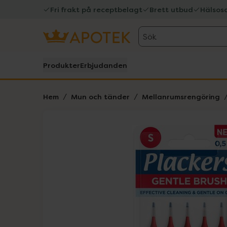
Fri frakt på receptbelagt
Brett utbud
Hälsos
Sök
Produkter
Erbjudanden
Hem
Mun och tänder
Mellanrumsrengöring
Hoppa över Lista
Lista: . Innehåller 1 objekt.