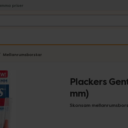
amma priser
Mellanrumsborstar
Plackers Gent
mm)
Skonsam mellanrumsbors