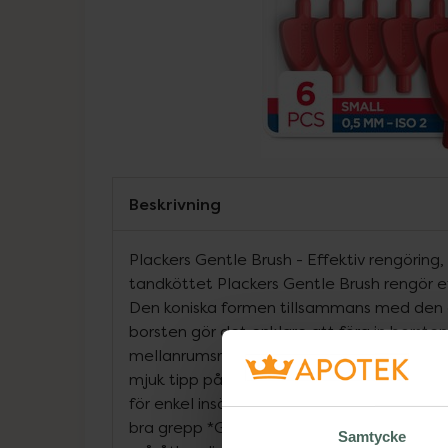
Beskrivning
Plackers Gentle Brush - Effektiv rengörin
tandköttet Plackers Gentle Brush rengör e
Den koniska formen tillsammans med den 
borsten gör det enklare att föra in borst
mellanrumsrengöringen blir mer skonsam m
mjuk tipp på borsten hjälper till att skyd
för enkel insättning mellan tänderna *Er
bra grepp *Ger en effektiv rengöring av a
Samtycke