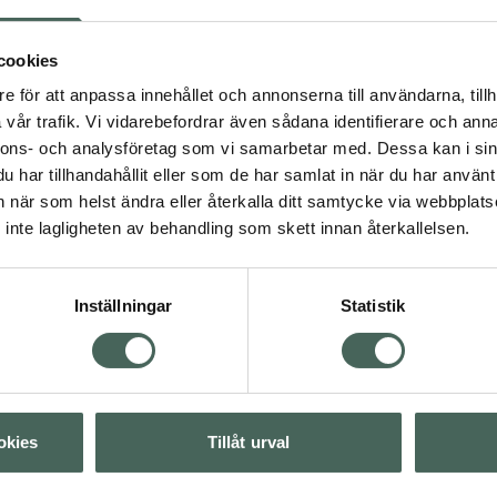
orlekar XXS (0,4 mm) upp
r internationell standard
ta enkelt och effektivt
cookies
ntle Brush. Tandläkare
e för att anpassa innehållet och annonserna till användarna, tillh
änderna.
vår trafik. Vi vidarebefordrar även sådana identifierare och anna
nnons- och analysföretag som vi samarbetar med. Dessa kan i sin
har tillhandahållit eller som de har samlat in när du har använt 
an när som helst ändra eller återkalla ditt samtycke via webbplats
inte lagligheten av behandling som skett innan återkallelsen.
ng
Mun och tänder
Inställningar
Statistik
Visa
Visa
okies
Tillåt urval