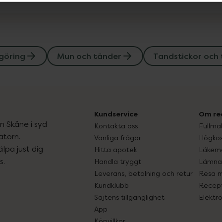
göring
Mun och tänder
Tandstickor och
Kundservice
Om re
ån Skåne i syd
Kontakta oss
Fullma
atorn.
Vanliga frågor
Högkos
lpa just dig
Hitta apotek
Läkem
s.
Handla tryggt
Lämna 
Leverans, betalning och retur
Resa 
Kundklubb
Recept
Sajtens tillgänglighet
Elektr
App
Köpvillkor