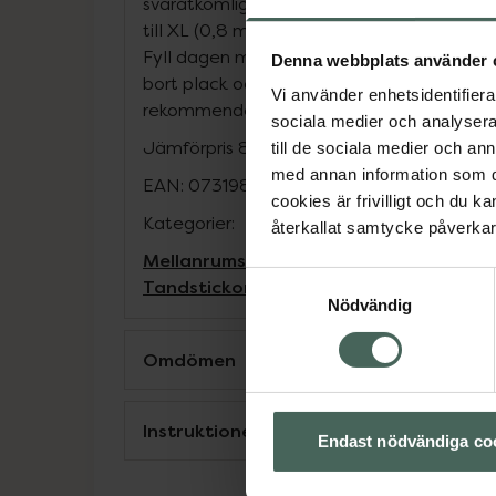
svåråtkomliga områden *Finns i 6 olika st
till XL (0,8 mm) *Storlekar och färger följe
Fyll dagen med skratt och stora leenden - 
Denna webbplats använder 
bort plack och matrester med Plackers Ge
Vi använder enhetsidentifierar
rekommenderar daglig rengöring mellan t
sociala medier och analysera 
Jämförpris
8,67 kr
/
st
till de sociala medier och a
med annan information som du 
EAN:
07319861023275
cookies är frivilligt och du k
Kategorier:
återkallat samtycke påverkar 
Mellanrumsborstar
Mellanrumsrengöri
Samtyckesval
Tandstickor och tandpetare
Nödvändig
Omdömen
Instruktioner
Endast nödvändiga co