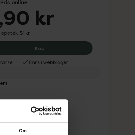
Pris online
,90 kr
I apotek:
51 kr
Plackers Gentle Brush Röd S (0,5 mm),
Köp
ranser
Finns i webblager
kers
Om