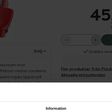
45
Dölj
Snabba leve
g, skonsam mot
Fler produkter från Plac
ffektivt mellan tänderna.
Aktuella erbjudanden
extra mjuka tippen på
en mellan tänderna och
ot tandköttet. *Extra
da tandköttet *Konisk form
gonomisk handtag som ger
lla tandmellanrum, även
Information