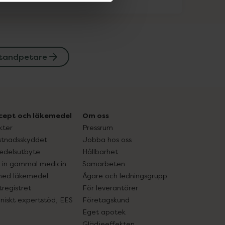
 tandpetare
cept och läkemedel
Om oss
kter
Pressrum
tnadsskyddet
Jobba hos oss
edelsutbyte
Hållbarhet
in gammal medicin
Samarbeten
med läkemedel
Ägare och ledningsgrupp
registret
För leverantörer
oniskt expertstöd, EES
Företagskund
Eget apotek
Glädjeeffekten