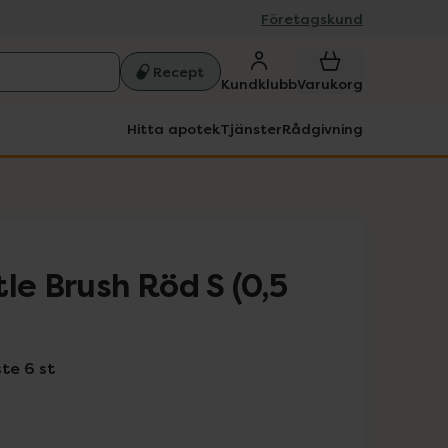
Företagskund
Recept
Kundklubb
Varukorg
Hitta apotek
Tjänster
Rådgivning
le Brush Röd S (0,5
te 6 st