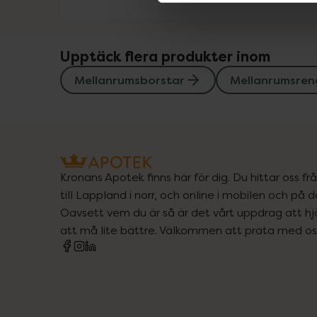
Upptäck flera produkter inom
Mellanrumsborstar
Mellanrumsren
Kronans Apotek finns här för dig. Du hittar oss fr
till Lappland i norr, och online i mobilen och på d
Oavsett vem du är så är det vårt uppdrag att hjä
att må lite bättre. Välkommen att prata med os