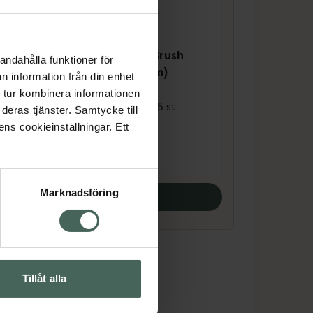
4 av 5 i omdöme
sh
Plackers Gentle Brush
andahålla funktioner för
Rosa XXS (0,4 mm)
n information från din enhet
Skonsam
 tur kombinera informationen
mellanrumsborste 6 st
deras tjänster. Samtycke till
ens cookieinställningar. Ett
Pris online
45,90 kr
Marknadsföring
Köp båda
Tillåt alla