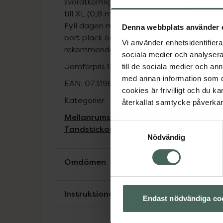
svåråtkomliga områden *Finns i 6 olika st
till XL (0,8 mm) *Storlekar och färger följe
Fyll dagen med skratt och stora leenden - 
Denna webbplats använder 
bort plack och matrester med Plackers Ge
Vi använder enhetsidentifierar
rekommenderar daglig rengöring mellan t
sociala medier och analysera 
Jämförpris
8,67 kr
/
st
till de sociala medier och a
med annan information som du 
EAN:
07319861023305
cookies är frivilligt och du k
Kategorier:
återkallat samtycke påverkar 
Mellanrumsborstar
Mellanrumsrengöri
Samtyckesval
Tandstickor och tandpetare
Nödvändig
Omdömen
Instruktioner
Endast nödvändiga co