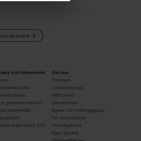
 tandpetare
cept och läkemedel
Om oss
kter
Pressrum
tnadsskyddet
Jobba hos oss
edelsutbyte
Hållbarhet
in gammal medicin
Samarbeten
med läkemedel
Ägare och ledningsgrupp
registret
För leverantörer
oniskt expertstöd, EES
Företagskund
Eget apotek
Glädjeeffekten