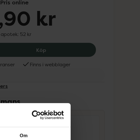
Pris online
,90 kr
I apotek:
52 kr
Plackers Gentle Brush Grön XL (0,8 mm
Köp
ranser
Finns i webblager
kers
ammans
Om