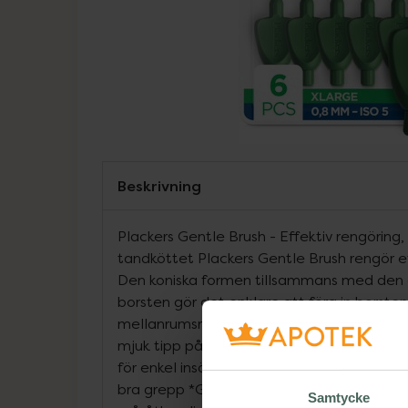
Beskrivning
Plackers Gentle Brush - Effektiv rengörin
tandköttet Plackers Gentle Brush rengör e
Den koniska formen tillsammans med den 
borsten gör det enklare att föra in borst
mellanrumsrengöringen blir mer skonsam m
mjuk tipp på borsten hjälper till att skyd
för enkel insättning mellan tänderna *Er
bra grepp *Ger en effektiv rengöring av a
Samtycke