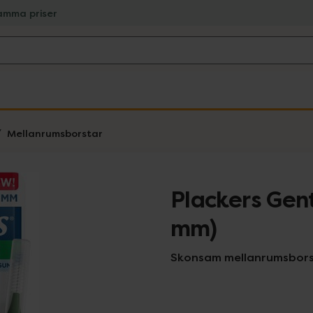
amma priser
Mellanrumsborstar
Plackers Gent
mm)
Skonsam mellanrumsbors