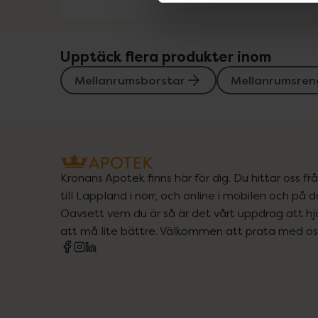
Upptäck flera produkter inom
Mellanrumsborstar
Mellanrumsren
Kronans Apotek finns här för dig. Du hittar oss fr
till Lappland i norr, och online i mobilen och på d
Oavsett vem du är så är det vårt uppdrag att hjä
att må lite bättre. Välkommen att prata med os