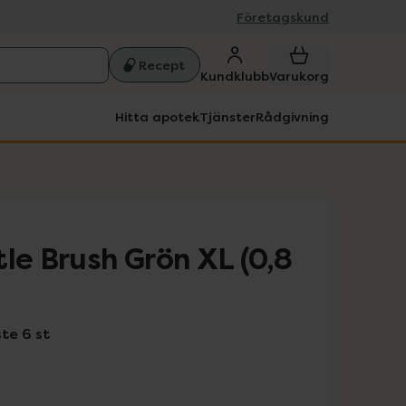
Företagskund
Recept
Kundklubb
Varukorg
Hitta apotek
Tjänster
Rådgivning
le Brush Grön XL (0,8
te 6 st