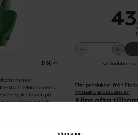
43
Dölj
Snabba leve
g, skonsam mot
Fler produkter från Plac
ffektivt mellan tänderna.
Aktuella erbjudanden
extra mjuka tippen på
Köps ofta tills
en mellan tänderna och
ot tandköttet. *Extra
da tandköttet *Konisk form
gonomisk handtag som ger
lla tandmellanrum, även
Information