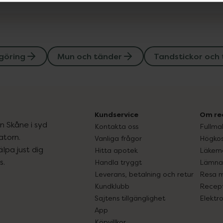
göring
Mun och tänder
Tandstickor och
Kundservice
Om re
ån Skåne i syd
Kontakta oss
Fullma
atorn.
Vanliga frågor
Högkos
lpa just dig
Hitta apotek
Läkem
s.
Handla tryggt
Lämna 
Leverans, betalning och retur
Resa 
Kundklubb
Recept
Sajtens tillgänglighet
Elektr
App
Köpvillkor