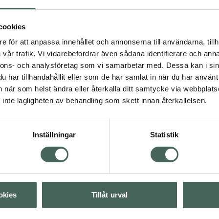
orlekar XXS (0,4 mm) upp
r internationell standard
ta enkelt och effektivt
cookies
5 av 5 i omdöme
ntle Brush. Tandläkare
Plackers Gentle Bru
e för att anpassa innehållet och annonserna till användarna, tillh
änderna.
Grön XL (0,8 mm)
vår trafik. Vi vidarebefordrar även sådana identifierare och anna
Skonsam
nnons- och analysföretag som vi samarbetar med. Dessa kan i sin
mellanrumsborste 6 st
har tillhandahållit eller som de har samlat in när du har använt 
an när som helst ändra eller återkalla ditt samtycke via webbplats
Pris online
inte lagligheten av behandling som skett innan återkallelsen.
43,90 kr
ng
Mun och tänder
Köp båda för
:
Inställningar
Statistik
89,80 kr
Visa
Visa
okies
Tillåt urval