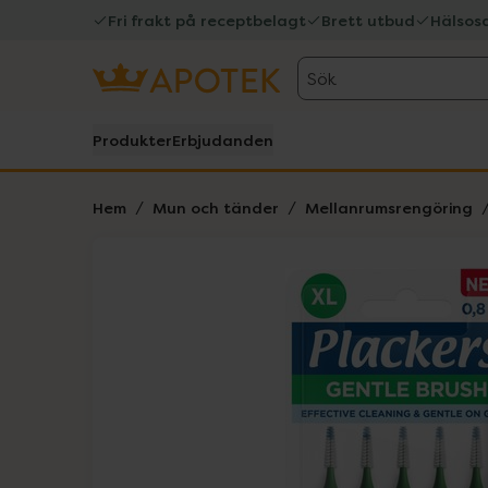
Fri frakt på receptbelagt
Brett utbud
Hälsos
Sök
Produkter
Erbjudanden
Hem
Mun och tänder
Mellanrumsrengöring
Hoppa över Lista
Lista: . Innehåller 1 objekt.