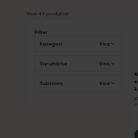
Visar 43 produkter
Filter
Kategori
Visa
Varumärke
Visa
N
e
Substans
Visa
k
j
L