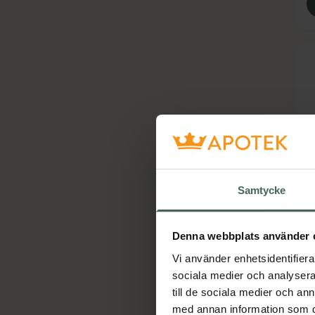
5
N
Samtycke
k
b
L
Denna webbplats använder 
Vi använder enhetsidentifierar
sociala medier och analysera 
till de sociala medier och a
med annan information som du 