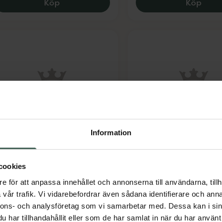
Nutridrink Jucy energirikt kosttillägg, klar
Nutri
Köp
Köp
Nutridrink Plantbas
 av 5 i omdöme
utridrink energirikt,
drickfärdig näringsd
Information
omplett kosttillägg
moccasmak, 4 x 200 mil
anan, 4 x 200 milliliter
Livsmedel
ivsmedel
cookies
e för att anpassa innehållet och annonserna till användarna, tillh
Pris online
Pris online
vår trafik. Vi vidarebefordrar även sådana identifierare och anna
92 kr
132 kr
nnons- och analysföretag som vi samarbetar med. Dessa kan i sin
har tillhandahållit eller som de har samlat in när du har använt 