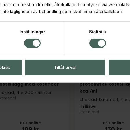
Nutridrink energirikt, komplett kosttilläg
Nutri
Köp
Köp
an när som helst ändra eller återkalla ditt samtycke via webbplats
inte lagligheten av behandling som skett innan återkallelsen.
Inställningar
Statistik
okies
Tillåt urval
utridrink Multi Fibre
Nutridrink Protein 2
nergirikt, komplett
extra energi och
osttillägg med kostfiber
proteinrikt kosttillä
kcal/ml
hoklad, 4 x 200 milliliter
ivsmedel
choklad-karamell, 4 x
milliliter
Livsmedel
Pris online
Pris online
109 kr
130 kr