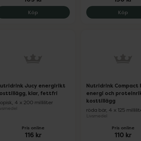
Nutridrink Multi Fibre energirikt, komple
Nutri
Köp
Köp
utridrink Jucy energirikt
Nutridrink Compact 
osttillägg, klar, fettfri
energi och proteinri
kosttillägg
ropisk, 4 x 200 milliliter
ivsmedel
röda bär, 4 x 125 millilit
Livsmedel
Pris online
Pris online
116 kr
110 kr