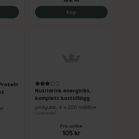
tt kosttillägg med kostfiber, 109 kr.
drink Protein 2.0 extra energi och proteinrikt kosttillägg
Nutridrink Protein energi 
Köp
Protein
3 av 5 i omdöme
Nutridrink energirikt,
kt
komplett kosttillägg
jordgubb, 4 x 200 milliliter
er
Livsmedel
Pris online
105 kr