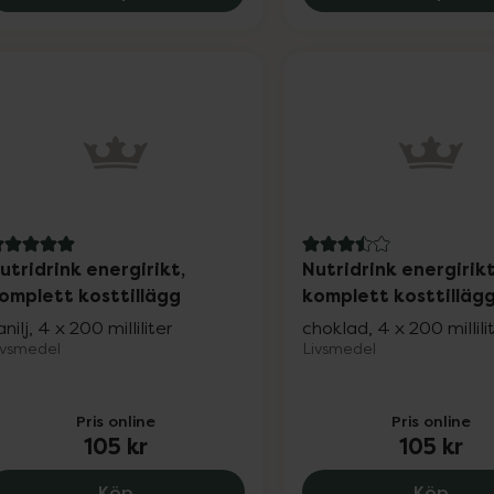
 av 5 i omdöme
3.5 av 5 i omdöme
utridrink energirikt,
Nutridrink energirikt
omplett kosttillägg
komplett kosttilläg
anilj, 4 x 200 milliliter
choklad, 4 x 200 millili
ivsmedel
Livsmedel
Pris online
Pris online
105 kr
105 kr
Nutridrink energirikt, komplett kosttilläg
Nutri
Köp
Köp