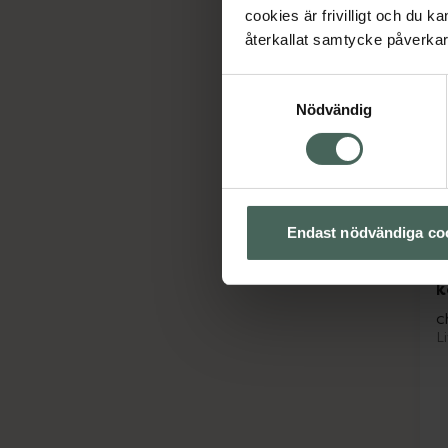
cookies är frivilligt och du k
återkallat samtycke påverkar 
Samtyckesval
Nödvändig
Endast nödvändiga co
N
e
k
c
L