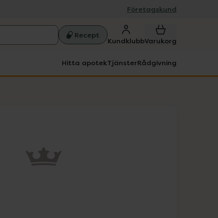
Företagskund
Recept
Kundklubb
Varukorg
Hitta apotek
Tjänster
Rådgivning