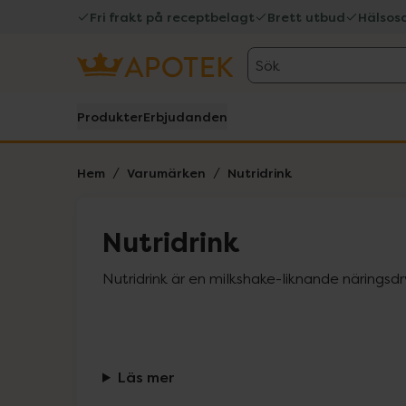
Fri frakt på receptbelagt
Brett utbud
Hälsos
Sök
Produkter
Erbjudanden
Hem
Varumärken
Nutridrink
Nutridrink
Nutridrink är en milkshake-liknande näringsdr
Läs mer