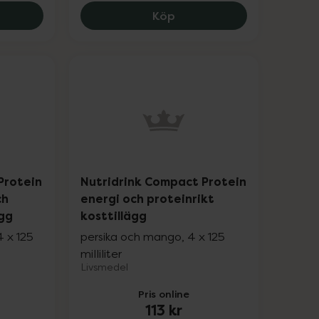
, fettfri, 116 kr.
drink Compact Protein energi och proteinrikt kosttillägg
Nutridrink energirikt, kom
Köp
Protein
Nutridrink Compact Protein
ch
energi och proteinrikt
ägg
kosttillägg
 x 125
persika och mango, 4 x 125
milliliter
Livsmedel
Pris online
113 kr