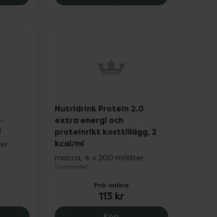
Nutridrink Protein 2.0
,
extra energi och
g
proteinrikt kosttillägg, 2
kcal/ml
ter
mocca, 4 x 200 milliliter
Livsmedel
Pris online
113 kr
g, 105 kr.
drink energirikt, komplett kosttillägg, 105 kr.
Nutridrink Protein 2.0 ext
Köp