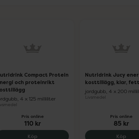
utridrink Compact Protein
Nutridrink Jucy ener
nergi och proteinrikt
kosttillägg, klar, fett
osttillägg
jordgubb, 4 x 200 millil
Livsmedel
ordgubb, 4 x 125 milliliter
ivsmedel
Pris online
Pris online
110 kr
85 kr
Nutridrink Compact Protein energi och pro
Nutri
Köp
Köp