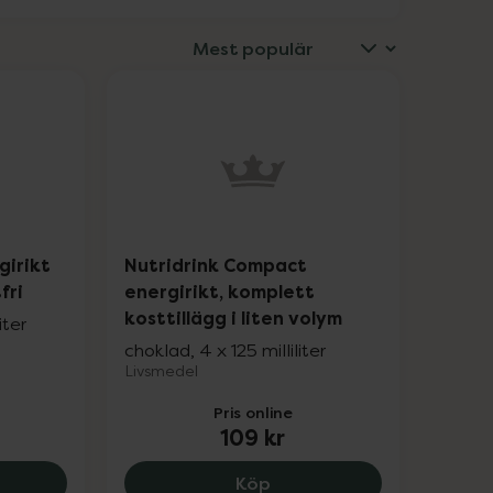
girikt
Nutridrink Compact
fri
energirikt, komplett
kosttillägg i liten volym
iter
choklad, 4 x 125 milliliter
Livsmedel
Pris online
109 kr
teinrikt kosttillägg, 110 kr.
drink Jucy energirikt kosttillägg, klar, fettfri, 85 kr.
Nutridrink Compact energi
Köp