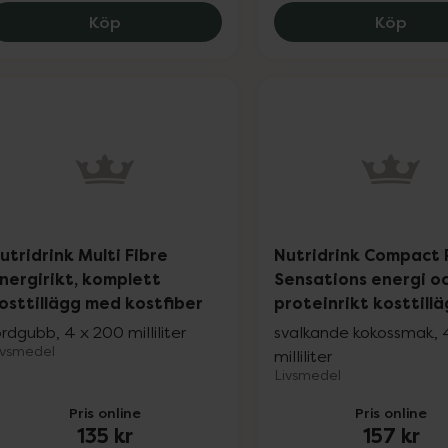
Nutridrink Jucy energirikt kosttillägg, klar
Nutri
Köp
Köp
utridrink Multi Fibre
Nutridrink Compact 
nergirikt, komplett
Sensations energi o
osttillägg med kostfiber
proteinrikt kosttill
ordgubb, 4 x 200 milliliter
svalkande kokossmak, 4
ivsmedel
milliliter
Livsmedel
Pris online
Pris online
135 kr
157 kr