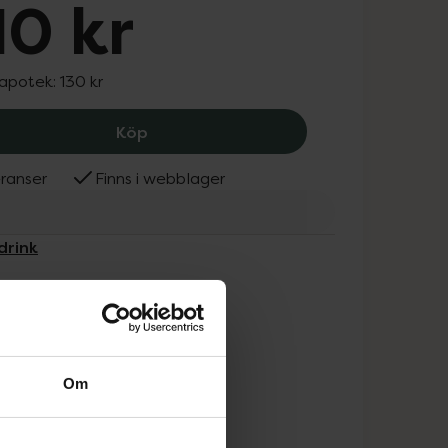
10 kr
 apotek:
130 kr
Nutridrink Compact Protein energi och
Köp
ranser
Finns i webblager
drink
Om