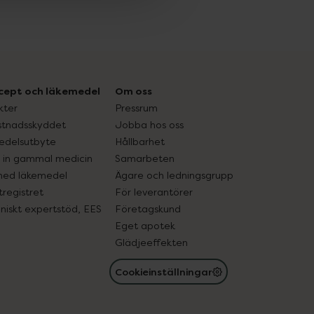
cept och läkemedel
Om oss
kter
Pressrum
tnadsskyddet
Jobba hos oss
edelsutbyte
Hållbarhet
in gammal medicin
Samarbeten
med läkemedel
Ägare och ledningsgrupp
registret
För leverantörer
oniskt expertstöd, EES
Företagskund
Eget apotek
Glädjeeffekten
Cookieinställningar