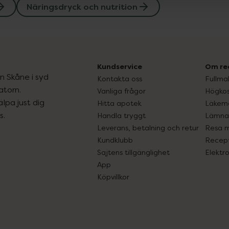
Näringsdryck och nutrition
Kundservice
Om re
ån Skåne i syd
Kontakta oss
Fullma
atorn.
Vanliga frågor
Högkos
lpa just dig
Hitta apotek
Läkem
s.
Handla tryggt
Lämna 
Leverans, betalning och retur
Resa 
Kundklubb
Recept
Sajtens tillgänglighet
Elektr
App
Köpvillkor