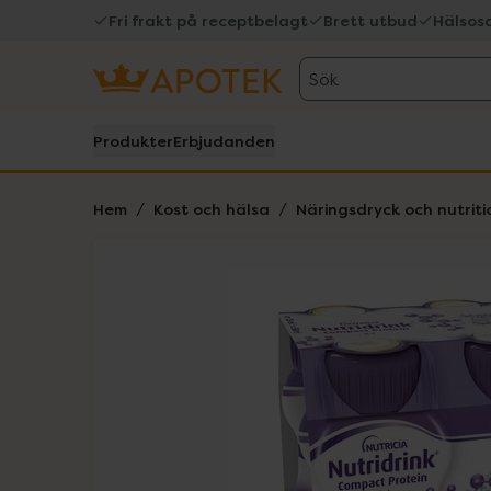
Fri frakt på receptbelagt
Brett utbud
Hälsos
Sök
Produkter
Erbjudanden
Hem
Kost och hälsa
Näringsdryck och nutriti
Hoppa över Lista
Lista: . Innehåller 2 objekt.