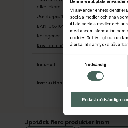
Denna webbplats använder 
eller läkare. Ej lämplig för barn under 3 år.
Vi använder enhetsidentifierar
Jämförpris
139 kr
/
st
sociala medier och analysera 
till de sociala medier och a
EAN:
08716900554063
med annan information som du 
Kategorier:
cookies är frivilligt och du k
återkallat samtycke påverkar 
Kost och hälsa
Måltidsersättning
Näring
Samtyckesval
Innehåll
Nödvändig
Instruktioner
Endast nödvändiga co
Upptäck flera produkter inom