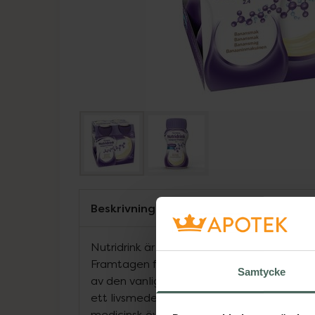
Beskrivning
Nutridrink är en näringsmässigt komplett oc
Framtagen för den som har svårigheter att f
Samtycke
av den vanliga maten för tillgodose sitt nä
ett livsmedel för speciella medicinska ä
medicinsk övervakning. Intag bör ske enligt 