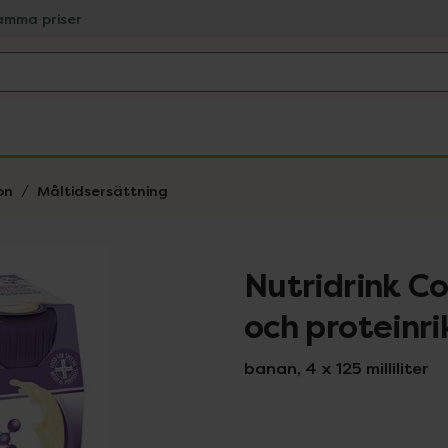
amma priser
on
Måltidsersättning
Nutridrink C
och proteinri
banan, 4 x 125 milliliter