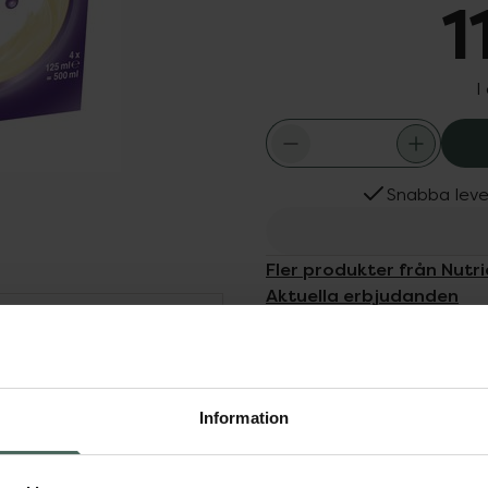
1
I
Snabba leve
Fler produkter från Nutri
Aktuella erbjudanden
Dölj
h energirik näringsdryck.
å i sig tillräcklig mängd
Information
ringsbehov. Nutridrink är
ndamål och används under
ordination från dietist