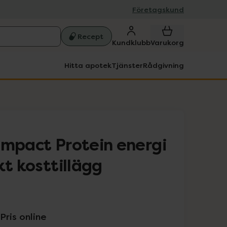
Företagskund
Recept
Kundklubb
Varukorg
Hitta apotek
Tjänster
Rådgivning
ompact Protein energi
kt kosttillägg
Pris online