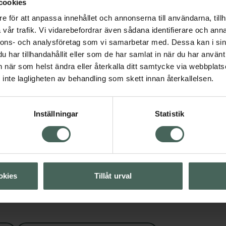
cookies
e för att anpassa innehållet och annonserna till användarna, tillh
vår trafik. Vi vidarebefordrar även sådana identifierare och anna
nnons- och analysföretag som vi samarbetar med. Dessa kan i sin
har tillhandahållit eller som de har samlat in när du har använt 
an när som helst ändra eller återkalla ditt samtycke via webbplats
inte lagligheten av behandling som skett innan återkallelsen.
sdryck och nutrition
Visa
Inställningar
Statistik
Visa
okies
Tillåt urval