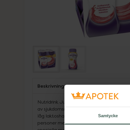
Beskrivning
Nutridrink Jucy är ett energirikt, klart kos
av sjukdomsrelaterad malnutrition. Närings
låg laktoshalt samt är fettfri. Nutridrink Ju
Samtycke
personer med galaktosemi. Nutridrink Jucy
speciella medicinska ändamål och ska an