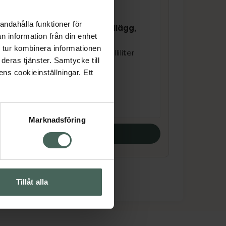
Nutridrink Jucy
andahålla funktioner för
gg,
energirikt kosttillägg,
n information från din enhet
klar, fettfri
 tur kombinera informationen
iter
apelsin, 4 x 200 milliliter
deras tjänster. Samtycke till
Livsmedel
ens cookieinställningar. Ett
Pris online
89 kr
Marknadsföring
Köp båda
Tillåt alla