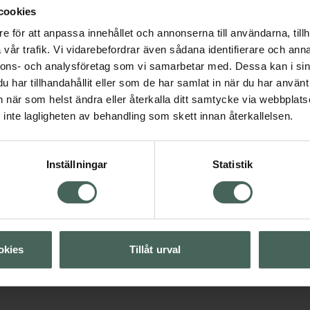
cookies
barn mellan 3-6 år. Ej
Nutridrink Jucy
e för att anpassa innehållet och annonserna till användarna, tillh
energirikt kosttillä
vår trafik. Vi vidarebefordrar även sådana identifierare och anna
klar, fettfri
nnons- och analysföretag som vi samarbetar med. Dessa kan i sin
jordgubb, 4 x 200 millil
har tillhandahållit eller som de har samlat in när du har använt 
Livsmedel
an när som helst ändra eller återkalla ditt samtycke via webbplats
inte lagligheten av behandling som skett innan återkallelsen.
Pris online
sdryck och nutrition
85 kr
Inställningar
Statistik
Köp båda för
:
Visa
174 kr
Visa
okies
Tillåt urval