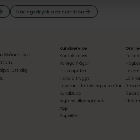
Näringsdryck och nutrition
Kundservice
Om re
ån Skåne i syd
Kontakta oss
Fullma
atorn.
Vanliga frågor
Högkos
lpa just dig
Hitta apotek
Läkem
s.
Handla tryggt
Lämna 
Leverans, betalning och retur
Resa 
Kundklubb
Recept
Sajtens tillgänglighet
Elektr
App
Köpvillkor