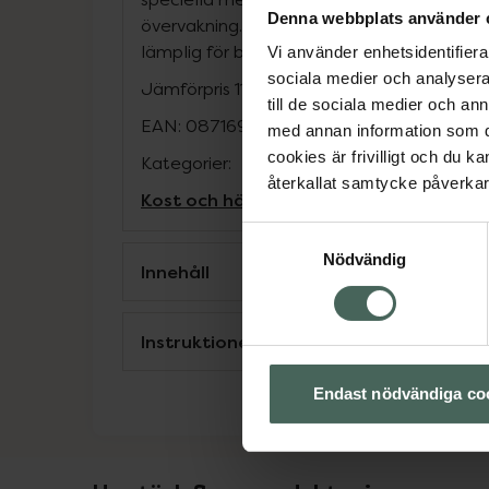
Denna webbplats använder 
övervakning. Används med försiktighet till 
lämplig för barn under 3 år.
Vi använder enhetsidentifierar
sociala medier och analysera 
Jämförpris
115 kr
/
st
till de sociala medier och a
EAN:
08716900579097
med annan information som du 
cookies är frivilligt och du k
Kategorier:
återkallat samtycke påverkar 
Kost och hälsa
Måltidsersättning
Näring
Samtyckesval
Nödvändig
Innehåll
Instruktioner
Endast nödvändiga co