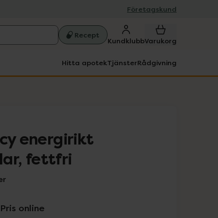
Företagskund
Recept
Kundklubb
Varukorg
Hitta apotek
Tjänster
Rådgivning
cy energirikt
ar, fettfri
er
Pris online