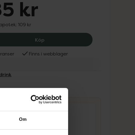
5 kr
 apotek:
109 kr
Nutridrink Jucy energirikt kosttillägg, 
Köp
ranser
Finns i webblager
drink
ammans
Om