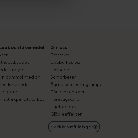
cept och läkemedel
Om oss
kter
Pressrum
tnadsskyddet
Jobba hos oss
edelsutbyte
Hållbarhet
in gammal medicin
Samarbeten
med läkemedel
Ägare och ledningsgrupp
registret
För leverantörer
oniskt expertstöd, EES
Företagskund
Eget apotek
Glädjeeffekten
Cookieinställningar