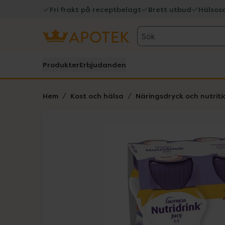
Fri frakt på receptbelagt
Brett utbud
Hälsos
Sök
Produkter
Erbjudanden
Hem
Kost och hälsa
Näringsdryck och nutriti
Hoppa över Lista
Lista: . Innehåller 2 objekt.