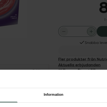
8
I
Snabba leve
Fler produkter från Nutri
Aktuella erbjudanden
Köps ofta tills
Dölj
ttillägg för kostbehandling
drycken är glutenfri, har
Information
cy är ej lämplig för
 är ett livsmedel för
vändas under medicinsk