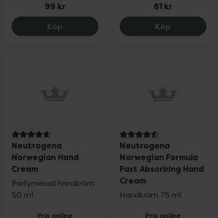
99 kr
61 kr
Neutrogena Norwegian Formula Visibly 
Neutrogena 
Köp
Köp
4.7 av 5 i omdöme
4.6 av 5 i omdöme
Neutrogena
Neutrogena
Norwegian Hand
Norwegian Formula
Cream
Fast Absorbing Hand
Cream
Parfymerad handkräm
50 ml
Handkräm 75 ml
Pris online
Pris online