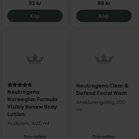
92 kr
89 kr
Neutrogena Norwegian Intense Repair C
Neutrogena 
Köp
Köp
Neutrogena Clear &
4.7 av 5 i omdöme
Neutrogena
Defend Facial Wash
Norwegian Formula
Ansiktsrengöring 200
Visibly Renew Body
ml
Lotion
Hudkräm, 400 ml
Pris online
Pris online