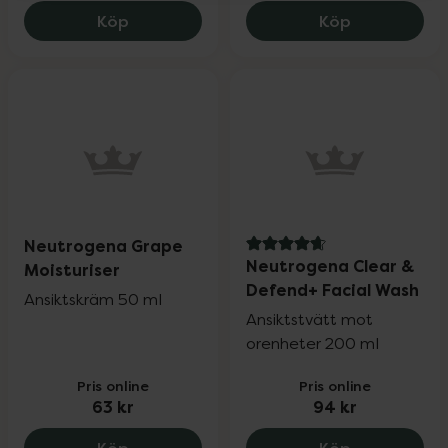
Neutrogena Clear & Radiant Face Wash,
Neutrogena R
Köp
Köp
Neutrogena Grape
4.7 av 5 i omdöme
Neutrogena Clear &
Moisturiser
Defend+ Facial Wash
Ansiktskräm 50 ml
Ansiktstvätt mot
orenheter 200 ml
Pris online
Pris online
63 kr
94 kr
Neutrogena Grape Moisturiser, 63 kr.
Neutrogena 
Köp
Köp