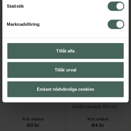
84 kr
75 kr
Statistik
Neutrogena Clear & Soothe Moisuriser, 
Neutrogena 
Köp
Köp
Marknadsföring
Tillåt alla
Tillåt urval
Neutrogena Clear &
4.5 av 5 i omdöme
Neutrogena
Radiant Face Wash
Endast nödvändiga cookies
Refreshingly Clear
Ansiktsrengöring 200
Exfoliator
ml
Ansiktsskrubb 150 ml
Pris online
Pris online
60 kr
64 kr