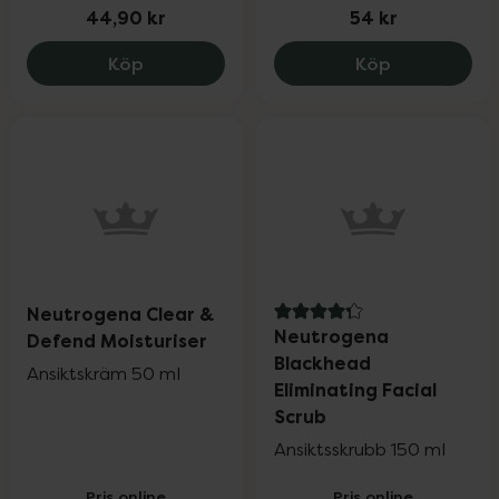
44,90 kr
54 kr
Neutrogena Norwegian Hand Cream, 44
Neutrogena 
Köp
Köp
Neutrogena Clear &
4.3 av 5 i omdöme
Neutrogena
Defend Moisturiser
Blackhead
Ansiktskräm 50 ml
Eliminating Facial
Scrub
Ansiktsskrubb 150 ml
Pris online
Pris online