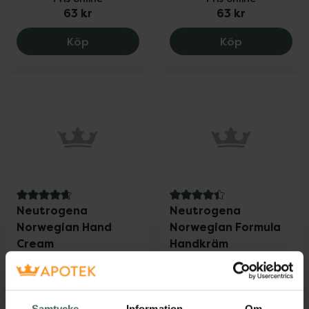
63 kr
63 kr
Neutrogena Clear & Defend Moisturiser,
Neutrogena 
Köp
Köp
4.7 av 5 i omdöme
4.4 av 5 i omdöme
Neutrogena
Neutrogena
Norwegian Hand
Norwegian Formula
Cream
Handkräm
Oparfymerad
Milt Parfymerad
handkräm 50 ml
Handkräm 75 Ml
Samtycke
Information
Om