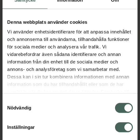
Pris online
Pris online
44,90 kr
59 kr
Neutrogena Norwegian Hand Cream, 44
Neutrogena
Köp
Köp
Denna webbplats använder cookies
Vi använder enhetsidentifierare för att anpassa innehållet
och annonserna till användarna, tillhandahålla funktioner
för sociala medier och analysera vår trafik. Vi
vidarebefordrar även sådana identifierare och annan
information från din enhet till de sociala medier och
annons- och analysföretag som vi samarbetar med.
Dessa kan i sin tur kombinera informationen med annan
information som du har tillhandahållit eller som de har
samlat in när du har använt deras tjänster. Samtycke till
4.4 av 5 i omdöme
4.7 av 5 i omdöme
Neutrogena Clear &
Neutrogena Clear &
cookies är frivilligt och du kan när som helst ändra eller
Samtyckesval
Soothe Moisuriser
Soothe Mousse
återkalla ditt samtycke via webbplatsens
Nödvändig
Cleanser
Hudkräm, 75 ml
cookieinställningar. Ett återkallat samtycke påverkar inte
Ansiktrengöring, 150 ml
lagligheten av behandling som skett innan återkallelsen.
Inställningar
Pris online
Pris online