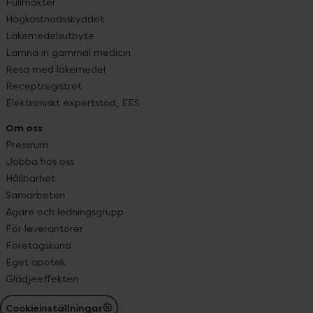
Fullmakter
Högkostnadsskyddet
Läkemedelsutbyte
Lämna in gammal medicin
Resa med läkemedel
Receptregistret
Elektroniskt expertstöd, EES
Om oss
Pressrum
Jobba hos oss
Hållbarhet
Samarbeten
Ägare och ledningsgrupp
För leverantörer
Företagskund
Eget apotek
Glädjeeffekten
Cookieinställningar