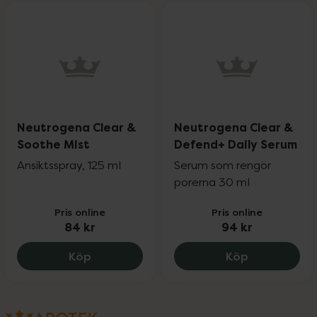
Neutrogena Clear &
Neutrogena Clear &
Soothe Mist
Defend+ Daily Serum
Ansiktsspray, 125 ml
Serum som rengör
porerna 30 ml
Pris online
Pris online
84 kr
94 kr
Neutrogena Clear & Soothe Mist, 84 kr
Neutrogena 
Köp
Köp