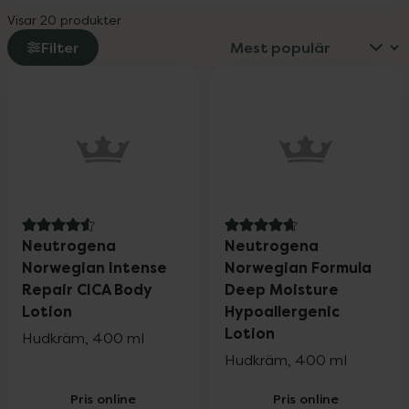
Visar 20 produkter
Filter
4.6 av 5 i omdöme
4.7 av 5 i omdöme
Neutrogena
Neutrogena
Norwegian Intense
Norwegian Formula
Repair CICA Body
Deep Moisture
Lotion
Hypoallergenic
Lotion
Hudkräm, 400 ml
Hudkräm, 400 ml
Pris online
Pris online