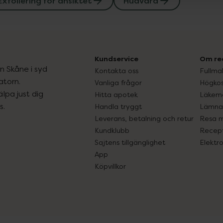
Exfoliering för ansiktet
Hudvård
Kundservice
Om re
ån Skåne i syd
Kontakta oss
Fullma
atorn.
Vanliga frågor
Högkos
lpa just dig
Hitta apotek
Läkem
s.
Handla tryggt
Lämna 
Leverans, betalning och retur
Resa 
Kundklubb
Recept
Sajtens tillgänglighet
Elektr
App
Köpvillkor