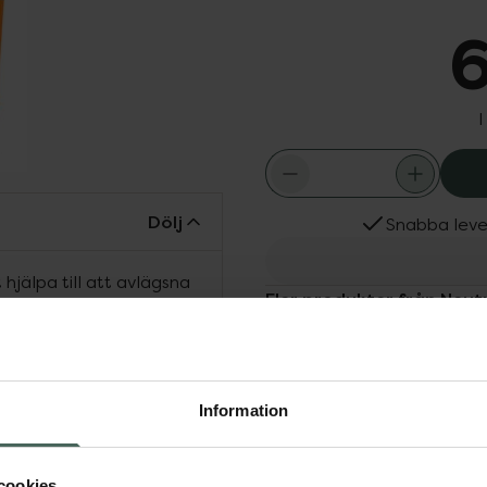
6
I
Dölj
Snabba leve
hjälpa till att avlägsna
Fler produkter från Neu
ya. Med naturligt
Aktuella erbjudanden
n rengör huden och
Köps ofta tills
Information
cookies