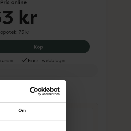
Pris online
3 kr
 apotek:
75 kr
Neutrogena Blackhead Eliminating Fac
Köp
ranser
Finns i webblager
trogena
ammans
Om