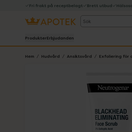
Fri frakt på receptbelagt
Brett utbud
Hälsos
Sök
Produkter
Erbjudanden
Hem
Hudvård
Ansiktsvård
Exfoliering för 
Hoppa över Lista
Lista: . Innehåller 1 objekt.