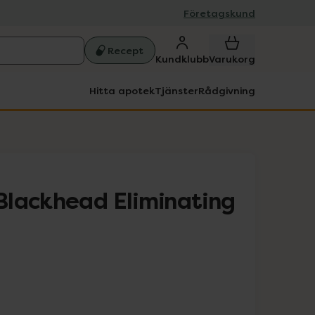
Företagskund
Recept
Kundklubb
Varukorg
Hitta apotek
Tjänster
Rådgivning
lackhead Eliminating