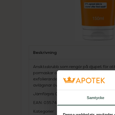
Beskrivning
Ansiktsskrubb som rengör på djupet för att 
pormaskar och förebygga uppkomsten av n
exfolierande korn från cellulosa. Formula
avlägsnar överflödig olja och orenheter.
Jämförpris
0,50 kr
/
ml
Samtycke
EAN:
03574661498478
Kategorier:
Denna webbplats använder 