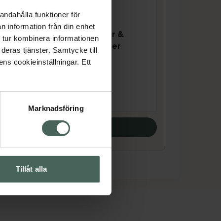
andahålla funktioner för
n information från din enhet
Neutrogena Clear &
ead
 tur kombinera informationen
Defend Moisturiser
crub
deras tjänster. Samtycke till
Ansiktskräm 50 ml
ens cookieinställningar. Ett
Pris online
63 kr
Marknadsföring
Köp båda
Tillåt alla