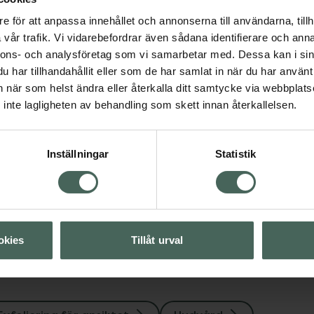
ör ansiktet
Hudvård
e för att anpassa innehållet och annonserna till användarna, tillh
vår trafik. Vi vidarebefordrar även sådana identifierare och anna
4.3 av 5 i omdöme
Neutrogena Blackh
nnons- och analysföretag som vi samarbetar med. Dessa kan i sin
Visa
Eliminating Facial S
har tillhandahållit eller som de har samlat in när du har använt 
an när som helst ändra eller återkalla ditt samtycke via webbplats
Ansiktsskrubb 150 ml
Visa
inte lagligheten av behandling som skett innan återkallelsen.
Pris online
63 kr
Visa
Inställningar
Statistik
Köp båda för
:
126 kr
Visa
okies
Tillåt urval