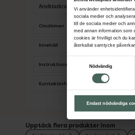
Ansiktsskrubb
Ansiktsvård
Exfoliering f
Vi använder enhetsidentifierar
sociala medier och analysera 
till de sociala medier och a
Omdömen
med annan information som du 
cookies är frivilligt och du k
Innehåll
återkallat samtycke påverkar 
Samtyckesval
Instruktioner
Nödvändig
Kontaktinfo tillverkare
Endast nödvändiga co
Upptäck flera produkter inom