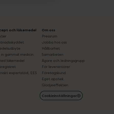
cept och läkemedel
Om oss
kter
Pressrum
tnadsskyddet
Jobba hos oss
edelsutbyte
Hållbarhet
in gammal medicin
Samarbeten
med läkemedel
Ägare och ledningsgrupp
registret
För leverantörer
oniskt expertstöd, EES
Företagskund
Eget apotek
Glädjeeffekten
Cookieinställningar