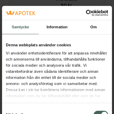
60 kr
Köp båda för
:
123 kr
Köp båda
Samtycke
Information
Om
Denna webbplats använder cookies
Beskrivning
Dölj
Vi använder enhetsidentifierare för att anpassa innehållet
och annonserna till användarna, tillhandahålla funktioner
En vårdande ansiktscreme som återfuktar,
för sociala medier och analysera vår trafik. Vi
rengör och piggar upp huden. Ger 24 timmars
vidarebefordrar även sådana identifierare och annan
fukt utan att täppa till porerna. Absorberas
information från din enhet till de sociala medier och
snabbt och ger din hud en smidig, mjuk känsla.
annons- och analysföretag som vi samarbetar med.
Dermatologiskt testad. Passar för daglig
Dessa kan i sin tur kombinera informationen med annan
användning: massera in på rengjort, torrt
information som du har tillhandahållit eller som de har
ansikte.
samlat in när du har använt deras tjänster. Samtycke till
En lätt och oljefri ansiktskräm med en doft av
cookies är frivilligt och du kan när som helst ändra eller
Samtyckesval
rosa grapefrukt. Passar för hy som har