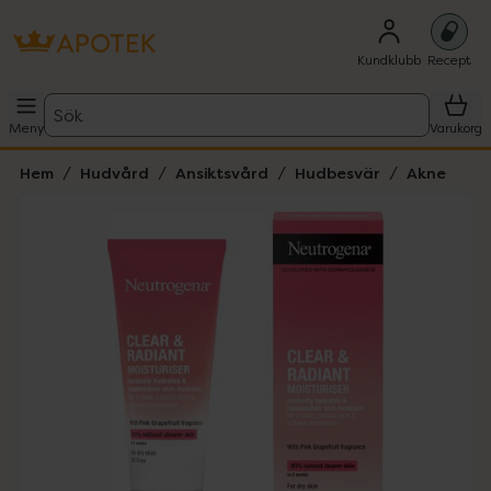
Kundklubb
Recept
Sök
Meny
Varukorg
Hem
Hudvård
Ansiktsvård
Hudbesvär
Akne
Hoppa över Lista
Lista: . Innehåller 1 objekt.