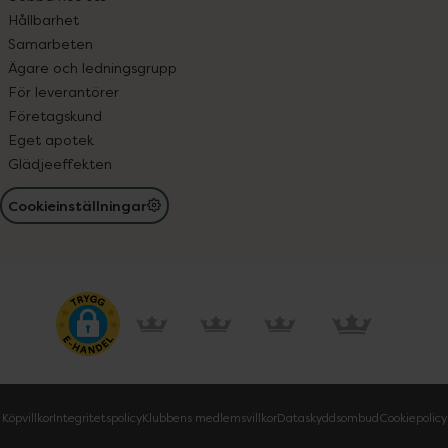
Hållbarhet
Samarbeten
Ägare och ledningsgrupp
För leverantörer
Företagskund
Eget apotek
Glädjeeffekten
Cookieinställningar
Köpvillkor
Integritetspolicy
Klubbens medlemsvillkor
Dataskyddsombud
Cookiepolicy