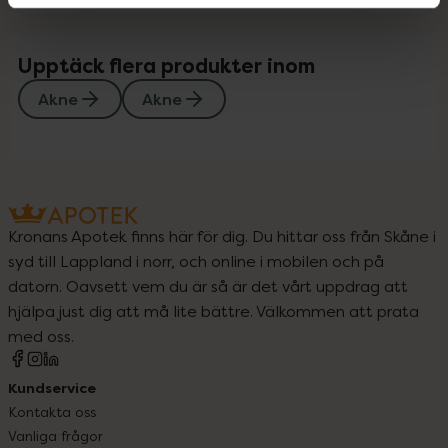
Upptäck flera produkter inom
Akne
Akne
Kronans Apotek finns här för dig. Du hittar oss från Skåne i
syd till Lappland i norr, och online i mobilen och på
datorn. Oavsett vem du är så är det vårt uppdrag att
hjälpa just dig att må lite bättre. Välkommen att prata
med oss.
Kundservice
Kontakta oss
Vanliga frågor