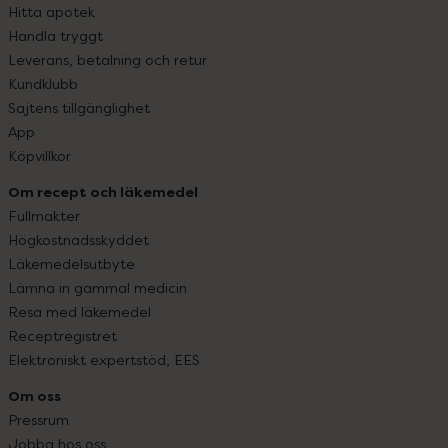
Hitta apotek
Handla tryggt
Leverans, betalning och retur
Kundklubb
Sajtens tillgänglighet
App
Köpvillkor
Om recept och läkemedel
Fullmakter
Högkostnadsskyddet
Läkemedelsutbyte
Lämna in gammal medicin
Resa med läkemedel
Receptregistret
Elektroniskt expertstöd, EES
Om oss
Pressrum
Jobba hos oss