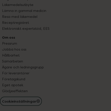
Läkemedelsutbyte
Lämna in gammal medicin
Resa med läkemedel
Receptregistret
Elektroniskt expertstöd, EES
Om oss
Pressrum
Jobba hos oss
Hållbarhet
Samarbeten
Ägare och ledningsgrupp
För leverantörer
Företagskund
Eget apotek
Glädjeeffekten
Cookieinställningar