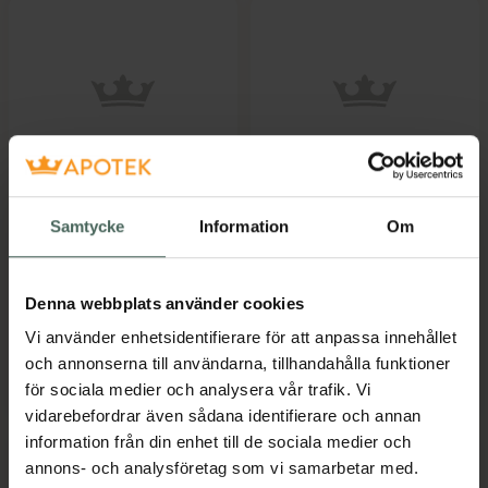
LastTissue Dragonfly
LastObject
Turquoise
LastTissue Redwood
Samtycke
Information
Om
Red
Återanvändbar näsduk.
1 st
Tvättbar näsduk, 6 st
Denna webbplats använder cookies
Pris online
Pris online
249 kr
249 kr
Vi använder enhetsidentifierare för att anpassa innehållet
och annonserna till användarna, tillhandahålla funktioner
LastTissue Dragonfly Turquoise, 249 kr
LastObject 
Köp
Köp
för sociala medier och analysera vår trafik. Vi
vidarebefordrar även sådana identifierare och annan
information från din enhet till de sociala medier och
annons- och analysföretag som vi samarbetar med.