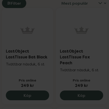
Filter
LastObject
LastObject
LastTissue Bat Black
LastTissue Fox
Peach
Tvättbar näsduk, 6 st
Tvättbar näsduk, 6 st
Pris online
Pris online
249 kr
249 kr
LastObject LastTissue Bat Black, 249 kr
LastObject 
Köp
Köp