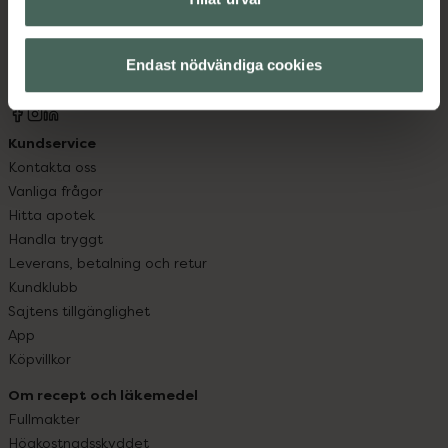
syd till Lappland i norr, och online i mobilen och på
datorn. Oavsett vem du är så är det vårt uppdrag att
Endast nödvändiga cookies
hjälpa just dig att må lite bättre. Välkommen att prata
med oss.
Kundservice
Kontakta oss
Vanliga frågor
Hitta apotek
Handla tryggt
Leverans, betalning och retur
Kundklubb
Sajtens tillgänglighet
App
Köpvillkor
Om recept och läkemedel
Fullmakter
Högkostnadsskyddet