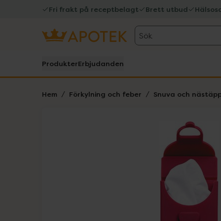
Fri frakt på receptbelagt
Brett utbud
Hälsos
Sök
Produkter
Erbjudanden
Hem
Förkylning och feber
Snuva och nästäp
Hoppa över Lista
Lista: . Innehåller 1 objekt.