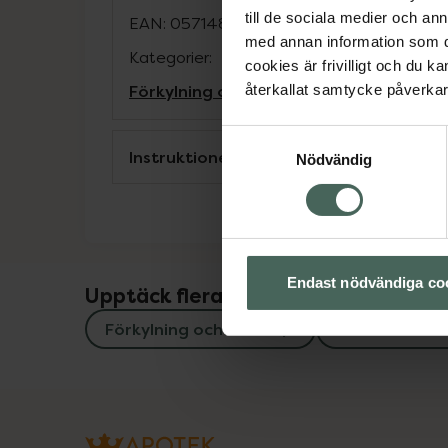
till de sociala medier och a
EAN:
05714820211519
med annan information som du 
Kategorier:
cookies är frivilligt och du k
Förkylning och feber
Snuva och nästäp
återkallat samtycke påverkar 
Samtyckesval
Instruktioner
Nödvändig
Endast nödvändiga co
Upptäck flera produkter inom
Förkylning och feber
Snuva och n