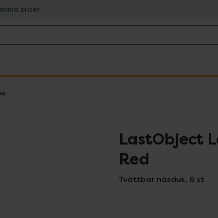
amma priser
pa
LastObject 
Red
Tvättbar näsduk, 6 st