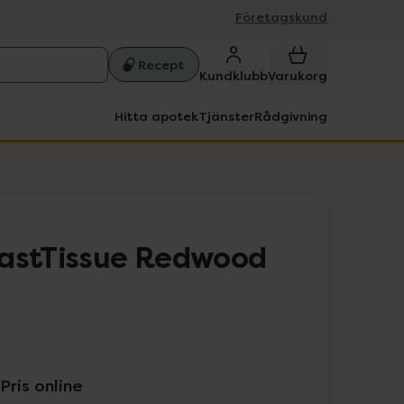
Företagskund
Recept
Kundklubb
Varukorg
Hitta apotek
Tjänster
Rådgivning
LastTissue Redwood
Pris online