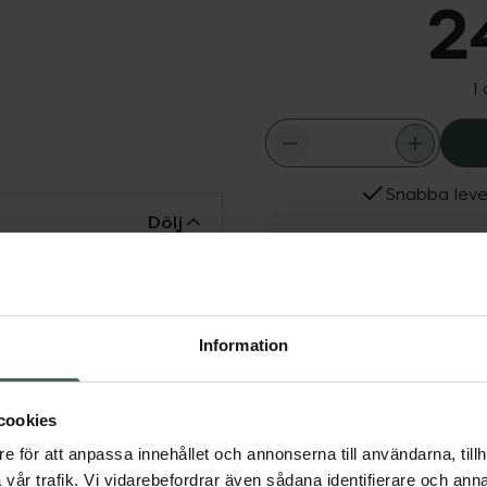
2
I
Snabba leve
Dölj
Fler produkter från Last
pprepa. LastTissue är en
Aktuella erbjudanden
duk som är både praktisk
tt behändigt fodral,
Information
iga näsdukar åtskilda
v mjuk, GOTS-certifierad
kad av högkvalitativ och
cookies
kar.
e för att anpassa innehållet och annonserna till användarna, tillh
vår trafik. Vi vidarebefordrar även sådana identifierare och anna