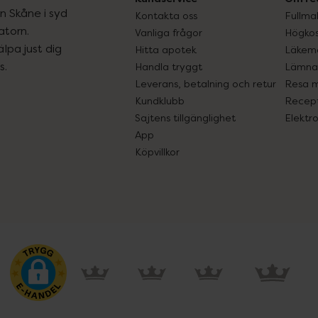
ån Skåne i syd
Kontakta oss
Fullma
atorn.
Vanliga frågor
Högkos
lpa just dig
Hitta apotek
Läkem
s.
Handla tryggt
Lämna 
Leverans, betalning och retur
Resa 
Kundklubb
Recept
Sajtens tillgänglighet
Elektr
App
Köpvillkor