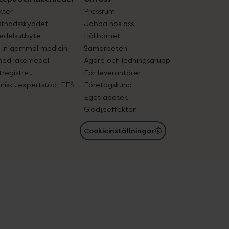
kter
Pressrum
tnadsskyddet
Jobba hos oss
edelsutbyte
Hållbarhet
in gammal medicin
Samarbeten
med läkemedel
Ägare och ledningsgrupp
registret
För leverantörer
oniskt expertstöd, EES
Företagskund
Eget apotek
Glädjeeffekten
Cookieinställningar