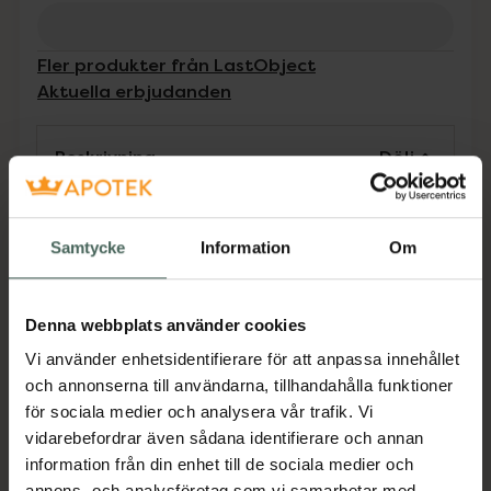
Fler produkter från LastObject
Aktuella erbjudanden
Beskrivning
Dölj
LastTissue - Använd, förvara, tvätta och
upprepa. LastTissue är en innovativ,
Samtycke
Information
Om
återanvändbar och tvättbar näsduk som är
både praktisk och miljövänlig. Näsdukarna är
packade i ett behändigt fodral, vilket
Denna webbplats använder cookies
underlättar att hålla rena och smutsiga
Vi använder enhetsidentifierare för att anpassa innehållet
näsdukar åtskilda från varandra. Näsdukarna
och annonserna till användarna, tillhandahålla funktioner
är tillverkade av mjuk, GOTS-certifierad 100 %
för sociala medier och analysera vår trafik. Vi
ekologisk bomull. Fodralet är tillverkad av
vidarebefordrar även sådana identifierare och annan
högkvalitativ och hållbar silikon. Ett paket
information från din enhet till de sociala medier och
innehåller 6 näsdukar.
annons- och analysföretag som vi samarbetar med.