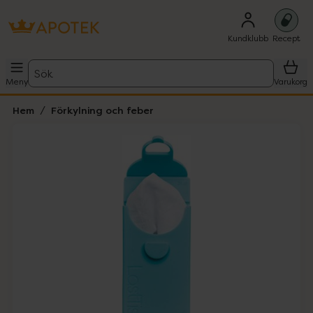
Kundklubb
Recept
Sök
Meny
Varukorg
Hem
Förkylning och feber
Hoppa över Lista
Lista: . Innehåller 1 objekt.