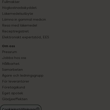
Fullmakter
Högkostnadsskyddet
Läkemedelsutbyte
Lämna in gammal medicin
Resa med läkemedel
Receptregistret
Elektroniskt expertstöd, EES
Om oss
Pressrum
Jobba hos oss
Hållbarhet
Samarbeten
Ägare och ledningsgrupp
För leverantörer
Företagskund
Eget apotek
Glädjeeffekten
Cookieinställningar