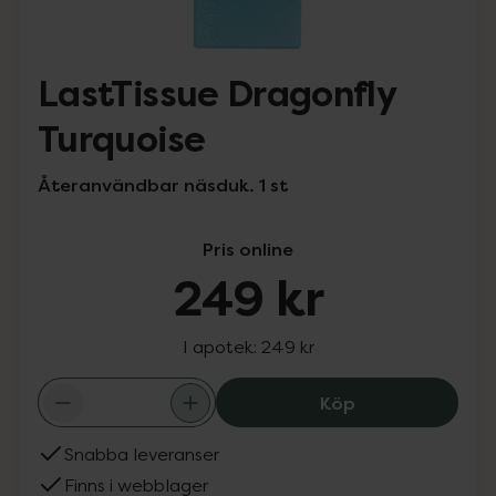
LastTissue Dragonfly
Turquoise
Återanvändbar näsduk. 1 st
Pris online
249 kr
I apotek:
249 kr
LastTissue Drag
Köp
Snabba leveranser
Finns i webblager