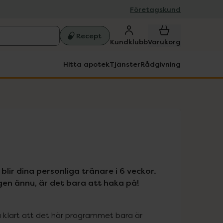
Företagskund
Recept
Kundklubb
Varukorg
Hitta apotek
Tjänster
Rådgivning
ir dina personliga tränare i 6 veckor. 
ingen ännu, är det bara att haka på!
 klart att det här programmet bara är 