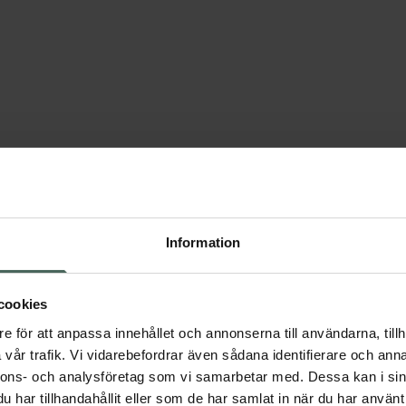
Information
Pass 17 – Styrka: rygg, ben, bål
cookies
Övning
Redskap
e för att anpassa innehållet och annonserna till användarna, tillh
vår trafik. Vi vidarebefordrar även sådana identifierare och anna
Marklyft med skivstång
Skivstång
nnons- och analysföretag som vi samarbetar med. Dessa kan i sin
har tillhandahållit eller som de har samlat in när du har använt 