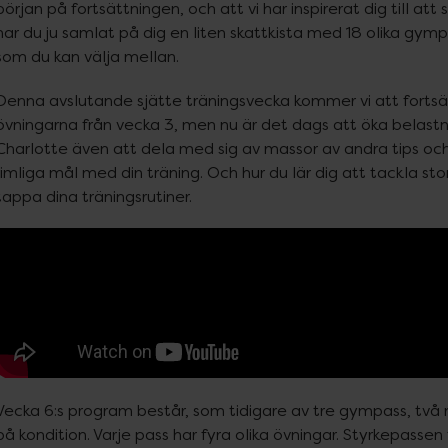
början på fortsättningen, och att vi har inspirerat dig till att
har du ju samlat på dig en liten skattkista med 18 olika gym
som du kan välja mellan.
Denna avslutande sjätte träningsvecka kommer vi att forts
övningarna från vecka 3, men nu är det dags att öka belastni
Charlotte även att dela med sig av massor av andra tips och t
rimliga mål med din träning. Och hur du lär dig att tackla sto
tappa dina träningsrutiner.
Vecka 6:s program består, som tidigare av tre gympass, två 
på kondition. Varje pass har fyra olika övningar. Styrkepassen