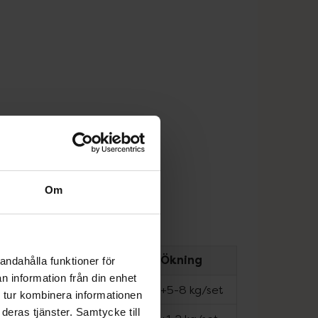
Om
Sets
Reps
Ökning
andahålla funktioner för
n information från din enhet
4
12
+5-8 kg/set
 tur kombinera informationen
deras tjänster. Samtycke till