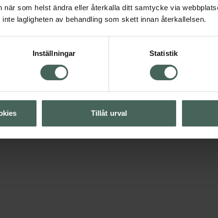
Enarms kabelrodd
Kabelmaskin
an när som helst ändra eller återkalla ditt samtycke via webbplats
inte lagligheten av behandling som skett innan återkallelsen.
Planka med axelklapp
Matta + bänk
Enarms hantelrodd
Hantel
Inställningar
Statistik
okies
Tillåt urval