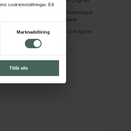
4
12
+1-2 kg/set
ens cookieinställningar. Ett
Fötterna på
4
12
bänk
4
12
+2-4 kg/set
Marknadsföring
Tillåt alla