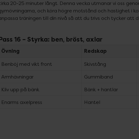
cirka 20-25 minuter långt. Denna vecka utmanar vi oss genom 
gymövningarna, och köra högre motstånd och hastighet i kondit
anpassa träningen till din nivå så att du trivs och tycker att
Pass 16 – Styrka: ben, bröst, axlar
Övning
Redskap
Benböj med vikt front
Skivstång
Armhävningar
Gummiband
Kliv upp på bänk
Bänk + hantlar
Enarms axelpress
Hantel