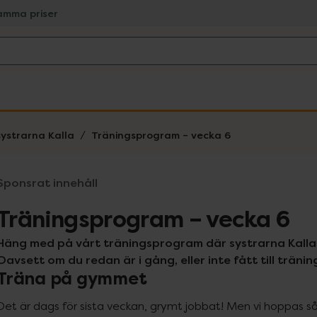
amma priser
systrarna Kalla
Träningsprogram – vecka 6
Sponsrat innehåll
Träningsprogram – vecka 6
Häng med på vårt träningsprogram där systrarna Kalla bl
Oavsett om du redan är i gång, eller inte fått till trän
Träna på gymmet
Det är dags för sista veckan, grymt jobbat! Men vi hoppas så