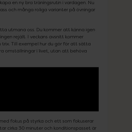
 skapa en ny bra träningsrutin i vardagen. Nu 
pass och många roliga varianter på övningar 
ätta utmana oss. Du kommer att känna igen 
ngen rejält. I veckans avsnitt kommer 
rix. Till exempel hur du gör för att sätta 
ra omställningar i livet, utan att behöva 
med fokus på styrka och ett som fokuserar 
 tar cirka 30 minuter och konditionspasset är 