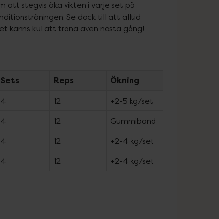
att stegvis öka vikten i varje set på 
ionsträningen. Se dock till att alltid 
 det känns kul att träna även nästa gång!
Sets
Reps
Ökning
4
12
+2-5 kg/set
4
12
Gummiband
4
12
+2-4 kg/set
4
12
+2-4 kg/set