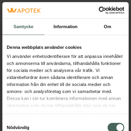
Samtycke
Information
Om
Denna webbplats använder cookies
Vi använder enhetsidentifierare för att anpassa innehållet
och annonserna till användarna, tillhandahålla funktioner
för sociala medier och analysera vår trafik. Vi
vidarebefordrar även sådana identifierare och annan
information från din enhet till de sociala medier och
annons- och analysföretag som vi samarbetar med.
Dessa kan i sin tur kombinera informationen med annan
information som du har tillhandahållit eller som de har
samlat in när du har använt deras tjänster. Samtycke till
cookies är frivilligt och du kan när som helst ändra eller
Samtyckesval
återkalla ditt samtycke via webbplatsens
Nödvändig