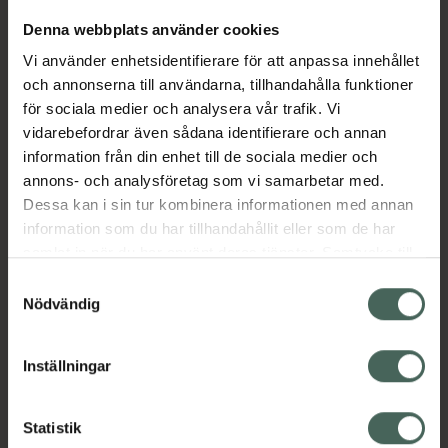
effekt:
Denna webbplats använder cookies
• Gurkextrakt – återfuktar och ger huden en
Vi använder enhetsidentifierare för att anpassa innehållet
mjuk, balanserad känsla.
och annonserna till användarna, tillhandahålla funktioner
• Panthenol (Vitamin B5) – lugnar huden,
för sociala medier och analysera vår trafik. Vi
stärker hudbarriären och stödjer hudens
vidarebefordrar även sådana identifierare och annan
naturliga reparationsprocess.
information från din enhet till de sociala medier och
• Mild tensidteknologi – rengör effektivt utan
annons- och analysföretag som vi samarbetar med.
att torka ut eller irritera huden.
Dessa kan i sin tur kombinera informationen med annan
information som du har tillhandahållit eller som de har
Regelbunden användning ger en ren, mjuk
samlat in när du har använt deras tjänster. Samtycke till
och balanserad hud, redo för efterföljande
cookies är frivilligt och du kan när som helst ändra eller
vård med serum och kräm.
Samtyckesval
återkalla ditt samtycke via webbplatsens
Nödvändig
EAN:
07350053041653
cookieinställningar. Ett återkallat samtycke påverkar inte
Kategorier:
lagligheten av behandling som skett innan återkallelsen.
Inställningar
Ansiktsrengöring
Ansiktsvård
Hudvård
Statistik