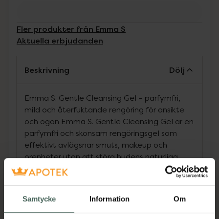
Fler produkter från Emma S
Aktuella erbjudanden
Beskrivning
Dölj
Emma S. Gentle Cleansing Gel – parfymfri,
mild och återfuktande rengöring för ansikte
och ögon Emma S. Gentle Cleansing Gel är en
parfymfri och skonsam rengöringsgel som
effektivt avlägsnar smuts, makeup och
orenheter utan att störa hudens naturliga
balans. Den är utvecklad för att vara
tillräckligt mild för huden runt ögonen och
lämnar huden ren, mjuk och fräsch.
Samtycke
Information
Om
Nyckelingredienser med dokumenterad