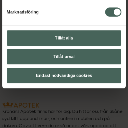
Innehåll
Visa
Marknadsföring
Instruktioner
Visa
Tillåt alla
Upptäck flera produkter inom
Tillåt urval
Ansiktsrengöring
Ansiktsvård
Hudvård
Endast nödvändiga cookies
Kronans Apotek finns här för dig. Du hittar oss från Skåne i
syd till Lappland i norr, och online i mobilen och på
datorn. Oavsett vem du är så är det vårt uppdrag att