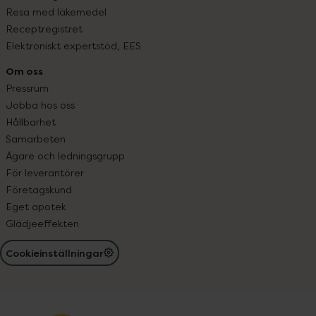
Resa med läkemedel
Receptregistret
Elektroniskt expertstöd, EES
Om oss
Pressrum
Jobba hos oss
Hållbarhet
Samarbeten
Ägare och ledningsgrupp
För leverantörer
Företagskund
Eget apotek
Glädjeeffekten
Cookieinställningar