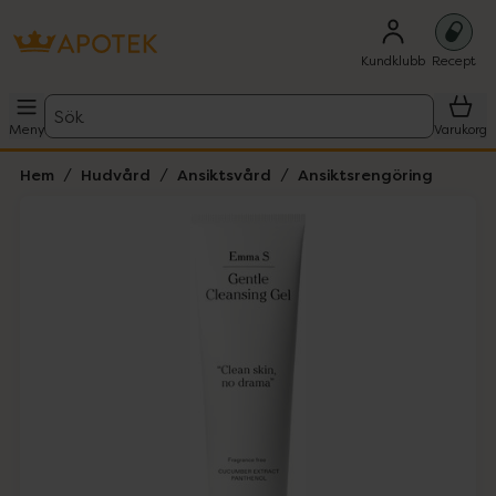
Kundklubb
Recept
Sök
Meny
Varukorg
Hem
Hudvård
Ansiktsvård
Ansiktsrengöring
Hoppa över Lista
Lista: . Innehåller 1 objekt.