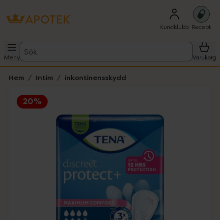
Kundklubb
Recept
Sök
Meny
Varukorg
Hem
Intim
inkontinensskydd
20%
Hoppa över Lista
Lista: . Innehåller 2 objekt.