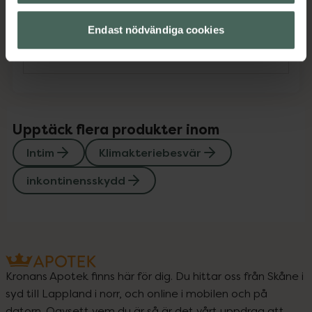
Innehåll
Visa
Endast nödvändiga cookies
Instruktioner
Visa
Upptäck flera produkter inom
Intim
Klimakteriebesvär
inkontinensskydd
Kronans Apotek finns här för dig. Du hittar oss från Skåne i
syd till Lappland i norr, och online i mobilen och på
datorn. Oavsett vem du är så är det vårt uppdrag att