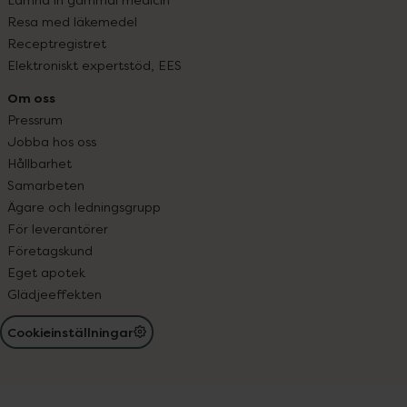
Resa med läkemedel
Receptregistret
Elektroniskt expertstöd, EES
Om oss
Pressrum
Jobba hos oss
Hållbarhet
Samarbeten
Ägare och ledningsgrupp
För leverantörer
Företagskund
Eget apotek
Glädjeeffekten
Cookieinställningar