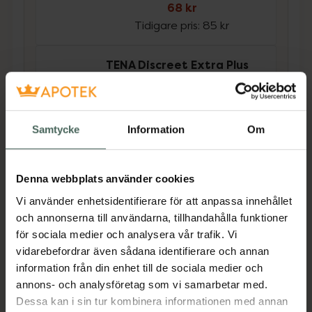
68 kr
Tidigare pris:
85 kr
TENA Discreet Extra Plus
Instadry
Inkontinensskydd 24 st
Medicinteknisk produkt
Samtycke
Information
Om
Kampanjpris online
87,20 kr
Denna webbplats använder cookies
Tidigare pris:
109 kr
Vi använder enhetsidentifierare för att anpassa innehållet
Köp båda för
:
155,20 kr
och annonserna till användarna, tillhandahålla funktioner
för sociala medier och analysera vår trafik. Vi
Köp båda
vidarebefordrar även sådana identifierare och annan
information från din enhet till de sociala medier och
annons- och analysföretag som vi samarbetar med.
Beskrivning
Dölj
Dessa kan i sin tur kombinera informationen med annan