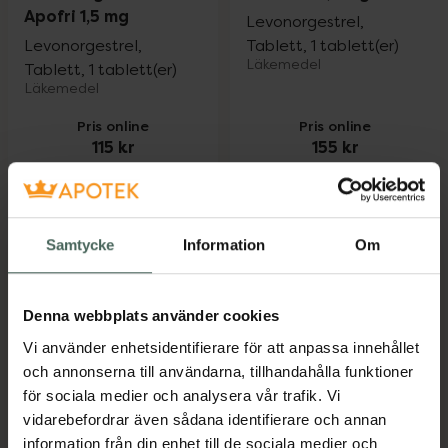
Apofri 1,5 mg
Levonorgestrel,
Levonorgestrel,
Tablett, 1 tablett(er)
Läkemedel
Tablett, 1 tablett(er)
Läkemedel
Pris online
Pris online
115 kr
155 kr
Levonorgestrel Apofri 1,5 mg, 115 kr.
NorLevo 1,5 
Köp
Köp
Samtycke
Information
Om
Denna webbplats använder cookies
Vi använder enhetsidentifierare för att anpassa innehållet
och annonserna till användarna, tillhandahålla funktioner
för sociala medier och analysera vår trafik. Vi
Levodonna 1,5 mg
EllaOne 30 mg
vidarebefordrar även sådana identifierare och annan
Levonorgestrel,
Ulipristal, Filmdragerad
information från din enhet till de sociala medier och