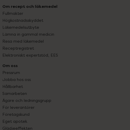
Om recept och läkemedel
Fullmakter
Högkostnadsskyddet
Läkemedelsutbyte
Lämna in gammal medicin
Resa med läkemedel
Receptregistret
Elektroniskt expertstöd, EES
Om oss
Pressrum
Jobba hos oss
Hållbarhet
Samarbeten
Ägare och ledningsgrupp
För leverantörer
Företagskund
Eget apotek
Glädjeeffekten