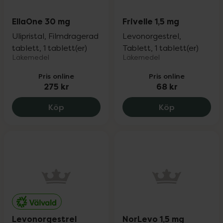
EllaOne 30 mg
Frivelle 1,5 mg
Ulipristal, Filmdragerad
Levonorgestrel,
tablett, 1 tablett(er)
Tablett, 1 tablett(er)
Läkemedel
Läkemedel
Pris online
Pris online
275 kr
68 kr
EllaOne 30 mg, 275 kr.
Frivelle 1,5 
Köp
Köp
Levonorgestrel
NorLevo 1,5 mg