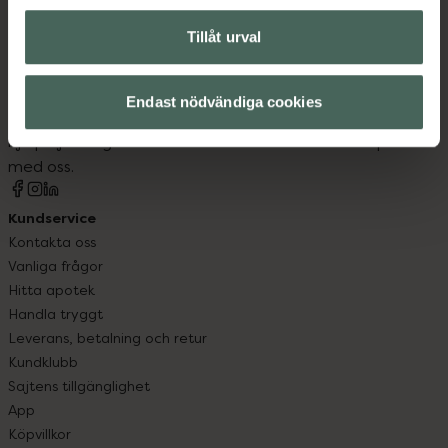
Tillåt urval
Kronans Apotek finns här för dig. Du hittar oss från Skåne i
syd till Lappland i norr, och online i mobilen och på
Endast nödvändiga cookies
datorn. Oavsett vem du är så är det vårt uppdrag att
hjälpa just dig att må lite bättre. Välkommen att prata
med oss.
Kundservice
Kontakta oss
Vanliga frågor
Hitta apotek
Handla tryggt
Leverans, betalning och retur
Kundklubb
Sajtens tillgänglighet
App
Köpvillkor