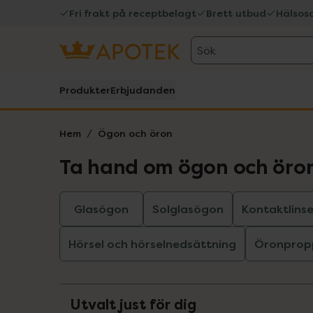
Fri frakt på receptbelagt
Brett utbud
Hälsos
Sök
Produkter
Erbjudanden
Hem
Ögon och öron
Ta hand om ögon och öro
Glasögon
Solglasögon
Kontaktlinse
Hörsel och hörselnedsättning
Öronpropp
Utvalt just för dig