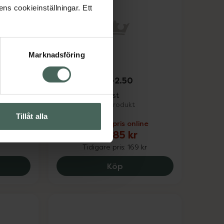
ens cookieinställningar. Ett
35%
Marknadsföring
svätska
4.8 av 5 i omdöme
Clearlii Daily -2.50
Endagslins, 30 st
Medicinteknisk produkt
Tillåt alla
Kampanjpris online
109,85 kr
Tidigare pris:
169 kr
ns Apotek Linsvätska Allt-i-ett, 36 kr.
Clearlii Daily -2.50, 109.8
Köp