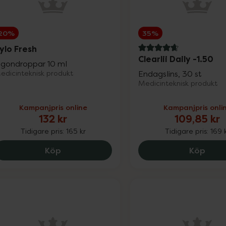
20%
35%
ylo Fresh
4.8 av 5 i omdöme
Clearlii Daily -1.50
gondroppar 10 ml
edicinteknisk produkt
Endagslins, 30 st
Medicinteknisk produkt
Kampanjpris online
Kampanjpris onli
132 kr
109,85 kr
Tidigare pris:
165 kr
Tidigare pris:
169 
Hylo Fresh, 132 kr.
Clear
Köp
Köp