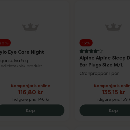
20%
15%
ylo Eye Care Night
4.1 av 5 i omdöme
Alpine Alpine Sleep 
gonsalva 5 g
Ear Plugs Size M/L
edicinteknisk produkt
Öronproppar 1 par
Kampanjpris online
Kampanjpris onli
116,80 kr
135,15 kr
Tidigare pris:
146 kr
Tidigare pris:
159 
Hylo Eye Care Night, 116.8 kr.
Alpin
Köp
Köp