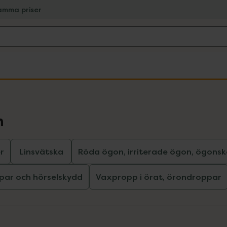
amma priser
n
r
Linsvätska
Röda ögon, irriterade ögon, ögonsk
ar och hörselskydd
Vaxpropp i örat, örondroppar