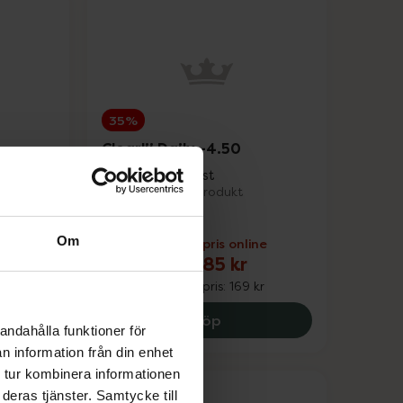
35%
Clearlii Daily -4.50
Endagslins, 30 st
Medicinteknisk produkt
Om
ne
Kampanjpris online
109,85 kr
kr
Tidigare pris:
169 kr
lii Daily -3.50, 109.85 kr.
Clearlii Daily -4.50, 109.8
Köp
andahålla funktioner för
n information från din enhet
 tur kombinera informationen
deras tjänster. Samtycke till