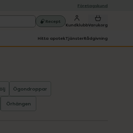
Företagskund
Recept
Kundklubb
Varukorg
Hitta apotek
Tjänster
Rådgivning
ölj
Ögondroppar
Örhängen