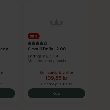
35%
4.5 av 5 i omdöme
Deep
Clearlii Daily -2.00
Endagslins, 30 st
Medicinteknisk produkt
ne
Kampanjpris online
109,85 kr
kr
Tidigare pris:
169 kr
e Alpine Sleep Deep Ear Plugs Size M/L, 135.15 kr.
Clearlii Daily -2.00, 109.8
Köp