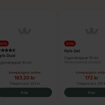
20%
20%
Hylo Gel
.6 av 5 i omdöme
ylo Dual
Ögondroppar 10 ml
gondroppar 10 ml
Medicinteknisk produkt
Kampanjpris online
Kampanjpris onli
183,20 kr
172 kr
Tidigare pris:
229 kr
Tidigare pris:
215 
Hylo Dual, 183.2 kr.
Hylo 
Köp
Köp