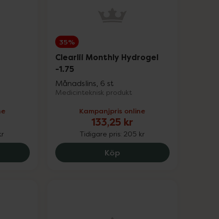
35%
Clearlii Monthly Hydrogel
-1.75
Månadslins, 6 st
Medicinteknisk produkt
ne
Kampanjpris online
133,25 kr
kr
Tidigare pris:
205 kr
lii Daily -0.75, 109.85 kr.
Clearlii Monthly Hydrogel 
Köp