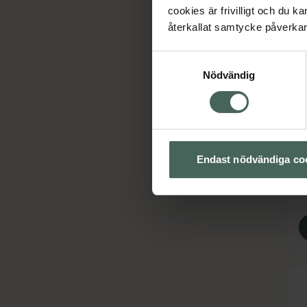
cookies är frivilligt och du k
återkallat samtycke påverkar 
Samtyckesval
Nödvändig
T
Ö
m
M
Endast nödvändiga co