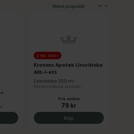
2 för 140:-
Kronans Apotek Linsvätska
Allt-i-ett
Linsvätska 355 ml
Medicinteknisk produkt
ne
Pris online
79 kr
kr
Gel, 172 kr.
Kronans Apotek Linsvätska
Köp