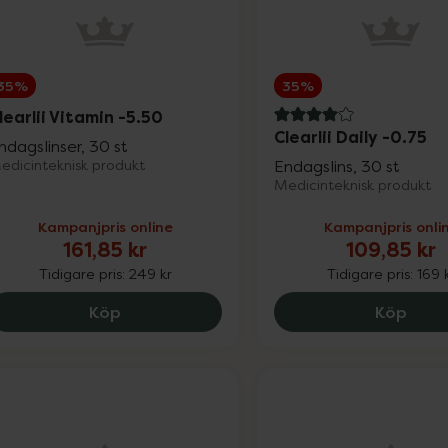
35%
35%
learlii Vitamin -5.50
4 av 5 i omdöme
Clearlii Daily -0.75
ndagslinser, 30 st
edicinteknisk produkt
Endagslins, 30 st
Medicinteknisk produkt
Kampanjpris online
Kampanjpris onli
161,85 kr
109,85 kr
Tidigare pris:
249 kr
Tidigare pris:
169 
Clearlii Vitamin -5.50, 161.85 kr.
Clear
Köp
Köp