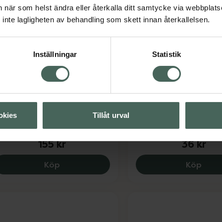
an när som helst ändra eller återkalla ditt samtycke via webbplats
inte lagligheten av behandling som skett innan återkallelsen.
Inställningar
Statistik
healoz Duo 300 droppar
Kronans Apotek Lin
Allt-i-ett
gondroppar för torra ögon 10
l
Linsvätska, 100 ml
edicinteknisk produkt
Medicinteknisk produkt
okies
Tillåt urval
Pris online
Pris online
155 kr
36 kr
Thealoz Duo 300 droppar, 155 kr.
Krona
Köp
Köp