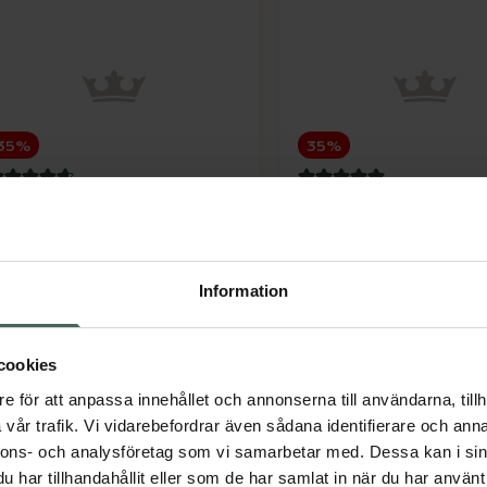
35%
35%
.7 av 5 i omdöme
5 av 5 i omdöme
learlii Daily -2.25
Clearlii Daily -3.50
ndagslins, 30 st
Endagslins, 30 st
edicinteknisk produkt
Medicinteknisk produkt
Information
Kampanjpris online
Kampanjpris onli
109,85 kr
109,85 kr
Tidigare pris:
169 kr
Tidigare pris:
169 
cookies
Clearlii Daily -2.25, 109.85 kr.
Clear
Köp
Köp
e för att anpassa innehållet och annonserna till användarna, tillh
vår trafik. Vi vidarebefordrar även sådana identifierare och anna
nnons- och analysföretag som vi samarbetar med. Dessa kan i sin
har tillhandahållit eller som de har samlat in när du har använt 