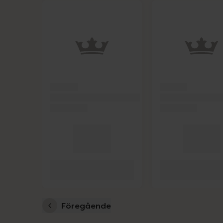
Hoppa över Lista
Lista: . Innehåller 2 objekt.
Föregående