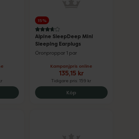
15%
3.9 av 5 i omdöme
Alpine SleepDeep Mini
Sleeping Earplugs
Öronproppar 1 par
ne
Kampanjpris online
135,15 kr
kr
Tidigare pris:
159 kr
lii Daily -1.50, 109.85 kr.
Alpine SleepDeep Mini Sle
Köp