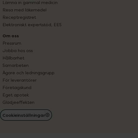
Lämna in gammal medicin
Resa med läkemedel
Receptregistret
Elektroniskt expertstöd, EES
Om oss
Pressrum
Jobba hos oss
Hållbarhet
Samarbeten
Ägare och ledningsgrupp
För leverantörer
Företagskund
Eget apotek
Glädjeeffekten
Cookieinställningar