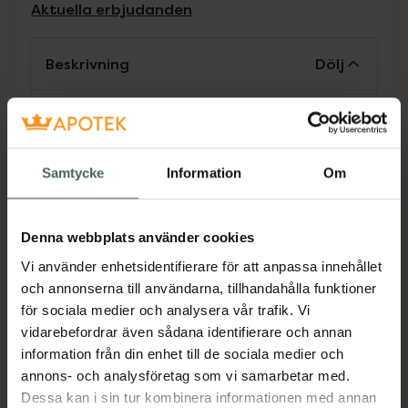
Aktuella erbjudanden
Beskrivning
Dölj
Muffy Baby rekommenderas för spädbarn och
små barn upp till 36 månader. Produkten är
speciellt utformad för att inte sätta något
Samtycke
Information
Om
tryck på fontaneller.
Alpine Muffy Baby är särskilt utformad för att
skydda spädbarnens extra känsliga hörsel
Denna webbplats använder cookies
mot skadliga ljud och hög musik. Till exempel
Vi använder enhetsidentifierare för att anpassa innehållet
vid festivaler, parader, mässor, fyrverkerier och
och annonserna till användarna, tillhandahålla funktioner
motorlopp. Den är utformad för att passa
för sociala medier och analysera vår trafik. Vi
perfekt på bebisars och småbarns huvuden
vidarebefordrar även sådana identifierare och annan
och öron. Muffy Baby är tillverkad med ett
information från din enhet till de sociala medier och
mjukt och justerbart huvudband som inte
annons- och analysföretag som vi samarbetar med.
trycker på fontanellen. Det halkfria
Dessa kan i sin tur kombinera informationen med annan