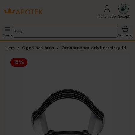
Kundklubb
Recept
Sök
Meny
Varukorg
Hem
Ögon och öron
Öronproppar och hörselskydd
15%
Hoppa över Lista
Lista: . Innehåller 4 objekt.