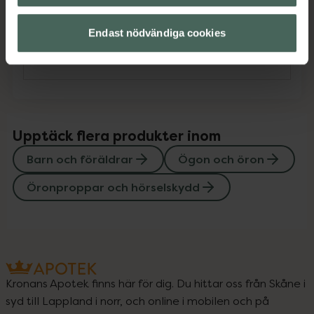
Innehåll
Visa
Endast nödvändiga cookies
Instruktioner
Visa
Upptäck flera produkter inom
Barn och föräldrar
Ögon och öron
Öronproppar och hörselskydd
Kronans Apotek finns här för dig. Du hittar oss från Skåne i
syd till Lappland i norr, och online i mobilen och på