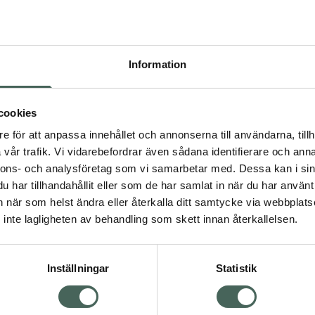
aiam Neo-Baroque Yoga
3 av 5 i omdöme
Gaiam Yoga Mat Op
at 4mm
2-Color
ogamatta 1 st
Yogamatta, 4 mm
Information
Pris online
Pris online
399 kr
379 kr
cookies
Gaiam Neo-Baroque Yoga Mat 4mm, 399
Gaia
Köp
Köp
e för att anpassa innehållet och annonserna till användarna, tillh
vår trafik. Vi vidarebefordrar även sådana identifierare och anna
nnons- och analysföretag som vi samarbetar med. Dessa kan i sin
har tillhandahållit eller som de har samlat in när du har använt 
an när som helst ändra eller återkalla ditt samtycke via webbplats
inte lagligheten av behandling som skett innan återkallelsen.
Inställningar
Statistik
Gaiam Pink Marrake
.7 av 5 i omdöme
aiam Yoga Mat Citron
Mat 4mm