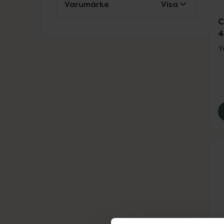
Varumärke
Visa
C
Y