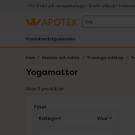
Fri frakt på receptbelagt
Brett utbud
Hälsos
Sök
Produkter
Erbjudanden
Hem
Motion och hälsa
Träningsredskap
Y
Yogamattor
Visar 9 produkter
Filter
Kategori
Visa