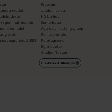
kter
Pressrum
tnadsskyddet
Jobba hos oss
edelsutbyte
Hållbarhet
in gammal medicin
Samarbeten
med läkemedel
Ägare och ledningsgrupp
registret
För leverantörer
oniskt expertstöd, EES
Företagskund
Eget apotek
Glädjeeffekten
Cookieinställningar