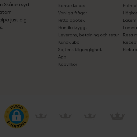
ån Skåne i syd
Kontakta oss
Fullma
atorn.
Vanliga frågor
Högkos
lpa just dig
Hitta apotek
Läkem
s.
Handla tryggt
Lämna 
Leverans, betalning och retur
Resa 
Kundklubb
Recept
Sajtens tillgänglighet
Elektr
App
Köpvillkor