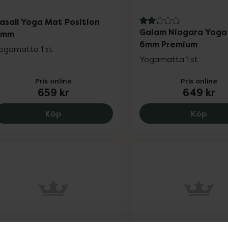
asall Yoga Mat Position
2 av 5 i omdöme
Gaiam Niagara Yoga
4mm
6mm Premium
ogamatta 1 st
Yogamatta 1 st
Pris online
Pris online
659 kr
649 kr
Casall Yoga Mat Position 4mm, 659 kr.
Gaia
Köp
Köp