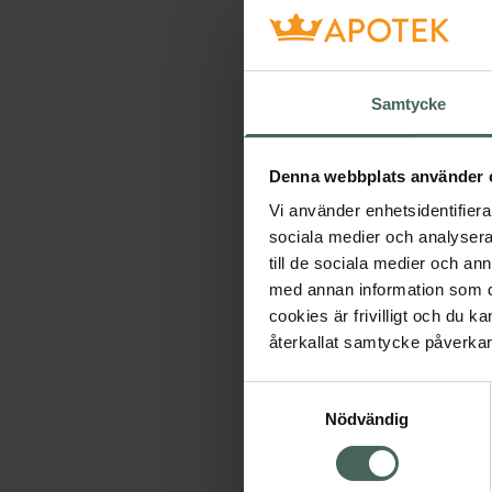
G
M
Y
Samtycke
Denna webbplats använder 
Vi använder enhetsidentifierar
sociala medier och analysera 
till de sociala medier och a
med annan information som du 
cookies är frivilligt och du k
återkallat samtycke påverkar 
Samtyckesval
Nödvändig
4
G