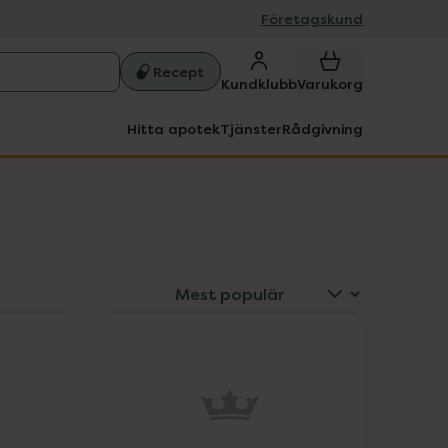
Företagskund
Recept
Kundklubb
Varukorg
Hitta apotek
Tjänster
Rådgivning