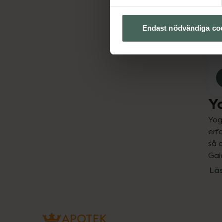
S
Y
Endast nödvändiga co
Y
Yog
erf
så 
Gai
Lä