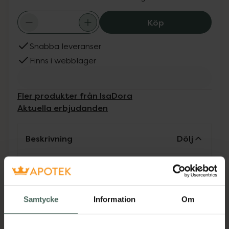
Isadora Brow Po
Köp
Snabba leveranser
Finns i webblager
Fler produkter från IsaDora
Aktuella erbjudanden
Beskrivning
Dölj
Med vår Brow Powder Pen kan du skapa allt
från definierade till starkt markerade
ögonbryn. Med den mjuka pennan definierar
Samtycke
Information
Om
och fyller du snabbt och enkelt i glesare
partier. Den rikt pigmenterade puderformulan