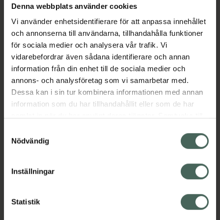
är otroligt hållbar och ser till att dina
Denna webbplats använder cookies
ögonbryn håller sig i perfekt skick hela dagen.
Vi använder enhetsidentifierare för att anpassa innehållet
Borsten i pennänden kan användas för att
och annonserna till användarna, tillhandahålla funktioner
sudda ut kanter eller ”misstag” samtidigt som
för sociala medier och analysera vår trafik. Vi
dina ögonbryn får en fyllig och genomarbetad
vidarebefordrar även sådana identifierare och annan
finish.
information från din enhet till de sociala medier och
Jämförpris
126363,64 kr
/
kg
annons- och analysföretag som vi samarbetar med.
EAN:
07317851237077
Dessa kan i sin tur kombinera informationen med annan
information som du har tillhandahållit eller som de har
Kategorier:
samlat in när du har använt deras tjänster. Samtycke till
Makeup
Makeup för ögon
Ögonbryn
cookies är frivilligt och du kan när som helst ändra eller
Samtyckesval
Ögonbrynspenna
återkalla ditt samtycke via webbplatsens
Nödvändig
cookieinställningar. Ett återkallat samtycke påverkar inte
lagligheten av behandling som skett innan återkallelsen.
Omdömen
Visa
Inställningar
Statistik
Innehåll
Visa