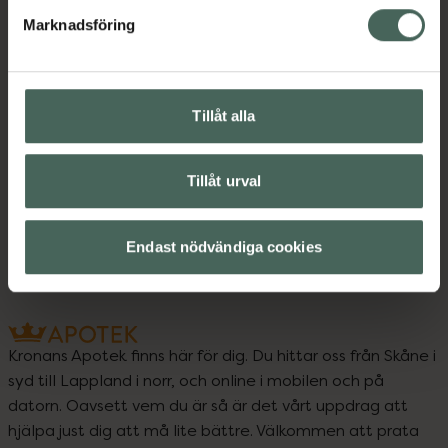
Marknadsföring
Instruktioner
Visa
Tillåt alla
Upptäck flera produkter inom
Makeup
Makeup för ögon
Tillåt urval
Ögonbryn
Ögonbrynspenna
Endast nödvändiga cookies
Kronans Apotek finns här för dig. Du hittar oss från Skåne i
syd till Lappland i norr, och online i mobilen och på
datorn. Oavsett vem du är så är det vårt uppdrag att
hjälpa just dig att må lite bättre. Välkommen att prata