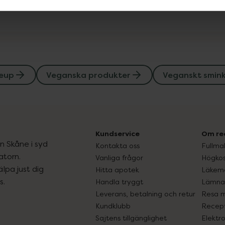
eup
Veganska produkter
Veganskt smin
Kundservice
Om re
ån Skåne i syd
Kontakta oss
Fullma
atorn.
Vanliga frågor
Högkos
lpa just dig
Hitta apotek
Läkem
s.
Handla tryggt
Lämna 
Leverans, betalning och retur
Resa 
Kundklubb
Recept
Sajtens tillgänglighet
Elektr