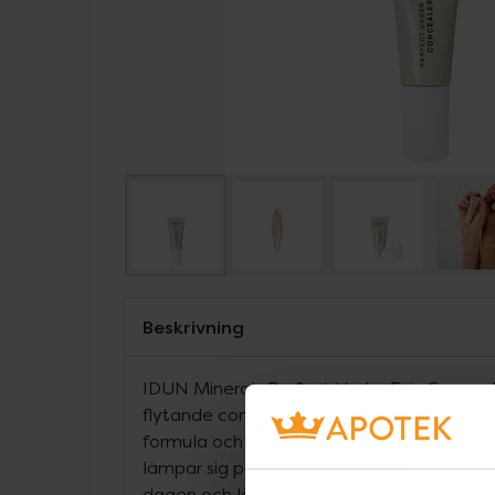
Beskrivning
IDUN Minerals Perfect Under Eye Conceale
flytande concealer med medium täckning.
formula och ger en viktlös känsla på huden
lämpar sig perfekt för det känsliga ögono
dagen och lägger sig inte i fina linjer. For