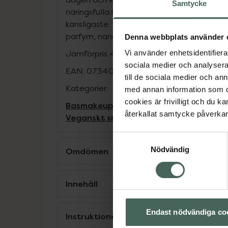
Samtycke
näringsfulla ingredienser som passar alla h
känsligaste. 100% Vegansk och fri från cyklis
parfym, nanopartiklar och bismuth.
Denna webbplats använder 
Jämförpris
43166,67 kr
/
l
Vi använder enhetsidentifierar
sociala medier och analysera 
EAN:
07340074720309
till de sociala medier och a
Kategorier:
med annan information som du 
cookies är frivilligt och du k
Basmakeup
Concealer
Makeup
Veganska
återkallat samtycke påverkar 
Veganskt smink
Samtyckesval
Nödvändig
Omdömen
Innehåll
Endast nödvändiga co
Instruktioner