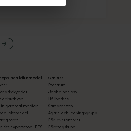
k
cept och läkemedel
Om oss
kter
Pressrum
tnadsskyddet
Jobba hos oss
edelsutbyte
Hållbarhet
in gammal medicin
Samarbeten
med läkemedel
Ägare och ledningsgrupp
registret
För leverantörer
oniskt expertstöd, EES
Företagskund