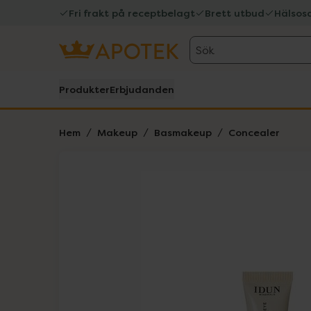
Fri frakt på receptbelagt
Brett utbud
Hälsos
Sök
Produkter
Erbjudanden
Hem
Makeup
Basmakeup
Concealer
Hoppa över Lista
Lista: . Innehåller 4 objekt.