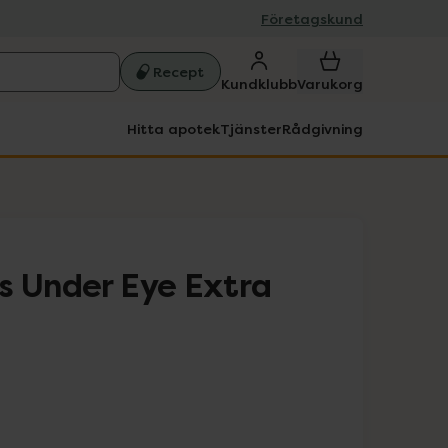
Företagskund
Recept
Kundklubb
Varukorg
Hitta apotek
Tjänster
Rådgivning
s Under Eye Extra