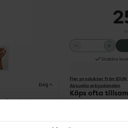
2
I
Snabba leve
Fler produkter från IDUN
Dölj
Aktuella erbjudanden
Köps ofta tills
r Extra Light är en
 Den har en krämig
 vilket gör att den
mrådet. Håller hela
mulan består av