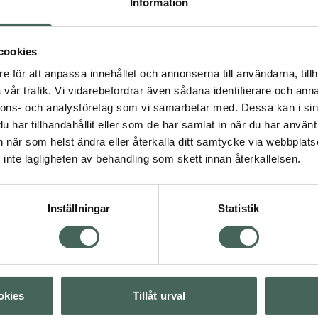
Information
udtyper, även den allra
ka silikoner, talk,
cookies
4.5 av 5 i omdöme
IDUN Minerals Unde
e för att anpassa innehållet och annonserna till användarna, tillh
Eye Extra Light
vår trafik. Vi vidarebefordrar även sådana identifierare och anna
Concealer 6 ml
nnons- och analysföretag som vi samarbetar med. Dessa kan i sin
har tillhandahållit eller som de har samlat in när du har använt 
Pris online
an när som helst ändra eller återkalla ditt samtycke via webbplats
 produkter
259 kr
inte lagligheten av behandling som skett innan återkallelsen.
Köp båda för
:
488 kr
Inställningar
Statistik
Visa
Visa
okies
Tillåt urval
Visa