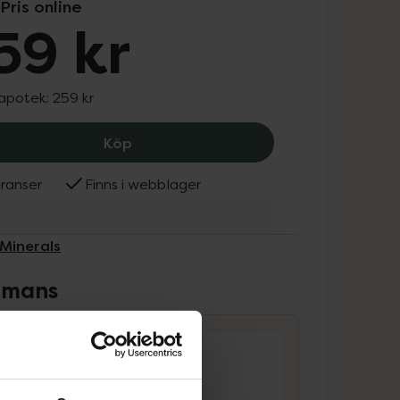
Pris online
59 kr
 apotek:
259 kr
IDUN Minerals Under Eye Extra Light, 
Köp
ranser
Finns i webblager
 Minerals
ammans