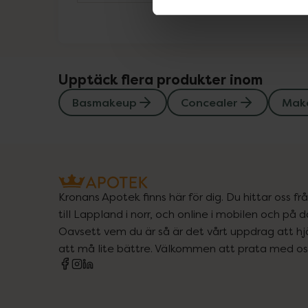
Upptäck flera produkter inom
Basmakeup
Concealer
Mak
Kronans Apotek finns här för dig. Du hittar oss fr
till Lappland i norr, och online i mobilen och på d
Oavsett vem du är så är det vårt uppdrag att hjä
att må lite bättre. Välkommen att prata med os