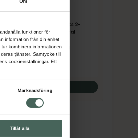
Om
4.6 av 5 i omdöme
Meroda Cosmetics 2-
r
in-1 Build & Conceal
andahålla funktioner för
Brush
n information från din enhet
Sminkborste 28,6 g
 tur kombinera informationen
deras tjänster. Samtycke till
Pris online
ens cookieinställningar. Ett
229 kr
Köp båda
Marknadsföring
Tillåt alla