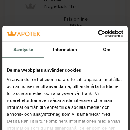
Nagellack, 11 ml
Pris online
99 kr
Köp båda för
:
198 kr
Köp båda
Samtycke
Information
Om
Denna webbplats använder cookies
Beskrivning
Dölj
Vi använder enhetsidentifierare för att anpassa innehållet
och annonserna till användarna, tillhandahålla funktioner
Snabbtorkande topplack med hög glans som
för sociala medier och analysera vår trafik. Vi
får nagellacket att hålla längre. Den breda
vidarebefordrar även sådana identifierare och annan
borsten gör lacket enkelt att applicera och
information från din enhet till de sociala medier och
den näringsrika formulan vårdar och stärker
annons- och analysföretag som vi samarbetar med.
naglarna. Fast drying top Coat Kristall har en
Dessa kan i sin tur kombinera informationen med annan
"5-free" formula som utesluter hälsovådliga
information som du har tillhandahållit eller som de har