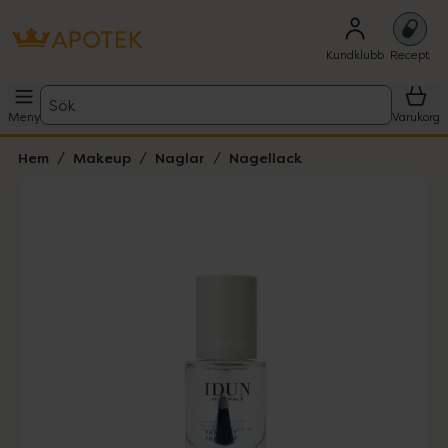
Kundklubb
Recept
Sök
Meny
Varukorg
Hem
Makeup
Naglar
Nagellack
Hoppa över Lista
Lista: . Innehåller 1 objekt.