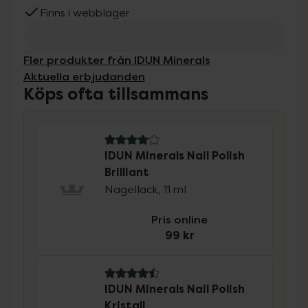
Finns i webblager
Fler produkter från IDUN Minerals
Aktuella erbjudanden
Köps ofta tillsammans
4 av 5 i omdöme
IDUN Minerals Nail Polish
Brilliant
Nagellack, 11 ml
Pris online
99 kr
4.5 av 5 i omdöme
IDUN Minerals Nail Polish
Kristall