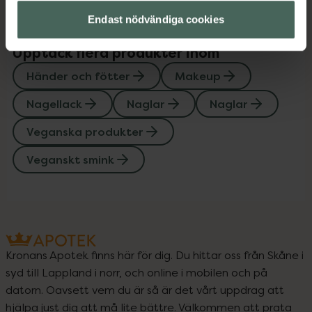
Endast nödvändiga cookies
Upptäck flera produkter inom
Händer och fötter
Makeup
Nagellack
Naglar
Naglar
Veganska produkter
Veganskt smink
Kronans Apotek finns här för dig. Du hittar oss från Skåne i
syd till Lappland i norr, och online i mobilen och på
datorn. Oavsett vem du är så är det vårt uppdrag att
hjälpa just dig att må lite bättre. Välkommen att prata